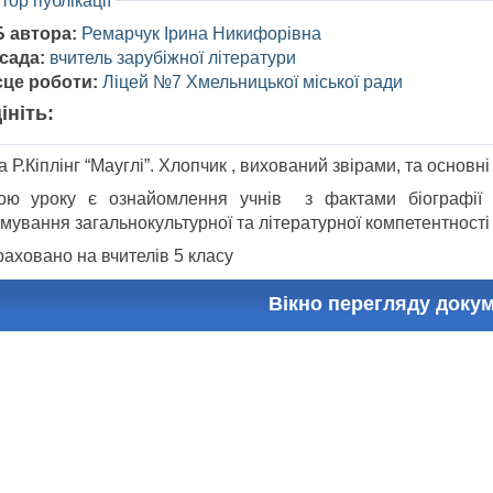
тор публікації
Б автора:
Ремарчук Ірина Никифорівна
сада:
вчитель зарубіжної літератури
сце роботи:
Ліцей №7 Хмельницької міської ради
ініть:
 Р.Кіплінг “Мауглі”. Хлопчик , вихований звірами, та основні 
ою уроку є ознайомлення учнів з фактами біографії п
мування загальнокультурної та літературної компетентності
раховано на вчителів 5 класу
Вікно перегляду доку