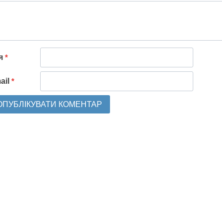
'я
*
ail
*