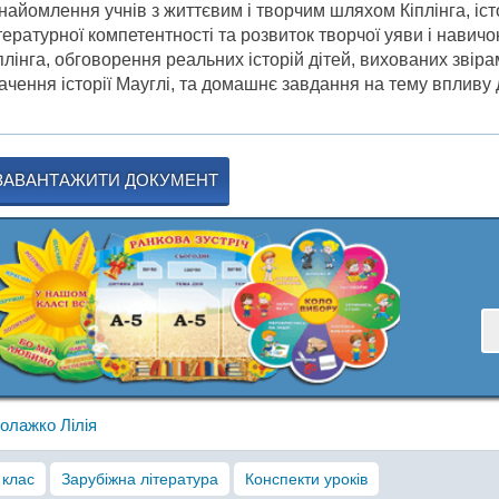
найомлення учнів з життєвим і творчим шляхом Кіплінга, іс
тературної компетентності та розвиток творчої уяви і навичо
плінга, обговорення реальних історій дітей, вихованих звірам
ачення історії Мауглі, та домашнє завдання на тему впливу д
ЗАВАНТАЖИТИ ДОКУМЕНТ
олажко Лілія
 клас
Зарубіжна література
Конспекти уроків