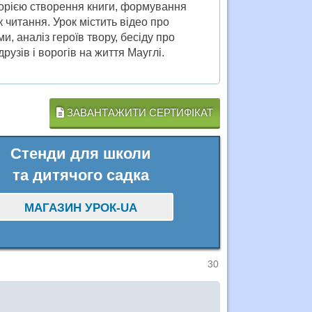
торією створення книги, формування
к читання. Урок містить відео про
и, аналіз героїв твору, бесіду про
рузів і ворогів на життя Мауглі.
ЗАВАНТАЖИТИ СЕРТИФІКАТ
Стенди для школи
та дитячого садка
МАГАЗИН УРОК-UA
30