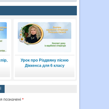
пір,
Урок про Різдвяну пісню
Діккенса для 6 класу
Ї
ля позначені
*