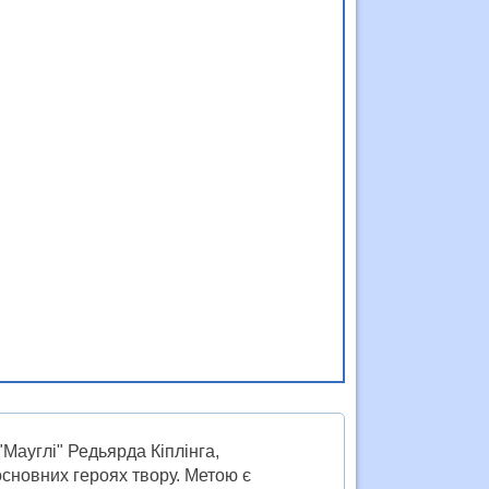
"Мауглі" Редьярда Кіплінга,
основних героях твору. Метою є