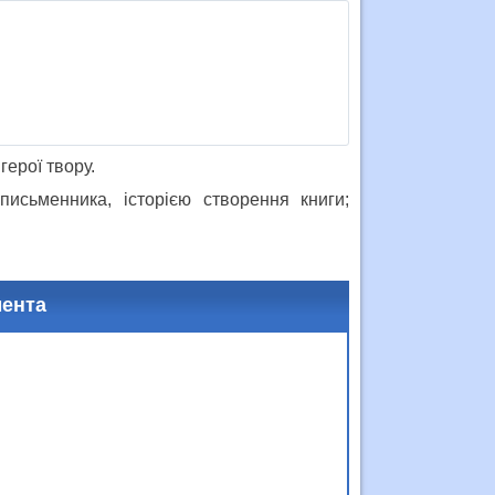
герої твору.
исьменника, історією створення книги;
мента