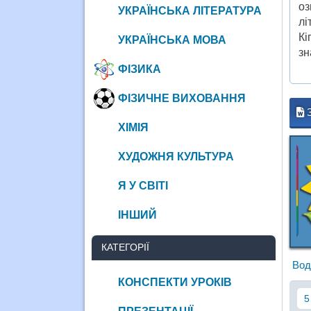
оз
УКРАЇНСЬКА ЛІТЕРАТУРА
лі
Кі
УКРАЇНСЬКА МОВА
зн
ФІЗИКА
ФІЗИЧНЕ ВИХОВАННЯ
ХІМІЯ
ХУДОЖНЯ КУЛЬТУРА
Я У СВІТІ
ІНШИЙ
КАТЕГОРІЇ
Вод
КОНСПЕКТИ УРОКІВ
5