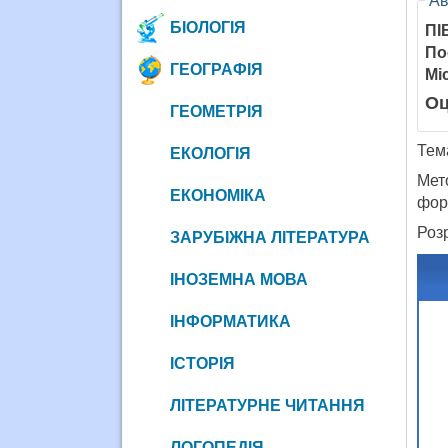
Ав
БІОЛОГІЯ
ПІ
По
ГЕОГРАФІЯ
Мі
Оц
ГЕОМЕТРІЯ
Тема
ЕКОЛОГІЯ
Мет
ЕКОНОМІКА
фор
Роз
ЗАРУБІЖНА ЛІТЕРАТУРА
ІНОЗЕМНА МОВА
ІНФОРМАТИКА
ІСТОРІЯ
ЛІТЕРАТУРНЕ ЧИТАННЯ
ЛОГОПЕДІЯ