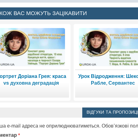
КОЖ ВАС МОЖУТЬ ЗАЦІКАВИТИ
ортрет Доріана Грея: краса
Урок Відродження: Шекс
vs духовна деградація
Рабле, Сервантес
ВІДГУКИ ТА ПРОПОЗИЦІ
ша e-mail адреса не оприлюднюватиметься.
Обов’язкові по
ментар
*