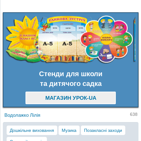
Стенди для школи
та дитячого садка
МАГАЗИН УРОК-UA
638
Водолажко Лілія
Дошкільне виховання
Музика
Позакласні заходи