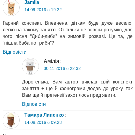
Jamila
:
14.09.2016 о 19:22
Гарний конспект. Впевнена, діткам буде дуже весело,
легко на такому занятті. От тільки не зовсім розумію, для
чого пісня “Диби-диби” на зимовій розвазі. Це та, де
“пішла баба по гриби”?
Відповіcти
Амілія
:
30.11.2016 о 22:32
Дорогенька, Вам автор виклав свій конспект
заняття + ще й фонограми додав до уроку, так
Вам ще й претензії захотілось пред явити.
Відповіcти
Тамара Липенко
:
14.08.2016 о 09:28