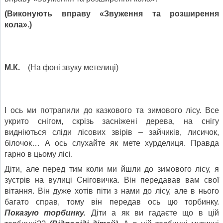
(Виконують вправу «Звуження та розширення
кола».)
М.К.
(На фоні звуку метелиці)
І ось ми потрапили до казкового та зимового лісу. Все
укрито снігом, скрізь засніжені дерева, на снігу
видніються сліди лісових звірів – зайчиків, лисичок,
білочок… А ось слухайте як мете хурделиця. Правда
гарно в цьому лісі.
Діти, але перед тим коли ми йшли до зимового лісу, я
зустрів на вулиці Сніговичка. Він передавав вам свої
вітання. Він дуже хотів піти з нами до лісу, але в нього
багато справ, тому він передав ось цю торбинку.
Показую торбинку.
Діти а як ви гадаєте що в цій