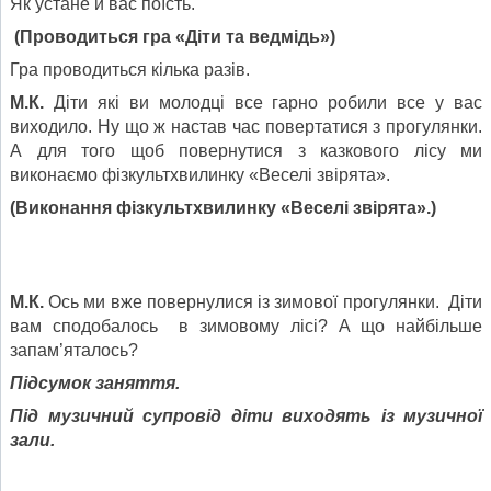
Як устане й вас поїсть.
(Проводиться гра «Діти та ведмідь»)
Гра проводиться кілька разів.
М.К.
Діти які ви молодці все гарно робили все у вас
виходило. Ну що ж настав час повертатися з прогулянки.
А для того щоб повернутися з казкового лісу ми
виконаємо фізкультхвилинку «Веселі звірята».
(Виконання фізкультхвилинку «Веселі звірята».)
М.К.
Ось ми вже повернулися із зимової прогулянки.
Діти
вам сподобалось в зимовому лісі? А що найбільше
запам’яталось?
Підсумок заняття.
Під музичний супровід діти виходять із музичної
зали.