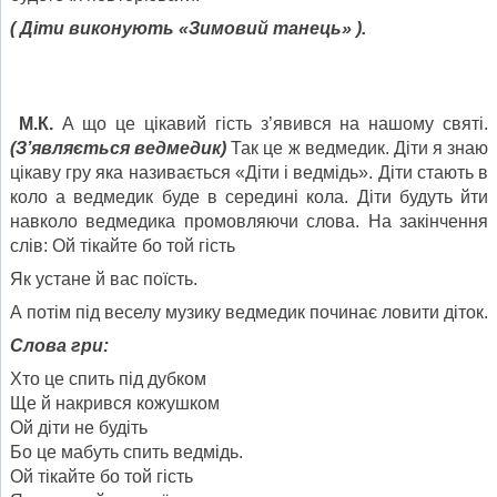
( Діти виконують «Зимовий танець» ).
М.К.
А що це цікавий гість з’явився на нашому святі.
(З
’
являється ведмедик)
Так це ж ведмедик. Діти я знаю
цікаву гру яка називається «Діти і ведмідь». Діти стають в
коло а ведмедик буде в середині кола. Діти будуть йти
навколо ведмедика промовляючи слова. На закінчення
слів: Ой тікайте бо той гість
Як устане й вас поїсть.
А потім під веселу музику ведмедик починає ловити діток.
Слова гри:
Хто це спить під дубком
Ще й накрився кожушком
Ой діти не будіть
Бо це мабуть спить ведмідь.
Ой тікайте бо той гість