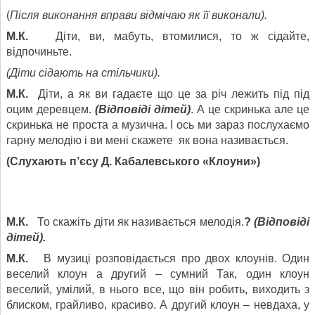
(
Після виконання вправи відмічаю як її виконали).
М.К.
Діти, ви, мабуть, втомилися, то ж сідайте,
відпочиньте.
(Діти сідають на стільчики).
М.К.
Діти, а як ви гадаєте що це за річ лежить під під
оцим деревцем.
(Відповіді дітей)
. А це скринька але це
скринька не проста а музична. І ось ми зараз послухаємо
гарну мелодію і ви мені скажете як вона називається.
(Слухають п’єсу Д. Кабалевського «Клоуни»)
М.К.
То скажіть діти як називається мелодія.
?
(Відповіді
дітей).
М.К.
В музиці розповідається про двох клоунів. Один
веселий клоун а другий – сумний Так, один клоун
веселий, умілий, в нього все, що він робить, виходить з
блиском, грайливо, красиво. А другий клоун – невдаха, у