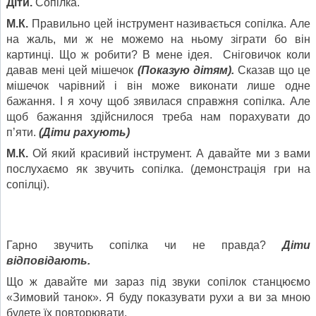
Діти.
Сопілка.
М.К.
Правильно цей інструмент називається сопілка. Але
на жаль, ми ж не можемо на ньому зіграти бо він
картинці. Що ж робити? В мене ідея. Сніговичок коли
давав мені цей мішечок
(Показую дітям).
Сказав що це
мішечок чарівний і він може виконати лише одне
бажання. І я хочу щоб зявилася справжня сопілка. Але
щоб бажання здійснилося треба нам порахувати до
п’яти.
(Діти рахують)
М.К.
Ой який красивий інструмент. А давайте ми з вами
послухаємо як звучить сопілка. (демонстрація гри на
сопілці).
Гарно звучить сопілка чи не правда?
Діти
відповідають.
Що ж давайте ми зараз під звуки сопілок станцюємо
«Зимовий танок». Я буду показувати рухи а ви за мною
будете їх повторювати.