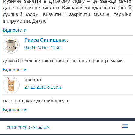
Музичне заняття в дитячому садку – це завжди свято.
Дане заняття не виняток. Викладачеві вдалося в ігровій,
рухливій формі вивчити і закріпити музичні терміни,
інструменти. Дякую!
Відповіcти
Раиса Синицына
:
03.04.2016 о 18:38
Дякую.Побільше таких робіт,та пісень з фонограмами.
Відповіcти
оксана
:
27.12.2015 о 19:51
матеріал дуже дікавий дякую
Відповіcти
2013-2026
© Урок-UA