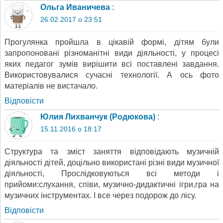
Ольга Иваничева
:
26.02.2017 о 23:51
Прогулянка пройшла в цікавій формі, дітям були
запропоновані різноманітні види діяльності, у процесі
яких педагог зумів вирішити всі поставлені завдання.
Використовувалися сучасні технології. А ось фото
матеріалів не вистачало.
Відповіcти
Юлия Лихванчук (Родюкова)
:
15.11.2016 о 18:17
Структура та зміст заняття відповідають музичній
діяльності дітей, доцільно використані різні види музичної
діяльності, Прослідковуються всі методи і
прийоми:слухання, співи, музично-дидактичні ігри,гра на
музичних інструментах. І все через подорож до лісу.
Відповіcти