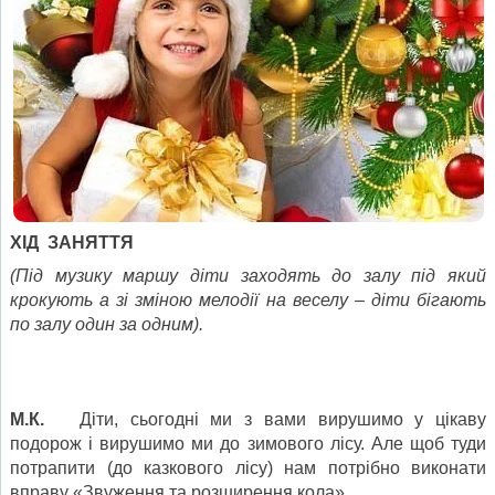
ХІД ЗАНЯТТЯ
(Під музику маршу діти заходять до залу під який
крокують а зі зміною мелодії на веселу – діти бігають
по залу один за одним).
М.К.
Діти, сьогодні ми з вами вирушимо у цікаву
подорож і вирушимо ми до зимового лісу. Але щоб туди
потрапити (до казкового лісу) нам потрібно виконати
вправу «Звуження та розширення кола».