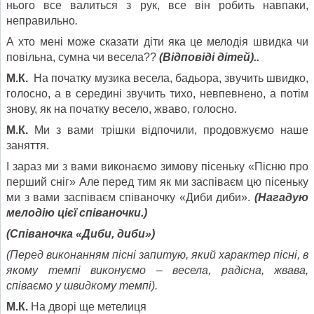
нього все валиться з рук, все він робить навпаки,
неправильно
.
А хто мені може сказати діти яка це мелодія швидка чи
повільна, сумна чи весела??
(Відповіді дітей)..
М.К.
На початку музика весела, бадьора, звучить швидко,
голосно, а в середині звучить тихо, невпевнено, а потім
знову, як на початку весело, жваво, голосно.
М.К.
Ми з вами трішки відпочили, продовжуємо наше
заняття.
І зараз ми з вами виконаємо зимову пісеньку «Пісню про
перший сніг» Але перед тим як ми заспіваєм цю пісеньку
ми з вами заспіваєм співаночку «Диби диби».
(Нагадую
мелодію цієї співаночки.)
(Співаночка «Диби, диби»)
(Перед виконанням пісні запитую, який характер пісні, в
якому темпі виконуємо – весела, радісна, жвава,
співаємо у швидкому темпі).
М.К.
На дворі ще метелиця