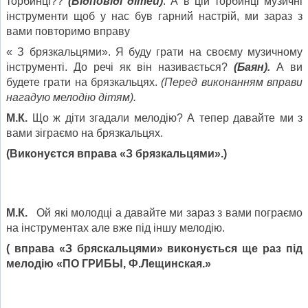
торбинці??
(Відповіді дітей)
. А в цій торбинці музичні
інструменти щоб у нас був гарний настрій, ми зараз з
вами повторимо вправу
« З брязкальцями». Я буду грати на своєму музичному
інструменті. До речі як він називається?
(Баян).
А ви
будете грати на брязкальцях.
(Перед виконанням вправи
нагадую мелодію дітям).
М.К.
Що ж діти згадали мелодію? А тепер давайте ми з
вами зіграємо на брязкальцях.
(Виконуєтся вправа «З брязкальцями».)
М.К.
Ой які молодці а давайте ми зараз з вами пограємо
на інструментах але вже під іншу мелодію.
( вправа «З бряскальцями» виконується ще раз під
мелодію
«ПО ГРИБЫ, Ф.Лещинская.»