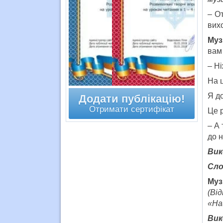
– От
вихо
Муз
вам 
– Ні
На ц
Я до
Додати публікацію!
Отримати сертифікат
Це 
– А 
до н
Вик
Сло
Муз
(Ві
«Най
Вик