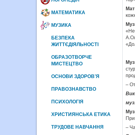
Мат
МАТЕМАТИКА
кожн
Муз
МУЗИКА
«Не
А.О
БЕЗПЕКА
«До
ЖИТТЄДІЯЛЬНОСТІ
ОБРАЗОТВОРЧЕ
Муз
МИСТЕЦТВО
сту
про
ОСНОВИ ЗДОРОВ’Я
– О
ПРАВОЗНАВСТВО
Вик
ПСИХОЛОГІЯ
муз
Муз
ХРИСТИЯНСЬКА ЕТИКА
При
ТРУДОВЕ НАВЧАННЯ
– Ч