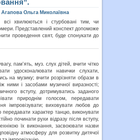
вання”.
у Агапова Ольга Миколаївна
всі хвилюються і стурбовані тим, чи
омери. Представлений конспект допоможе
нити проведення свят, буде спонукати до
.
вагу, пам’ять, муз. слух дітей, вчити чітко
вати удосконалювати навички слухати,
ись на музику; вчити розрізняти образи в
іж ними і засобами музичної виразності;
зичного вступу, дотримуватись заданого
івати природнім голосом, передавати
ння імпровізувати; виховувати любов до
ою передавати характер танцю, виконувати
тійно починати рухи відразу після вступу,
ехнікою їх виконання, засвоювати назви
дповідну атмосферу для розвитку дитячої
 та імпровізацію.