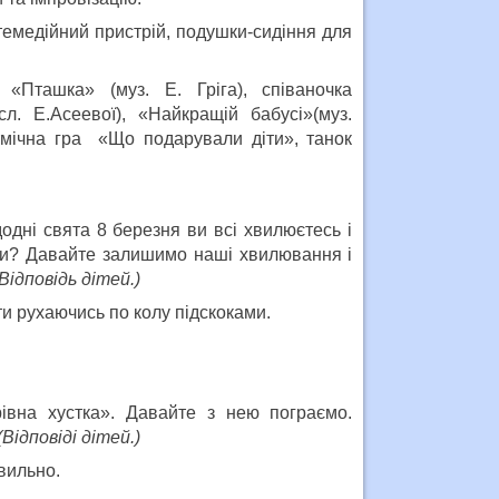
ьтемедійний пристрій, подушки-сидіння для
 «Пташка» (муз. Е. Гріга), співаночка
л. Е.Асеевої), «Найкращій бабусі»(муз.
итмічна гра
«Що подарували діти», танок
одні свята 8 березня ви всі хвилюєтесь і
ри? Давайте залишимо наші хвилювання і
(Відповідь дітей.)
и рухаючись по колу підскоками.
рівна хустка». Давайте з нею пограємо.
(Відповіді дітей.)
вильно.