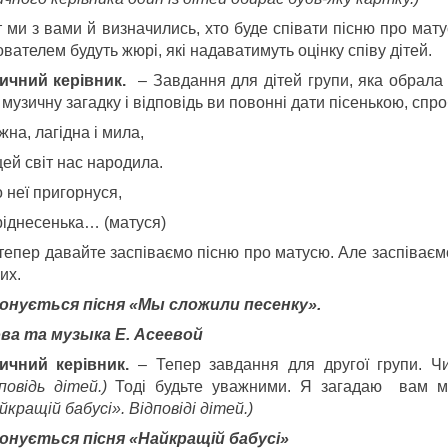
 ми з вами й визначились, хто буде співати пісню про мату
вателем будуть жюрі, які надаватимуть оцінку співу дітей.
ичний керівник.
– Завдання для дітей групи, яка обрала
музичну загадку і відповідь ви повонні дати пісенькою, спр
жна, лагідна і мила,
ей світ нас народила.
 неї пригорнуся,
ріднесенька… (матуся)
тепер давайте заспіваємо пісню про матусю. Але заспіваємо
их.
онується пісня «Мы сложили песенку».
ва та музыка Е. Асеевой
ичний керівник.
– Тепер завдання для другої групи. Ч
дповідь дітей.)
Тоді будьте уважними. Я загадаю вам м
кращій бабусі». Відповіді дітей.)
онується пісня «Найкращій бабусі»