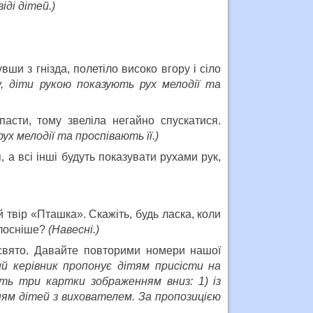
іді дітей.)
и з гнізда, полетіло високо вгору і сіло
у, діти рукою показують рух мелодії та
асти, тому звеліла негайно спускатися.
ух мелодії та проспівають її.)
 а всі інші будуть показувати рухами рук,
 твір «Пташка». Скажіть, будь ласка, коли
олосніше?
(Навесні.)
свято. Давайте повторими номери нашої
ий керівник пропонує дітям присісти на
ить три картки зображенням вниз: 1) із
нням дітей з вихователем. За пропозицією