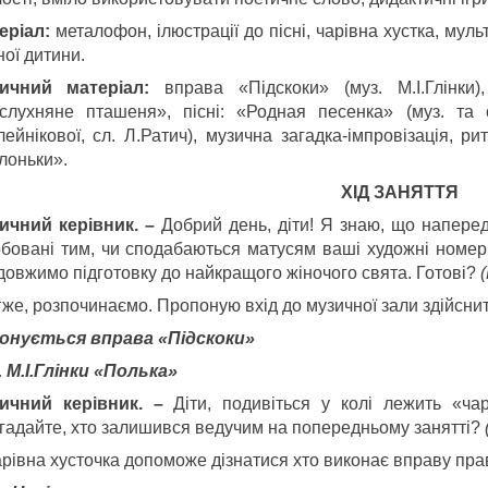
еріал:
металофон, ілюстрації до пісні, чарівна хустка, мул
ої дитини.
ичний матеріал:
вправа «Підскоки» (муз. М.І.Глінки),
слухняне пташеня», пісні: «Родная песенка» (муз. та с
лейнікової, сл. Л.Ратич), музична загадка-імпровізація, р
лоньки».
ХІД ЗАНЯТТЯ
ичний керівник. –
Добрий день, діти! Я знаю, що наперед
рбовані тим, чи сподабаються матусям ваші художні номе
довжимо підготовку до найкращого жіночого свята. Готові?
тже, розпочинаємо. Пропоную вхід до музичної зали здійснит
онується вправа
«Підскоки
»
. М.І.Глінки «Полька»
ичний керівник. –
Діти, подивіться у колі лежить «ча
гадайте, хто залишився ведучим на попередньому занятті?
арівна хусточка допоможе дізнатися хто виконає вправу пра