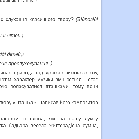
зайчик чи пташка?
час слухання класичного твору?
(Відповіді
іді дітей.)
іді дітей.)
не прослуховування .)
живає природа від довгого зимового сну,
Потім характер музики змінюється і стає
хоче поласуватися пташками, тому вони
 твору «Пташка». Написав його композитор
плеском ті слова, які на вашу думку
ка, бадьора, весела, життєрадісна, сумна,