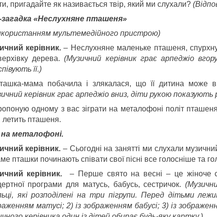
ти, пригадайте як називається твір, який ми слухали?
(Відпов
-загадка «Неслухняне пташеня»
використанням мультемедійного пристрою)
ичний керівник.
– Неслухняне маленьке пташеня, спурхнувш
верхівку дерева.
(Музичний керівник грає арпеджіо вгор
півують її.)
ташка-мама побачила і злякалася, що її дитина може вп
ичний керівник грає арпеджіо вниз, діти рукою показують р
ропоную одному з вас зіграти на металофоні політ пташеня,
и летить пташеня.
 на металофоні.
ичний керівник.
– Сьогодні на занятті ми слухали музичний
аме пташки починають співати свої пісні все голосніше та г
ичний керівник.
– Перше свято на весні – це жіноче 
цертної програми для матусь, бабусь, сестричок.
(Музичн
льці, які розподілені на три пігрупи. Перед дітьми леж
раженням матусі; 2) із зображенням бабусі; 3) із зображе
чного керівника один із дітей обирає будь-яку картку.)