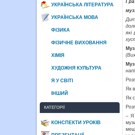
Гра
УКРАЇНСЬКА ЛІТЕРАТУРА
муз
УКРАЇНСЬКА МОВА
Дит
дол
ФІЗИКА
які
хус
ФІЗИЧНЕ ВИХОВАННЯ
Муз
(Ви
ХІМІЯ
Муз
ХУДОЖНЯ КУЛЬТУРА
нап
Розп
Я У СВІТІ
Як в
ІНШИЙ
Як с
Розп
КАТЕГОРІЇ
– Я
КОНСПЕКТИ УРОКІВ
муз
меш