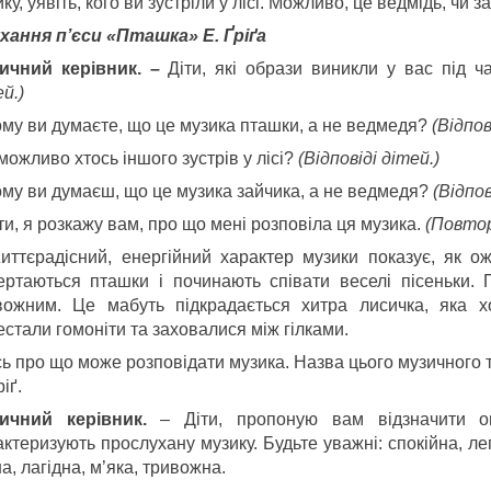
ку, уявіть, кого ви зустріли у лісі. Можливо, це ведмідь, чи 
хання п’єси «Пташка» Е. Ґріґа
ичний керівник. –
Діти, які образи виникли у вас під 
й.)
ому ви думаєте, що це музика пташки, а не ведмедя?
(Відпов
можливо хтось іншого зустрів у лісі?
(Відповіді дітей.)
ому ви думаєш, що це музика зайчика, а не ведмедя?
(Відпов
ти, я розкажу вам, про що мені розповіла ця музика.
(Повтор
иттєрадісний, енергійний характер музики показує, як о
ертаються пташки і починають співати веселі пісеньки. 
вожним. Це мабуть підкрадається хитра лисичка, яка 
стали гомоніти та заховалися між гілками.
ь про що може розповідати музика. Назва цього музичного
ріґ.
ичний керівник.
– Діти, пропоную вам відзначити о
ктеризують прослухану музику. Будьте уважні: спокійна, лег
а, лагідна, м’яка, тривожна.