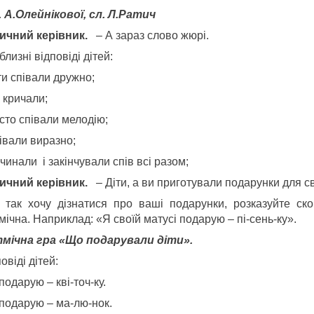
. А.Олейн
і
кової, сл. Л.Ратич
ичний керівник.
– А зараз слово жюрі.
лизні відповіді дітей:
ти співали дружно;
 кричали;
сто співали мелодію;
івали виразно;
чинали і закінчували спів всі разом;
ичний керівник.
– Діти, а ви приготували подарунки для с
 так хочу дізнатися про ваші подарунки, розказуйте ск
ічна. Наприклад: «Я своїй матусі подарую – пі-сень-ку».
мічна гра «Що подарували діти».
овіді дітей:
подарую – кві-точ-ку.
 подарую – ма-лю-нок.