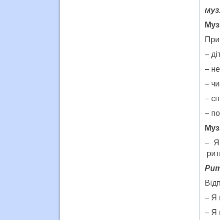
муз
Муз
Приб
– ді
– не
– чи
– сп
– по
Муз
– Я
ритм
Рит
Відп
– Я 
– Я