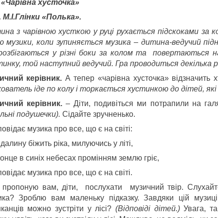
 «Чарівна хусточка»
. М.І.Глінки «Полька».
ина з чарівною хусткою у руці рухається підскоками за к
ю музики, коли зупиняється музика – дитина-ведучий підн
 розбігаються у різні боки
за
колом та повертаються на 
тинку, той наступний ведучий. Гра проводиться декілька ра
ичний керівник.
А тепер «чарівна хусточка» відзначить х
хователь іде по колу і торкається хустинкою до дітей, які
ичний керівник.
– Діти, подивіться ми потрапили на гал
ільні подушечки).
Сідайте зручненько.
овідає музика про все, що є на світі:
далину біжить ріка, милуючись у літі,
онце в синіх небесах промінням землю гріє,
овідає музика про все, що є на світі.
 пропоную вам, діти, послухати музичний твір. Слухайте
ика? Зроблю вам маленьку підказку. Завдяки цій музиці
канців можно зустріти у лісі?
(Відповіді дітей.)
Увага, т