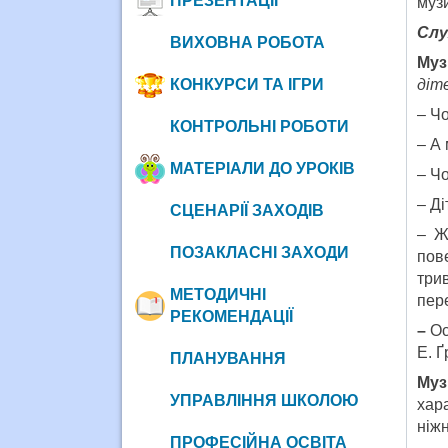
ПРЕЗЕНТАЦІЇ
музи
Слу
ВИХОВНА РОБОТА
Муз
КОНКУРСИ ТА ІГРИ
діте
– Ч
КОНТРОЛЬНІ РОБОТИ
– А 
МАТЕРІАЛИ ДО УРОКІВ
– Ч
– Ді
СЦЕНАРІЇ ЗАХОДІВ
– Ж
ПОЗАКЛАСНІ ЗАХОДИ
пов
три
МЕТОДИЧНІ
пере
РЕКОМЕНДАЦІЇ
–
Ос
Е. Ґ
ПЛАНУВАННЯ
Муз
УПРАВЛІННЯ ШКОЛОЮ
хара
ніжн
ПРОФЕСІЙНА ОСВІТА