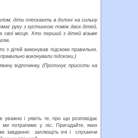
олом, діти плескають в долоні на сильну
імає руку з хустинкою поміж двох дітей,
свої місця. Хто перший з дітей візьме
зів.
то з дітей виконував підскоки правильно.
 правильно виконували підскоки.)
явину відпочинку.
(Пропонує присісти на
 уважно і уявіть те, про що розповідає
 ми потрапимо у ліс. Пригадайте, яких
аке завдання: заплющіть очі і слухаючи