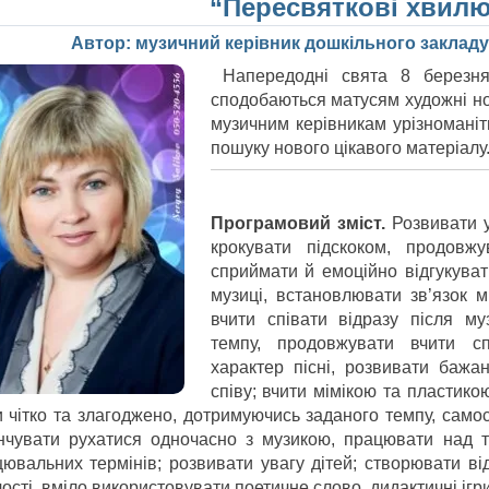
“Пересвяткові хвилю
Автор: музичний керівник дошкільного заклад
Напередодні свята 8 березня 
сподобаються матусям художні н
музичним керівникам урізноманіт
пошуку нового цікавого матеріалу
Програмовий зміст.
Розвивати у
крокувати підскоком, продовжу
сприймати й емоційно відгукуват
музиці, встановлювати зв’язок м
вчити співати відразу після му
темпу, продовжувати вчити сп
характер пісні, розвивати бажа
співу; вчити мімікою та пластик
и чітко та злагоджено, дотримуючись заданого темпу, самос
інчувати рухатися одночасно з музикою, працювати над т
цювальних термінів; розвивати увагу дітей; створювати ві
ості, вміло використовувати поетичне слово, дидактичні ігри