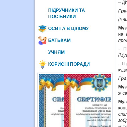
– Ді
ПІДРУЧНИКИ ТА
Гра
ПОСІБНИКИ
(з 
Муз
ОСВІТА В ЦІЛОМУ
на 
БАТЬКАМ
прос
– П
УЧНЯМ
(Муз
– П
КОРИСНІ ПОРАДИ
куд
Гра
Муз
ж с
Муз
кон
сті
зоб
музи