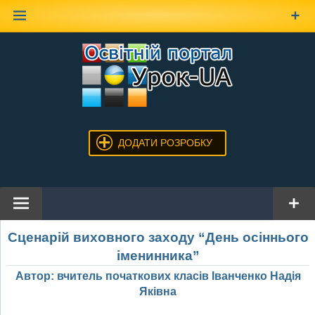
Наверх
ДОДАТИ РОЗРОБКУ
Сценарій виховного заходу “День осіннього
іменинника”
Автор: вчитель початкових класів Іванченко Надія
Яківна