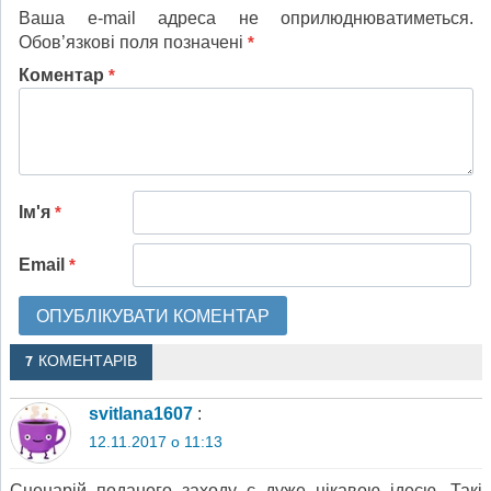
Ваша e-mail адреса не оприлюднюватиметься.
Обов’язкові поля позначені
*
Коментар
*
Ім'я
*
Email
*
7 КОМЕНТАРІВ
svitlana1607
:
12.11.2017 о 11:13
Сценарій поданого заходу є дуже цікавою ідеєю. Такі