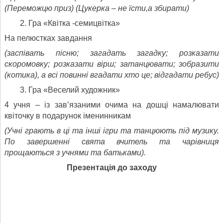
(Переможцю приз) (Цукерка – не їсти,а збирати)
Гра «Квітка -семицвітка»
На пелюстках завдання
(заспівать пісню; загадать загадку; розказати
скоромовку; розказати вірш;
затанцювати; зобразити
(котика), а всі повинні вгадати хто це; відгадати ребус)
Гра «Веселий художник»
4 учня – із зав’язаними очима на дошці намалювати
квіточку в подарунок іменинникам
(Учні грають в ці та інші ігри та танцюють під музику.
По завершенні свята вчитель та чарівниця
прощаються з учнями та батьками).
Презентація до заходу