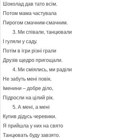
Шоколад дав тато всім.
Потом мама частувала
Пирогом смачним-смачним.
Ми співали, танцювали
І гуляли у саду.
Потім в ігри різні грали
Друзів щедро пригощали.
Ми сміялись, ми раділи
Не забуть мені повік.
Іменини – добре діло,
Підросли на цілий рік.
А мені, а мені
Купив дідусь черевики.
Я прийшла у них на свято
Танцювать буду завзято.