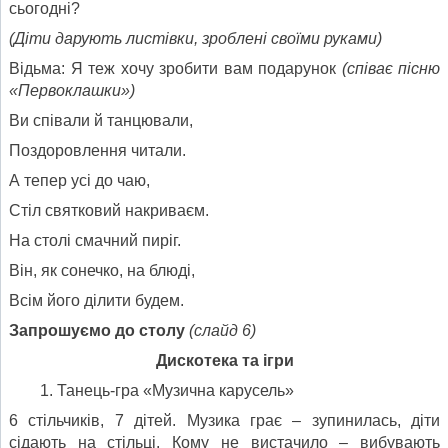
сьогодні?
(Діти дарують листівки, зроблені своїми руками)
Відьма: Я теж хочу зробити вам подарунок
(
співає пісню
«Первоклашки»)
Ви співали й танцювали,
Поздоровлення читали.
А тепер усі до чаю,
Стіл святковий накриваєм.
На столі смачний пиріг.
Він, як сонечко, на блюді,
Всім його ділити будем.
Запрошуємо до столу
(слайд 6)
Дискотека та ігри
Танець-гра «Музична карусель»
6 стільчиків, 7 дітей. Музика грає – зупинилась, діти
сідають на стільці. Кому не вистачило – вибувають