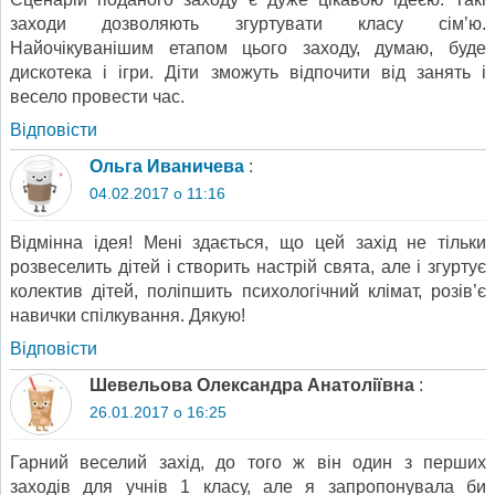
заходи дозволяють згуртувати класу сім’ю.
Найочікуванішим етапом цього заходу, думаю, буде
дискотека і ігри. Діти зможуть відпочити від занять і
весело провести час.
Відповіcти
Ольга Иваничева
:
04.02.2017 о 11:16
Відмінна ідея! Мені здається, що цей захід не тільки
розвеселить дітей і створить настрій свята, але і згуртує
колектив дітей, поліпшить психологічний клімат, розів’є
навички спілкування. Дякую!
Відповіcти
Шевельова Олександра Анатоліївна
:
26.01.2017 о 16:25
Гарний веселий захід, до того ж він один з перших
заходів для учнів 1 класу, але я запропонувала би