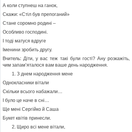
А коли ступнеш на ганок,
Скажи: «Стіл був препоганий»
Стане соромно родині –
Особливо господині.
І тоді матуся вдруге
Іменини зробить другу.
Вчитель: Діти, у вас теж такі були гості? Ану розкажіть,
чим запам’яталося вам ваше день народження.
З днем народження мене
Однокласники вітали
Скільки всього набажали…
І було це наче в сні…
Ще мені Сергійко й Саша
Букет квітів принесли.
Щиро всі мене вітали,