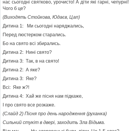
нас сьогодні святково, урочисто! А діти які гарні, чепурні!
Чого б це?
(Виходять Стойкова, Юдаєв, Цап)
Дитина 1: Ми сьогодні наряджались,
Перед люстерком старались.
Бо на свято всі збирались.
Дитина 2: Нині свято?
Дитина 3: Так, в на свято!
Дитина 2: А яке?
Дитина 3: Яке?
Всі: Яке ж?!
Дитина 4: Хай же пісня нам підкаже,
І про свято все розкаже.
(Слайд 2) Пісня про день народження (руханка)
Сильн
и
й стук
іт
в двер
і
,
заходить Зла Відьма.