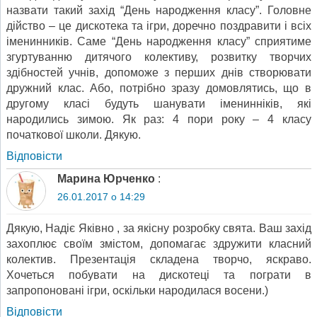
назвати такий захід “День народження класу”. Головне
дійство – це дискотека та ігри, доречно поздравити і всіх
іменинників. Саме “День народження класу” сприятиме
згуртуванню дитячого колективу, розвитку творчих
здібностей учнів, допоможе з перших днів створювати
дружний клас. Або, потрібно зразу домовлятись, що в
другому класі будуть шанувати іменинніків, які
народились зимою. Як раз: 4 пори року – 4 класу
початкової школи. Дякую.
Відповіcти
Марина Юрченко
:
26.01.2017 о 14:29
Дякую, Надіє Яківно , за якісну розробку свята. Ваш захід
захоплює своїм змістом, допомагає здружити класний
колектив. Презентація складена творчо, яскраво.
Хочеться побувати на дискотеці та пограти в
запропоновані ігри, оскільки народилася восени.)
Відповіcти