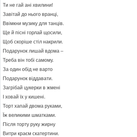
Ти не гай ані хвилини!
Завітай до нього вранці,
Ввімкни музику для танців.
Ще й пісні горлай щосили,
Щоб скоріше стіл накрили.
Подарунок лишай вдома –
Треба він тобі самому.
За один обід не варто
Подарунок віддавати.
Загрібай цукерки в жмені
І ховай їх у кишені.
Торт хапай двома руками,
Їж великими шматками.
Після торту руку жирну
Витри краєм скатертини.