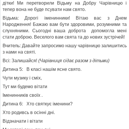
дітки! Ми перетворили Відьму на Добру Чарівницю і
тепер вона не буде псувати нам свято.
Відьма: Дорогі іменинники! Вітаю вас з Днем
Народження! Бажаю вам бути здоровими, розумними та
слухняними. Сьогодні ваша доброта допомогла мені
стати доброю. Веселого вам свята та до нових зустрічей!
Вчитель: Давайте запросимо нашу чарівницю залишитись
з нами на святі.
Всі: Залишайся!
(
Чарівниця сідає разом з дітьми
)
Дитина 5: В класі нашім ясне свято.
Чути музику і сміх,
Тут ми будемо вітати
Іменинників своїх .
Дитина 6: Хто святкує іменини?
Хто родивсь в осінні дні.
Відзначати і вітати