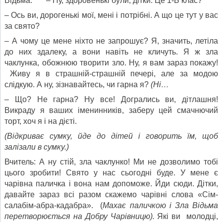
Відьма: – Ну, здоровенькі були, дітки. Це 1-Б клас?
– Ось ви, дорогенькі мої, мені і потрібні. А що це тут у вас
за свято?
– А чому це мене ніхто не запрошує? Я, значить, летіла
до них здалеку, а вони навіть не кличуть. Я ж зла
чаклунка, обожнюю творити зло. Ну, я вам зараз покажу!
Живу я в страшній-страшній печері, але за модою
слідкую. А ну, зізнавайтесь, чи гарна я?
(
Ні…
– Що? Не гарна? Ну все! Догрались ви, дітлашня!
Викраду я ваших іменинників, заберу цей смачнючий
торт, хоч я і на дієті.
(
Відкриває сумку, йде до дітей і говорить їм, щоб
залізали в сумку.
)
Вчитель: А ну стій, зла чаклунко! Ми не дозволимо тобі
цього зробити! Свято у нас сьогодні буде. У мене є
чарівна паличка і вона нам допоможе. Йди сюди. Дітки,
давайте зараз всі разом скажемо чарівні слова «Сім-
салабім-абра-кадабра». (
Махає паличкою і Зла Відьма
перетворюється на Добру Чарівницю
).
Які ви молодці,