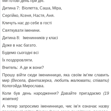
Ми готові день при дні.
Дитина 7: Віолетта, Саша, Міра,
Сергійко, Ксеня, Настя, Аня.
Кличуть нас до себе в гості
Святкувати іменини.
Дитина 8: Іменинників у класі
Дуже в нас багато.
Будемо сьогодні всі
Їх поздоровляти.
Вчитель: А де ж вони?
Прошу війти сюди іменинницю, яка своїм ім’ям славить
мир
(Весела, фантазерка, любить малювати, співати)
Кологойда Мирослава.
Коли був день народження? Давайте пригадаємо
(19
жовтня)
А тепер запросимо іменинницю, чиє ім’я означає назву