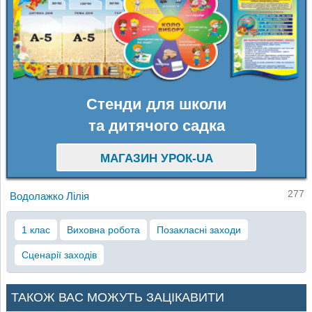
Стенди для школи
та дитячого садка
МАГАЗИН УРОК-UA
277
Водолажко Лілія
1 клас
Виховна робота
Позакласні заходи
Сценарії заходів
ТАКОЖ ВАС МОЖУТЬ ЗАЦІКАВИТИ