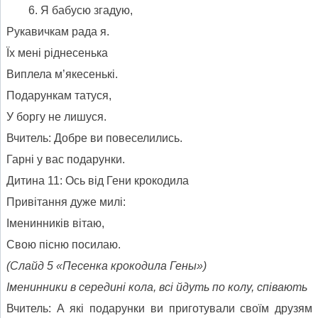
Я бабусю згадую,
Рукавичкам рада я.
Їх мені ріднесенька
Виплела м’якесенькі.
Подарункам татуся,
У боргу не лишуся.
Вчитель: Добре ви повеселились.
Гарні у вас подарунки.
Дитина 11: Ось від Гени крокодила
Привітання дуже милі:
Іменинників вітаю,
Свою пісню посилаю.
(Слайд 5 «Песенка крокодила Ген
ы
»)
Іменинники в середині кола, всі йдуть по колу, співають
Вчитель: А які подарунки ви приготували своїм друзям