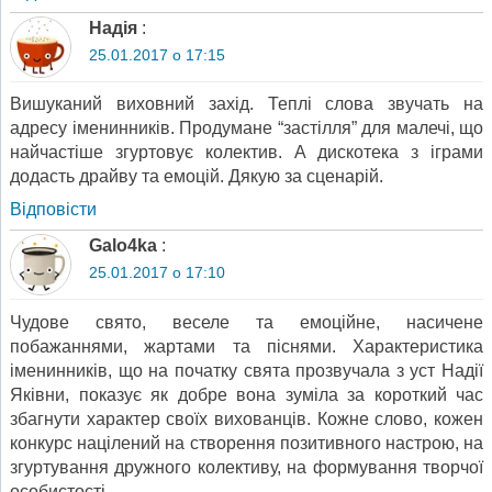
Надія
:
25.01.2017 о 17:15
Вишуканий виховний захід. Теплі слова звучать на
адресу іменинників. Продумане “застілля” для малечі, що
найчастіше згуртовує колектив. А дискотека з іграми
додасть драйву та емоцій. Дякую за сценарій.
Відповіcти
Galo4ka
:
25.01.2017 о 17:10
Чудове свято, веселе та емоційне, насичене
побажаннями, жартами та піснями. Характеристика
іменинників, що на початку свята прозвучала з уст Надії
Яківни, показує як добре вона зуміла за короткий час
збагнути характер своїх вихованців. Кожне слово, кожен
конкурс націлений на створення позитивного настрою, на
згуртування дружного колективу, на формування творчої
особистості.