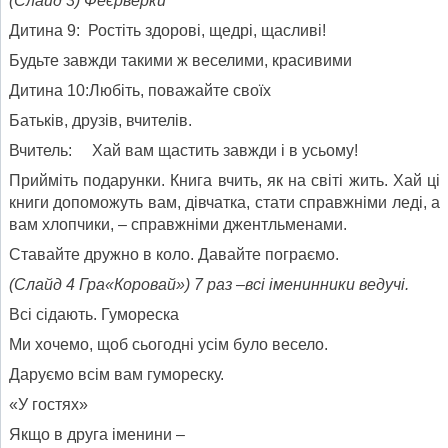
(Слайд 3) Феєрверки
Дитина 9: Ростіть здорові, щедрі, щасливі!
Будьте завжди такими ж веселими, красивими
Дитина 10:Любіть, поважайте своїх
Батьків, друзів, вчителів.
Вчитель: Хай вам щастить завжди і в усьому!
Прийміть подарунки. Книга вчить, як на світі жить. Хай ці
книги допоможуть вам, дівчатка, стати справжніми леді, а
вам хлопчики, – справжніми джентльменами.
Ставайте дружно в коло. Давайте пограємо.
(Слайд 4 Гра«Коровай») 7 раз –всі іменинники ведучі.
Всі сідають. Гумореска
Ми хочемо, щоб сьогодні усім було весело.
Даруємо всім вам гумореску.
«У гостях»
Якщо в друга іменини –