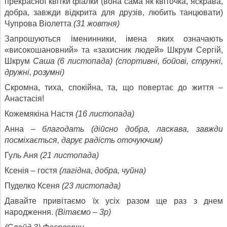
прекрасної квітки фіалки (вона сама як квіточка, яскрава,
добра, завжди відкрита для друзів, любить танцювати)
Чупрова Віолетта
(31 жовтня)
Запрошуються іменинники, імена яких означають
«високошановний» та «захисник людей» Шкрум Сергій,
Шкрум
Саша (6 листопада) (спортивні, бойові, стрункі,
дружні, розумні)
Скромна, тиха, спокійна, та, що повертає до життя –
Анастасія!
Кожемякіна Настя
(16 листопада)
Анна –
благодать (дійсно добра, ласкава, завжди
посміхається, дарує радість оточуючим)
Гуль Аня
(21 листопада)
Ксенія – гостя
(лагідна, добра, чуйна)
Пуделко Ксеня
(23 листопада)
Давайте привітаємо їх усіх разом ще раз з днем
народження.
(Вітаємо – 3р)