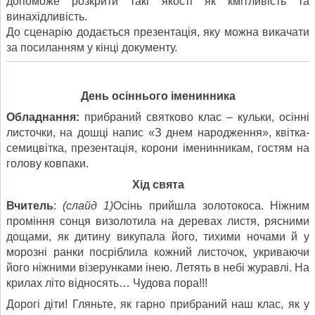
допоможе розкрити такі якості як кмітливість та
винахідливість.
До сценарію додається презентація, яку можна викачати
за посиланням у кінці документу.
День осіннього іменинника
Обладнання:
прибраний святково клас – кульки, осінні
листочки, на дошці напис «З днем народження», квітка-
семицвітка, презентація, корони іменинникам, гостям на
голову ковпаки.
Хід свята
Вчитель
:
(слайд 1)
Осінь прийшла золотокоса. Ніжним
проміння сонця визолотила на деревах листя, рясними
дощами, як дитину викупала його, тихими ночами й у
морозні ранки посріблила кожний листочок, укриваючи
його ніжними візерунками інею. Летять в небі журавлі. На
крилах літо відносять… Чудова пора!!!
Дорогі діти! Гляньте, як гарно прибраний наш клас, як у