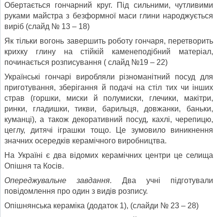
Обертається гончарний круг. Під сильними, чутливими
руками майстра з безформної маси глини народжується
виріб (слайд № 13 – 18)
Як тільки вогонь завершить роботу гончаря, перетворить
крихку глину на стійкій каменеподібний матеріал,
починається розписування ( слайд №19 – 22)
Українські гончарі виробляли різноманітний посуд для
приготування, зберігання й подачі на стіл тих чи інших
страв (горшки, миски й полумиски, глечики, макітри,
ринки, гладишки, тикви, барильця, довжанки, баньки,
куманці), а також декоративний посуд, кахлі, черепицю,
цеглу, дитячі іграшки тощо. Це зумовило виникнення
значних осередків керамічного виробництва.
На Україні є два відомих керамічних центри це селища
Опішня та Косів.
Опереджувальне завдання.
Два учні підготували
повідомлення про один з видів розпису.
Опішнянська кераміка (додаток 1), (слайди № 23 – 28)