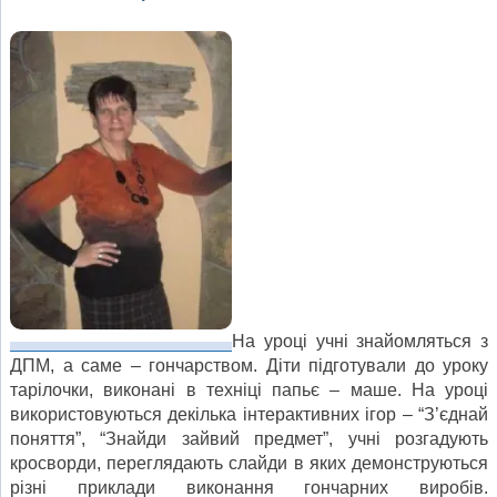
На уроці учні знайомляться з
ДПМ, а саме – гончарством. Діти підготували до уроку
тарілочки, виконані в техніці папьє – маше. На уроці
використовуються декілька інтерактивних ігор – “З’єднай
поняття”, “Знайди зайвий предмет”, учні розгадують
кросворди, переглядають слайди в яких демонструються
різні приклади виконання гончарних виробів.