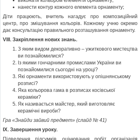
виконати кольором елементи орнаменту;
нанести контур кожного елемента орнаменту;
Діти працюють, вчитель нагадує про композиційний
центр, про змішування кольорів. Кожному учню окремо
дає консультацію правильного розташування орнаменту.
VIII. Закріплення нових знань.
З яким видом декоративно – ужиткового мистецтва
ви познайомилися?
Із якими гончарними промислами України ви
познайомилися сьогодні на уроці?
Які орнаменти використовують у опішнянському
розписі?
Яка кольорова гама в розписах косівської
кераміки?
Як називається майстер, який виготовляє
керамічні вироби?
Гра «Знайди зайвий предмет» (слайд № 41)
І
X
. Завершення уроку.
Підведення підсумків, оцінювання робіт, організація