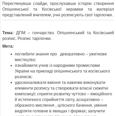
Переглянувши слайди, прослухавши історію створення
Опішнянської та Косівської кераміки та матеріал
представлений вчителем, учні розписують свої тарілочки.
Тема:
ДПМ – гончарство. Опішнянський та Косівський
розпис. Розпис тарілочки.
Мета:
поглибити знання про декоративно – ужиткове
мистецтво;
ознайомити учнів із народними промислами
України на прикладі опішнянського та косівського
розписів;
удосконалювати вміння та навички виконувати
елементи розпису та створювати власні сюжетні
композиції; сприяти розвитку чуттєво – емоційного
й естетичного сприйняття світу, асоціативно –
образного мислення , цілісного бачення, уміння
виділяти головне в явищах і формах; залучити