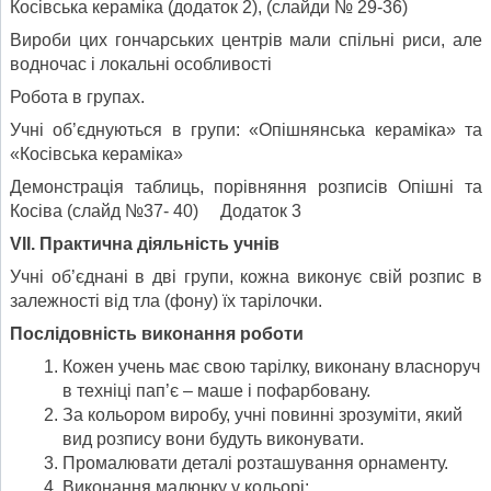
Косівська кераміка (додаток 2), (слайди № 29-36)
Вироби цих гончарських центрів мали спільні риси, але
водночас і локальні особливості
Робота в групах.
Учні об’єднуються в групи: «Опішнянська кераміка» та
«Косівська кераміка»
Демонстрація таблиць, порівняння розписів Опішні та
Косіва (слайд №37- 40) Додаток 3
VII
.
Практична діяльність учнів
Учні об’єднані в дві групи, кожна виконує свій розпис в
залежності від тла (фону) їх тарілочки.
Послідовність виконання роботи
Кожен учень має свою тарілку, виконану власноруч
в техніці пап’є – маше і пофарбовану.
За кольором виробу, учні повинні зрозуміти, який
вид розпису вони будуть виконувати.
Промалювати деталі розташування орнаменту.
Виконання малюнку у кольорі: