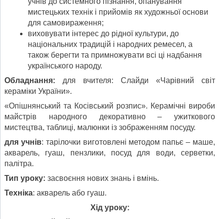
учнів до системного пізнання, опанування
мистецьких технік і прийомів як художньої основи
для самовираження;
виховувати інтерес до рідної культури, до
національних традицій і народних ремесел, а
також берегти та примножувати всі ці надбання
українського народу.
Обладнання:
для вчителя: Слайди «Чарівний світ
кераміки України».
«Опішнянський та Косівський розпис». Керамічні вироби
майстрів народного декоративно – ужиткового
мистецтва, таблиці, малюнки із зображенням посуду.
для учнів
: тарілочки виготовлені методом папьє – маше,
акварель, гуаш, пензлики, посуд для води, серветки,
палітра.
Тип уроку:
засвоєння нових знань і вмінь.
Техніка
: акварель або гуаш.
Хід уроку: