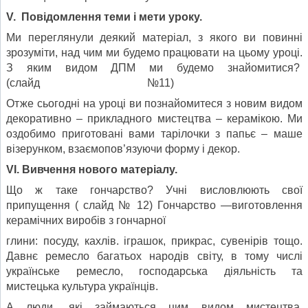
V. Повідомлення теми і мети уроку.
Ми переглянули деякий матеріал, з якого ви повинні
зрозуміти, над чим ми будемо працювати на цьому уроці.
З яким видом ДПМ ми будемо знайомитися?
(слайд №11)
Отже сьогодні на уроці ви познайомитеся з новим видом
декоративно – прикладного мистецтва – керамікою. Ми
оздобимо приготовані вами тарілочки з папьє – маше
візерунком, взаємопов’язуючи форму і декор.
VI. Вивчення нового матеріалу.
Що ж таке гончарство? Учні висловлюють свої
припущення ( слайд № 12) Гончарство —виготовлення
керамічних виробів з гончарної
глини: посуду, кахлів. іграшок, прикрас, сувенірів тощо.
Давнє ремесло багатьох народів світу, в тому числі
українське ремесло, господарська діяльність та
мистецька культура українців.
А люди, які займаються цим видом мистецтва,