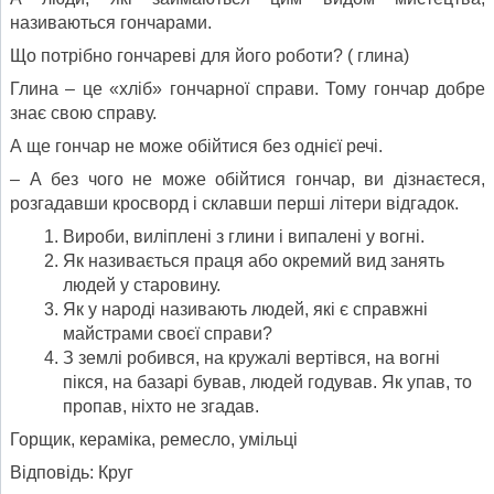
називаються гончарами.
Що потрібно гончареві для його роботи? ( глина)
Глина – це «хліб» гончарної справи. Тому гончар добре
знає свою справу.
А ще гончар не може обійтися без однієї речі.
– А без чого не може обійтися гончар, ви дізнаєтеся,
розгадавши кросворд і склавши перші літери відгадок.
Вироби, виліплені з глини і випалені у вогні.
Як називається праця або окремий вид занять
людей у старовину.
Як у народі називають людей, які є справжні
майстрами своєї справи?
З землі робився, на кружалі вертівся, на вогні
пікся, на базарі бував, людей годував. Як упав, то
пропав, ніхто не згадав.
Горщик, кераміка, ремесло, умільці
Відповідь: Круг