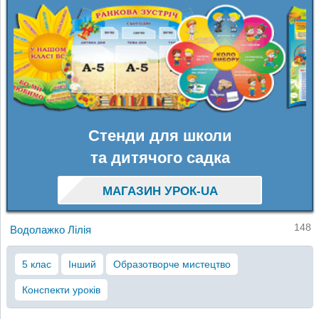
Стенди для школи
та дитячого садка
МАГАЗИН УРОК-UA
148
Водолажко Лілія
5 клас
Інший
Образотворче мистецтво
Конспекти уроків