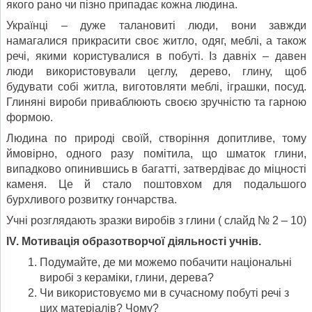
якого рано чи пізно припадає кожна людина.
Українці – дуже талановиті люди, вони завжди
намагалися прикрасити своє житло, одяг, меблі, а також
речі, якими користувалися в побуті. Із давніх – давен
люди використовували цеглу, дерево, глину, щоб
будувати собі житла, виготовляти меблі, іграшки, посуд.
Глиняні вироби приваблюють своєю зручністю та гарною
формою.
Людина по природі своїй, створіння допитливе, тому
ймовірно, одного разу помітила, що шматок глини,
випадково опинившись в багатті, затвердіває до міцності
каменя. Це й стало поштовхом для подальшого
бурхливого розвитку гончарства.
Учні розглядають зразки виробів з глини ( слайд № 2 – 10)
IV. Мотивація образотворчої діяльності учнів.
Подумайте, де ми можемо побачити національні
виробі з кераміки, глини, дерева?
Чи використовуємо ми в сучасному побуті речі з
цих матеріалів? Чому?