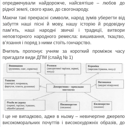
опредмечували найдорожче, найсвятіше – любов до
рідної землі, свого краю, до свогонароду.
Маючи такі прекрасні символи, народ зумів уберегти від
забуття наші пісні й мову, нашу історію й родовідну
пам’ять, наші народні звичаї і традиції, витвори
неповторного народного ремесла: вишивання, ткацтво,
в’язання і поряд з ними стоїть гончарство.
Вчитель пропонує учням за короткий проміжок часу
пригадати види ДПМ (слайд № 1)
І це не випадково, адже в ньому – невичерпне джерело
високоморальних почуттів і високохудожніх образів, до