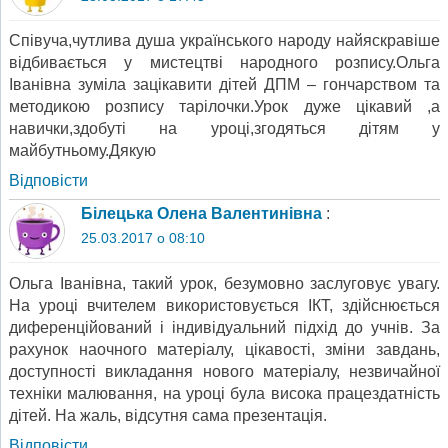
Співуча,чутлива душа українського народу найяскравіше
відбивається у мистецтві народного розпису.Ольга
Іванівна зуміла зацікавити дітей ДПМ – гончарством та
методикою розпису тарілочки.Урок дуже цікавий ,а
навички,здобуті на уроці,згодяться дітям у
майбутньому.Дякую
Відповіcти
Білецька Олена Валентинівна
:
25.03.2017 о 08:10
Ольга Іванівна, такий урок, безумовно заслуговує увагу.
На уроці вчителем використовується ІКТ, здійснюється
диференційований і індивідуальний підхід до учнів. За
рахунок наочного матеріалу, цікавості, зміни завдань,
доступності викладання нового матеріалу, незвичайної
техніки малювання, на уроці була висока працездатність
дітей. На жаль, відсутня сама презентація.
Відповіcти