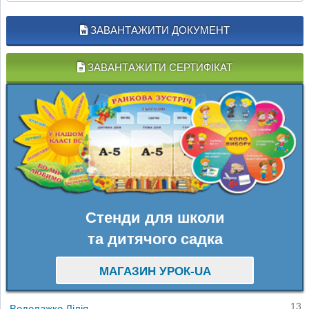
ЗАВАНТАЖИТИ ДОКУМЕНТ
ЗАВАНТАЖИТИ СЕРТИФІКАТ
Стенди для школи
та дитячого садка
МАГАЗИН УРОК-UA
13
Водолажко Лілія