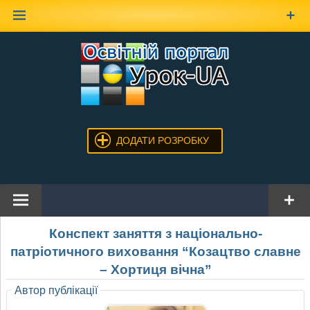
Наверх
ДОДАТИ РОЗРОБКУ
Конспект заняття з національно-
патріотичного виховання “Козацтво славне
– Хортиця вічна”
Автор публікації