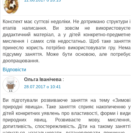
Конспект має суттєві недоліки. Не дотримано структури і
етапів написання. Ви зовсім не використовуєте
дидактичний матеріал, а у дітей конкретно-предметне
мислення і самих слів недостатньо. Щоб таке заняття
принесло користь потрібно використовувати гру. Нема
підсумку заняття. Може бути основою, але потребує
доопрацювання.
Відповіcти
Ольга Іванічева
:
28.07.2017 о 10:41
Ви підготували розвиваюче заняття на тему «Зимові
природні явища». Таке заняття сприяє накопиченню у
дітей конкретних уявлень про властивості, форми і види
природних явищ. Розвиваєте мову, мислення,
допитливість, спостережливість. Діти на такому занятті
навчаться узагальнювати, встановлювати причинно –