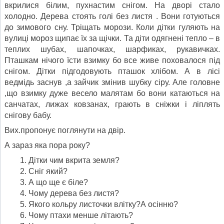
вкрилися білим, пухнастим снігом. На дворі стало
холодно. Дерева стоять голі без листя . Вони готуються
до зимового сну. Тріщать морози. Коли дітки гуляють на
вулиці мороз щипає їх за щічки. Та діти одягнені тепло – в
теплих шубах, шапочках, шарфиках, рукавичках.
Пташкам нічого їсти взимку бо все живе поховалося під
снігом. Дітки підгодовують пташок хлібом. А в лісі
ведмідь заснув ,а зайчик змінив шубку сіру. Але головне
,що взимку дуже весело малятам бо вони катаються на
санчатах, лижах ковзанах, грають в сніжки і ліплять
снігову бабу.
Вих.пропонує поглянути на двір.
А зараз яка пора року?
Дітки чим вкрита земля?
Сніг який?
А що ще є біле?
Чому дерева без листя?
Якого кольру листочки влітку?А осінню?
Чому птахи менше літають?