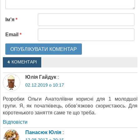
Ім'я
*
Email
*
4 КОМЕНТАРІ
Юлія Гайдук
:
02.12.2019 о 10:17
Розробки Ольги Анатоліївни корисні для 1 молодшої
групи. Я, як початківець, обов’язково скористаюсь. Для
коротенького заняття саме те що треба.
Відповіcти
Панасюк Юлія
:
12.08.2017 о 20:15