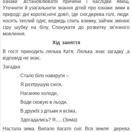
ознаки ,встановлювати причини і наслідки явищ.
Уточнити й узагальнити знання дітей про ознаки зими в
природі: дні короткі,ночі довгі, іде сніг,дерева голі, люди
носять теплий одяг, ведмідь спить взимку, зайчик змінює
сіру шубку на білу. Спонукати до розвитку зв’язного
мовлення.
Хід заняття
В гості приходить лялька Катя. Лялька знає загадку ,а
відповіді не знає.
Загадка
Стало біло навкруги –
Я розтрушую сніги,
Наганяю холоди,
Води сковую в льоди,
В дружбі з дітьми я всіма.
Здогадались? Я…. (Зима)
Настала зима. Випало багато сніг. Вся земля дерева