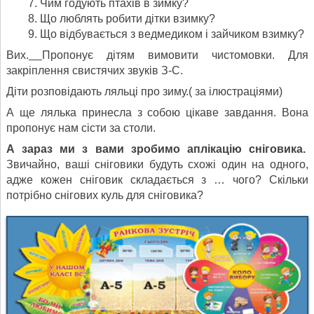
Чим годують птахів в зимку?
Що люблять робити дітки взимку?
Що відбувається з ведмедиком і зайчиком взимку?
Вих.
Пропонує дітям вимовити чистомовки. Для
закріплення свистячих звуків З-С.
Діти розповідають ляльці про зиму.( за ілюстраціями)
А ще лялька принесла з собою цікаве завдання. Вона
пропонує нам сісти за столи.
А зараз ми з вами зробимо аплікацію сніговика.
Звичайно, ваші сніговики будуть схожі один на одного,
адже кожен сніговик складається з … чого? Скільки
потрібно снігових куль для сніговика?