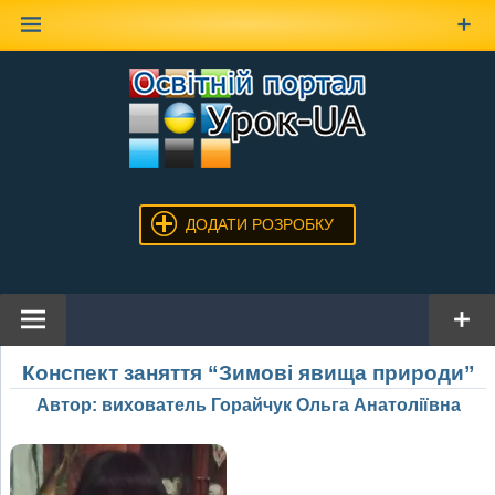
Наверх
ДОДАТИ РОЗРОБКУ
Конспект заняття “Зимові явища природи”
Автор: вихователь Горайчук Ольга Анатоліївна