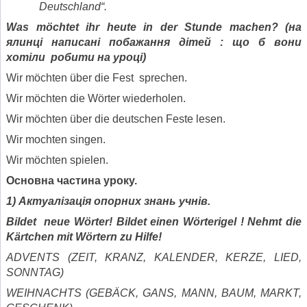
Deutschland“.
Was möchtet ihr heute in der Stunde machen?
(
на
ялинц
і написані побажання дітей : що б вони
хо
тіли робити на уроці)
Wir möchten über die Fest sprechen.
Wir möchten die Wörter wiederholen.
Wir möchten über die deutschen Feste lesen.
Wir mochten singen.
Wir möchten spielen.
Основна част
ина
урок
у
.
1) Актуалізація опорних знань учнів.
Bildet neue Wörter! Bildet einen Wörterigel !
Nehmt die
Kärtchen mit Wörtern zu Hilfe!
ADVENTS (ZEIT, KRANZ, KALENDER, KERZE, LIED,
SONNTAG)
WEIHNACHTS (GEBÄCK, GANS, MANN, BAUM, MARKT,