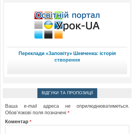
Переклади «Заповіту» Шевченка: історія
створення
ВІДГУКИ ТА ПРОПОЗИЦІЇ
Ваша e-mail адреса не оприлюднюватиметься.
Обов’язкові поля позначені
*
Коментар
*