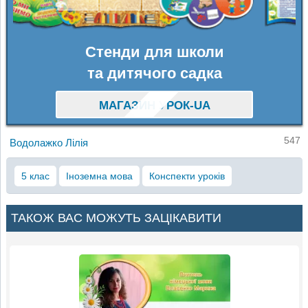
Стенди для школи
та дитячого садка
МАГАЗИН УРОК-UA
547
Водолажко Лілія
5 клас
Іноземна мова
Конспекти уроків
ТАКОЖ ВАС МОЖУТЬ ЗАЦІКАВИТИ