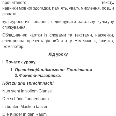
прочитаного тексту,
навички мовної здогадки, пам’ять, увагу, мислення, розши
рювати
культурологічні знання, підвищувати загальну культуру
спілкування.
Обладнання: картки із словами та текстами, наклейки,
електронна презентація «Свята у Німеччині», ялинка,
комп’ютер.
Хід уроку
І. Початок уроку.
Організаційниймомент.
Привітання.
2. Фонетичназарядка.
Hört zu und sprecht nach
!
Nun steht in vollem Glanze
Der schöne Tannenbaum
In bunten Masken tanzen
Die Kinder in den Raum.