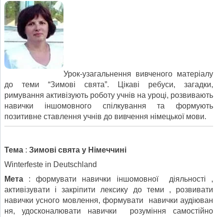
Урок-узагальнення вивченого матеріалу
до теми “Зимові свята”. Цікаві ребуси, загадки,
римування активізують роботу учнів на уроці, розвивають
навички іншомовного спілкування та формують
позитивне ставлення учнів до вивчення німецької мови.
Тема
:
Зимові
свята
у
Німеччині
Winterfeste in Deutschland
Мета
: формувати навички іншомовної діяльності ,
активізувати і закріпити лексику до теми , розвивати
навички усного мовлення, формувати навички аудіюван
ня, удосконалювати навички розуміння самостійно