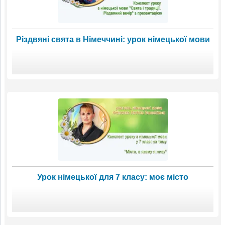
Різдвяні свята в Німеччині: урок німецької мови
Урок німецької для 7 класу: моє місто