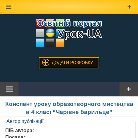
Наверх
ДОДАТИ РОЗРОБКУ
Конспент уроку образотворчого мистецтва
в 4 класі “Чарівне барильце”
Автор публікації
ПІБ автора:
Посада: