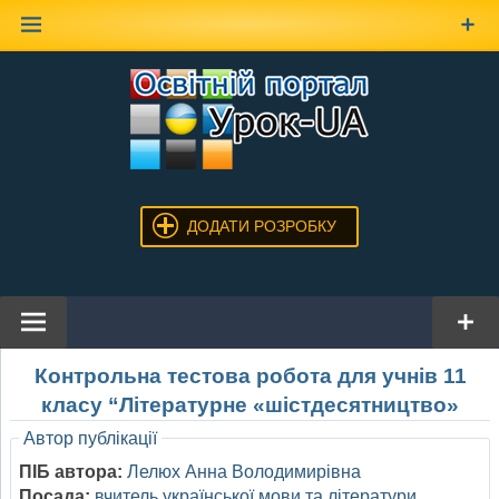
Наверх
ДОДАТИ РОЗРОБКУ
Контрольна тестова робота для учнів 11
класу “Літературне «шістдесятництво»
Автор публікації
ПІБ автора:
Лелюх Анна Володимирівна
Посада:
вчитель української мови та літератури