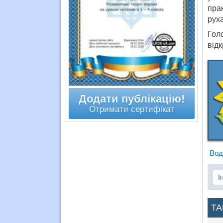
пра
руха
Гол
відк
Додати публікацію!
Отримати сертифікат
Вод
І
ТА