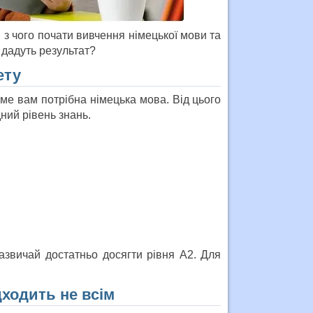
 з чого почати вивчення німецької мови та
о дадуть результат?
ету
ме вам потрібна німецька мова. Від цього
ний рівень знань.
звичай достатньо досягти рівня А2. Для
дходить не всім