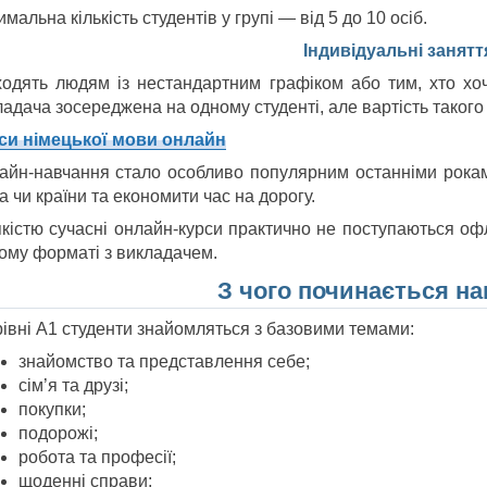
мальна кількість студентів у групі — від 5 до 10 осіб.
Індивідуальні занятт
ходять людям із нестандартним графіком або тим, хто хо
ладача зосереджена на одному студенті, але вартість таког
си німецької мови онлайн
айн-навчання стало особливо популярним останніми рокам
а чи країни та економити час на дорогу.
якістю сучасні онлайн-курси практично не поступаються оф
ому форматі з викладачем.
З чого починається н
рівні А1 студенти знайомляться з базовими темами:
знайомство та представлення себе;
сім’я та друзі;
покупки;
подорожі;
робота та професії;
щоденні справи;