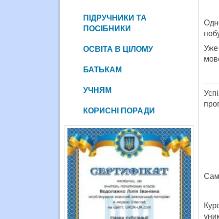
ПІДРУЧНИКИ ТА
Одн
ПОСІБНИКИ
побу
Уже
ОСВІТА В ЦІЛОМУ
мов
БАТЬКАМ
УЧНЯМ
Усп
про
КОРИСНІ ПОРАДИ
Саме
Кур
уни