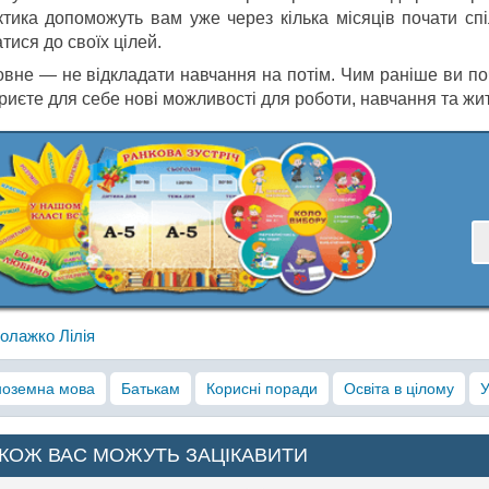
ктика допоможуть вам уже через кілька місяців почати с
тися до своїх цілей.
овне — не відкладати навчання на потім. Чим раніше ви по
риєте для себе нові можливості для роботи, навчання та жит
олажко Лілія
ноземна мова
Батькам
Корисні поради
Освіта в цілому
КОЖ ВАС МОЖУТЬ ЗАЦІКАВИТИ