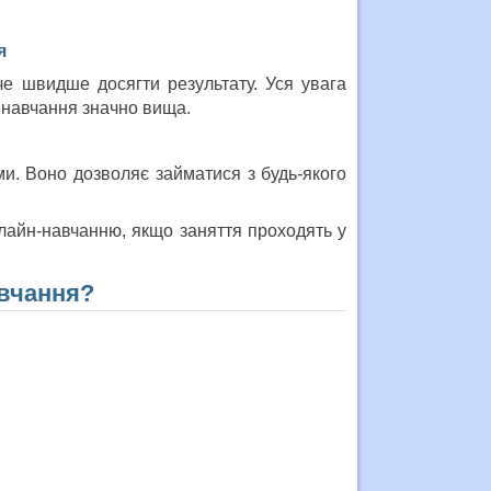
я
че швидше досягти результату. Уся увага
о навчання значно вища.
и. Воно дозволяє займатися з будь-якого
лайн-навчанню, якщо заняття проходять у
авчання?