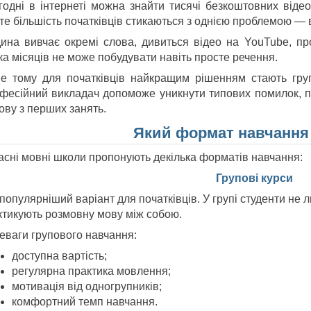
годні в інтернеті можна знайти тисячі безкоштовних відео,
те більшість початківців стикаються з однією проблемою — в
ина вивчає окремі слова, дивиться відео на YouTube, пр
ка місяців не може побудувати навіть просте речення.
е тому для початківців найкращим рішенням стають гр
фесійний викладач допоможе уникнути типових помилок, п
ову з перших занять.
Який формат навчання
асні мовні школи пропонують декілька форматів навчання:
Групові курси
опулярніший варіант для початківців. У групі студенти не 
ктикують розмовну мову між собою.
еваги групового навчання:
доступна вартість;
регулярна практика мовлення;
мотивація від одногрупників;
комфортний темп навчання.