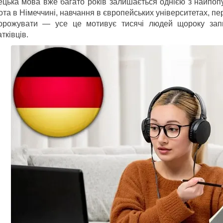
ецька мова вже багато років залишається однією з найпопу
та в Німеччині, навчання в європейських університетах, пе
орожувати — усе це мотивує тисячі людей щороку запи
тківців.