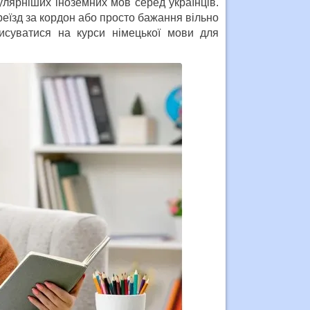
лярніших іноземних мов серед українців.
реїзд за кордон або просто бажання вільно
суватися на курси німецької мови для