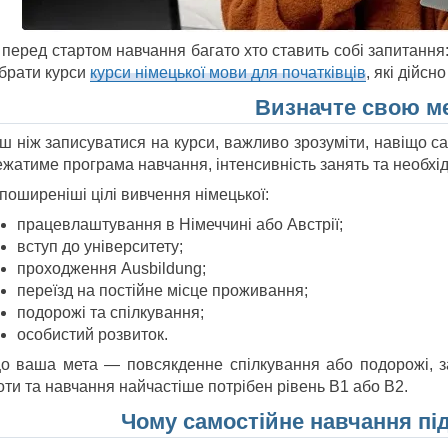
перед стартом навчання багато хто ставить собі запитання:
обрати курси
курси німецької мови для початківців
, які дійсн
Визначте свою м
ш ніж записуватися на курси, важливо зрозуміти, навіщо са
жатиме програма навчання, інтенсивність занять та необхід
поширеніші цілі вивчення німецької:
працевлаштування в Німеччині або Австрії;
вступ до університету;
проходження Ausbildung;
переїзд на постійне місце проживання;
подорожі та спілкування;
особистий розвиток.
о ваша мета — повсякденне спілкування або подорожі, за
оти та навчання найчастіше потрібен рівень В1 або В2.
Чому самостійне навчання пі