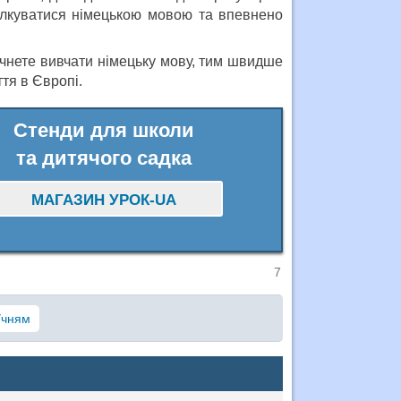
пілкуватися німецькою мовою та впевнено
чнете вивчати німецьку мову, тим швидше
тя в Європі.
Стенди для школи
та дитячого садка
МАГАЗИН УРОК-UA
7
Учням