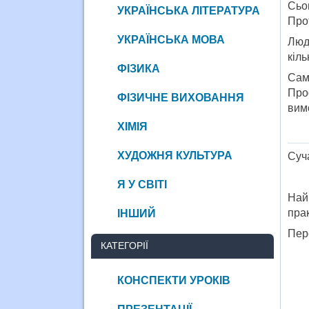
Сьо
УКРАЇНСЬКА ЛІТЕРАТУРА
Про
УКРАЇНСЬКА МОВА
Люд
кіль
ФІЗИКА
Сам
Про
ФІЗИЧНЕ ВИХОВАННЯ
вим
ХІМІЯ
ХУДОЖНЯ КУЛЬТУРА
Суч
Я У СВІТІ
Найп
пра
ІНШИЙ
Пер
КАТЕГОРІЇ
КОНСПЕКТИ УРОКІВ