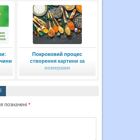
ви:
Покроковий процес
ччини
створення картини за
номерами
Ї
ля позначені
*