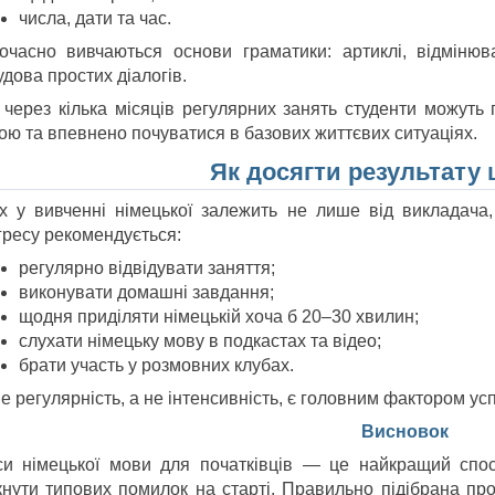
числа, дати та час.
очасно вивчаються основи граматики: артиклі, відмінюва
дова простих діалогів.
 через кілька місяців регулярних занять студенти можуть
ою та впевнено почуватися в базових життєвих ситуаціях.
Як досягти результату
іх у вивченні німецької залежить не лише від викладача
гресу рекомендується:
регулярно відвідувати заняття;
виконувати домашні завдання;
щодня приділяти німецькій хоча б 20–30 хвилин;
слухати німецьку мову в подкастах та відео;
брати участь у розмовних клубах.
 регулярність, а не інтенсивність, є головним фактором ус
Висновок
си німецької мови для початківців — це найкращий спос
кнути типових помилок на старті. Правильно підібрана про