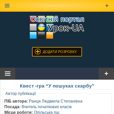
Наверх
ДОДАТИ РОЗРОБКУ
Квест -гра “У пошуках скарбу”
Автор публікації
ПІБ автора:
Ранця Людмила Степанівна
Посада:
Вчитель початкових класів
Місце роботи:
Опільська пш