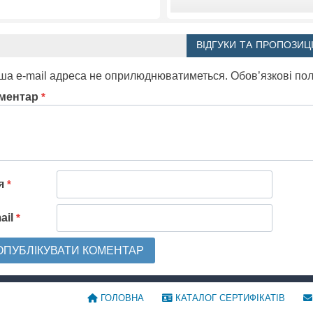
ВІДГУКИ ТА ПРОПОЗИЦІ
ша e-mail адреса не оприлюднюватиметься.
Обов’язкові по
ментар
*
'я
*
ail
*
ГОЛОВНА
КАТАЛОГ СЕРТИФІКАТІВ