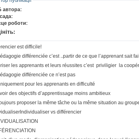
тор публікації
Б автора:
сада:
сце роботи:
ініть:
rencier est difficile!
édagogie différenciée c’est ..partir de ce que l’apprenant sait fa
riser les apprenants et leurs réussites c’est priviligier la coopé
édagogie différenciée ce n’est pas
iquement pour les apprenants en difficulté
oir des objectifs d’apprentissage moins ambitieux
ujours proposer la même tâche ou la même situation au group
vidualiserIndividualiser vs différencier
IVIDUALISATION
FÉRENCIATION