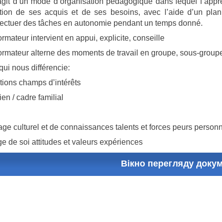
’agit d’un mode d’organisation pédagogique dans lequel l’appre
tion de ses acquis et de ses besoins, avec l’aide d’un plan
fectuer des tâches en autonomie pendant un temps donné.
ormateur intervient en appui, explicite, conseille
ormateur alterne des moments de travail en groupe, sous-groupe
ui nous différencie:
ions champs d’intérêts
ien / cadre familial
ge culturel et de connaissances talents et forces peurs personn
e de soi attitudes et valeurs expériences
Вікно перегляду доку