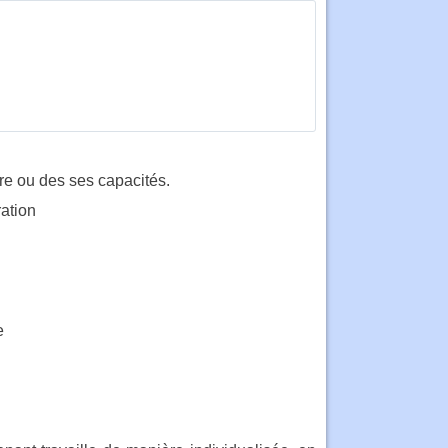
ire ou des ses capacités.
ration
e