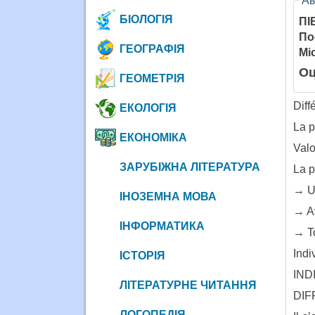
Ав
БІОЛОГІЯ
ПІ
По
ГЕОГРАФІЯ
Мі
Оц
ГЕОМЕТРІЯ
Diffé
ЕКОЛОГІЯ
La p
ЕКОНОМІКА
Valo
ЗАРУБІЖНА ЛІТЕРАТУРА
La p
→ Un
ІНОЗЕМНА МОВА
→ Av
ІНФОРМАТИКА
→ To
Indi
ІСТОРІЯ
IND
ЛІТЕРАТУРНЕ ЧИТАННЯ
DIF
ЛОГОПЕДІЯ