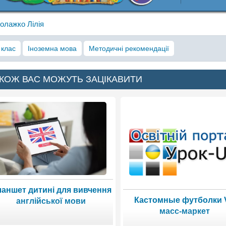
олажко Лілія
 клас
Іноземна мова
Методичні рекомендації
КОЖ ВАС МОЖУТЬ ЗАЦІКАВИТИ
аншет дитині для вивчення
Кастомные футболки 
англійської мови
масс-маркет