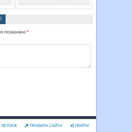
навчання
Ї
ля позначені
*
ЗВ’ЯЗОК
ПРАВИЛА САЙТА
УВІЙТИ