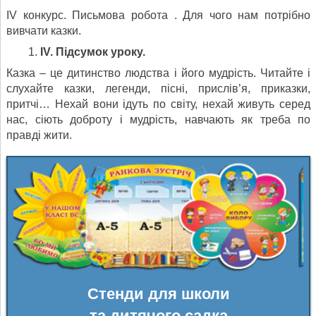
IV конкурс. Письмова робота . Для чого нам потрібно
вивчати казки.
IV. Підсумок уроку.
Казка – це дитинство людства і його мудрість. Читайте і
слухайте казки, легенди, пісні, прислів’я, приказки,
притчі… Нехай вони ідуть по світу, нехай живуть серед
нас, сіють доброту і мудрість, навчають як треба по
правді жити.
Стенди для школи
та дитячого садка