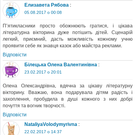
Елизавета Рябова
:
05.08.2017 о 00:08
П’ятикласники просто обожнюють гратися, і цікава
літературна вікторина дуже потішить дітей. Сценарій
легкий, приємний, дасть можливість кожному учню
проявити себе як знавця казок або майстра реклами.
Відповіcти
Білецька Олена Валентинівна
:
23.02.2017 о 20:01
Олена Олександрівна, вдячна за цікаву літературну
вікторину. Вважаю, вона подарувала дітям радість і
захоплення, пробудила в душі кожного з них добрі
почуття та вогник творчості.
Відповіcти
NataliyaVolodymyrivna
:
22.02.2017 о 14:37