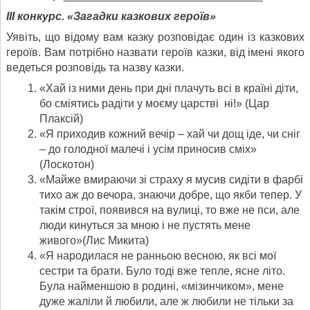
ІІІ конкурс. «Загадки казкових героїв»
Уявіть, що відому вам казку розповідає один із казкових
героїв. Вам потрібно назвати героїв казки, від імені якого
ведеться розповідь та назву казки.
«Хай із ними день при дні плачуть всі в країні діти,
бо сміятись радіти у моєму царстві ні!» (Цар
Плаксій)
«Я приходив кожний вечір – хай чи дощ іде, чи сніг
– до голодної малечі і усім приносив сміх»
(Лоскотон)
«Майже вмираючи зі страху я мусив сидіти в фарбі
тихо аж до вечора, знаючи добре, що якби тепер. У
такім строї, появився на вулиці, то вже не пси, але
люди кинуться за мною і не пустять мене
живого»(Лис Микита)
«Я народилася не ранньою весною, як всі мої
сестри та брати. Було тоді вже тепле, ясне літо.
Була найменшою в родині, «мізинчиком», мене
дуже жаліли й любили, але ж любили не тільки за