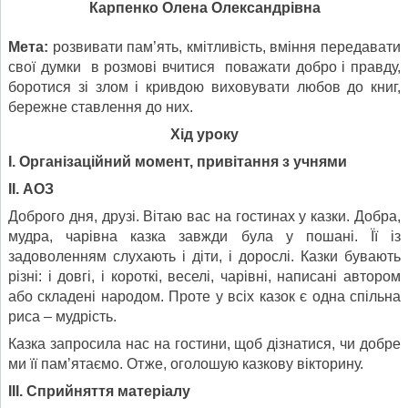
Карпенко Олена Олександрівна
Мета:
розвивати пам’ять, кмітливість, вміння передавати
свої думки в розмові вчитися поважати добро і правду,
боротися зі злом і кривдою виховувати любов до книг,
бережне ставлення до них.
Хід уроку
І. Організаційний момент, привітання з учнями
ІІ. АОЗ
Доброго дня, друзі. Вітаю вас на гостинах у казки. Добра,
мудра, чарівна казка завжди була у пошані. Її із
задоволенням слухають і діти, і дорослі. Казки бувають
різні: і довгі, і короткі, веселі, чарівні, написані автором
або складені народом. Проте у всіх казок є одна спільна
риса – мудрість.
Казка запросила нас на гостини, щоб дізнатися, чи добре
ми її пам’ятаємо. Отже, оголошую казкову вікторину.
ІІІ. Сприйняття матеріалу