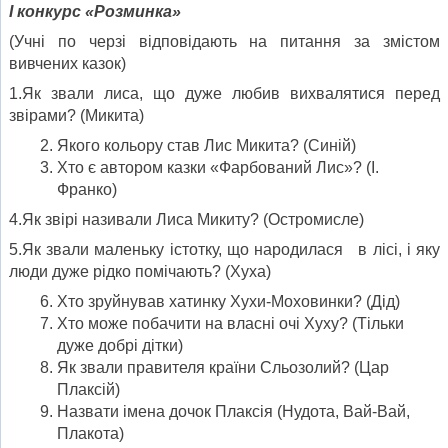
І конкурс «Розминка»
(Учні по черзі відповідають на питання за змістом
вивчених казок)
1.Як звали лиса, що дуже любив вихвалятися перед
звірами? (Микита)
Якого кольору став Лис Микита? (Синій)
Хто є автором казки «Фарбований Лис»? (І.
Франко)
4.Як звірі називали Лиса Микиту? (Остромисле)
5.Як звали маленьку істотку, що народилася в лісі, і яку
люди дуже рідко помічають? (Хуха)
Хто зруйнував хатинку Хухи-Моховинки? (Дід)
Хто може побачити на власні очі Хуху? (Тільки
дуже добрі дітки)
Як звали правителя країни Сльозолий? (Цар
Плаксій)
Назвати імена дочок Плаксія (Нудота, Вай-Вай,
Плакота)