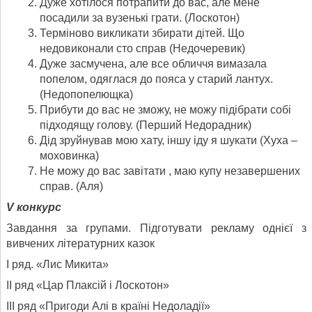
Дуже хотілося потрапити до вас, але мене
посадили за вузенькі грати. (Лоскотон)
Терміново викликати збирати дітей. Що
недовиконали сто справ (Недочеревик)
Дуже засмучена, але все обличчя вимазала
попелом, одяглася до пояса у старий лантух.
(Недопопелющка)
Прибути до вас не зможу, не можу підібрати собі
підходящу голову. (Перший Недорадник)
Дід зруйнував мою хату, іншу іду я шукати (Хуха –
моховинка)
Не можу до вас завітати , маю купу незавершених
справ. (Аля)
V конкурс
Завдання за групами. Підготувати рекламу однієї з
вивчених літературних казок
І ряд. «Лис Микита»
ІІ ряд «Цар Плаксій і Лоскотон»
ІІІ ряд «Пригоди Алі в країні Недоладії»