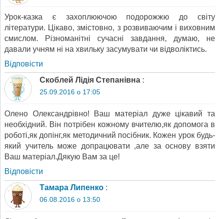
Урок-казка є захоплюючою подорожжю до світу
літератури. Цікаво, змістовно, з розвиваючим і виховним
смислом. Різноманітні сучасні завдання, думаю, не
давали учням ні на хвильку засумувати чи відволіктись.
Відповіcти
Скоблей Лідія Степанівна
:
25.09.2016 о 17:05
Олено Олександрівно! Ваш матеріал дуже цікавий та
необхідний. Він потрібен кожному вчителю,як допомога в
роботі,як допінг,як методичний посібник. Кожен урок будь-
який учитель може допрацювати ,але за основу взяти
Ваш матеріал.Дякую Вам за це!
Відповіcти
Тамара Липенко
:
06.08.2016 о 13:50