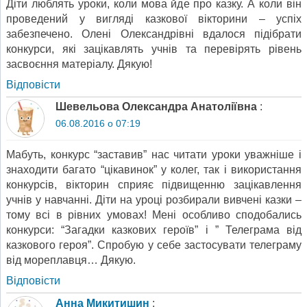
Діти люблять уроки, коли мова йде про казку. А коли він
проведений у вигляді казкової вікторини – успіх
забезпечено. Олені Олександрівні вдалося підібрати
конкурси, які зацікавлять учнів та перевірять рівень
засвоєння матеріалу. Дякую!
Відповіcти
Шевельова Олександра Анатоліївна
:
06.08.2016 о 07:19
Мабуть, конкурс “заставив” нас читати уроки уважніше і
знаходити багато “цікавинок” у колег, так і використання
конкурсів, вікторин сприяє підвищенню зацікавлення
учнів у навчанні. Діти на уроці розбирали вивчені казки –
тому всі в рівних умовах! Мені особливо сподобались
конкурси: “Загадки казкових героїв” і ” Телеграма від
казкового героя”. Спробую у себе застосувати телеграму
від мореплавця… Дякую.
Відповіcти
Анна Микитишин
: