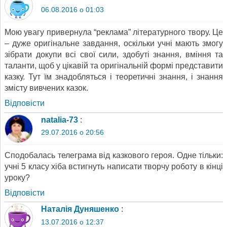
06.08.2016 о 01:03
Мою увагу привернула “реклама” літературного твору. Це
– дуже оригінальне завдання, оскільки учні мають змогу
зібрати докупи всі свої сили, здобуті знання, вміння та
таланти, щоб у цікавій та оригінальній формі представити
казку. Тут їм знадобляться і теоретичні знання, і знання
змісту вивчених казок.
Відповіcти
natalia-73
:
29.07.2016 о 20:56
Сподобалась телеграма від казкового героя. Одне тільки:
учні 5 класу хіба встигнуть написати творчу роботу в кінці
уроку?
Відповіcти
Наталія Дуняшенко
:
13.07.2016 о 12:37