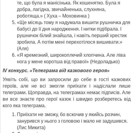
те, що була я манісінька. Як кошенятко. Була я
добра, лагідна, звичайненька, слухняна,
роботяща.» ( Хуха – Моховинка )
«Ще місяць тому я надумала вишити рушничка для
бабусі до її дня народження. І нитки підібрала. І
рушничок білий знайшла, і навіть перший хрестик
зробила. А потім мені перехотілося вишивати.»
(Аля)
«Я кремезний, широкоплечий хлопчина. Але ліва
нога у мене коротша від правої» (Недоладько)
ІV конкурс. «Телеграма від казкового героя»
Уявіть собі, що ви запросили до себе в гості казкових
героїв, але не всі змогли приїхати і надіслали лише
телеграми. Щоправда, на телеграмах немає підписів. Але
ви все знаєте про герої казок і швидко розберетесь від
кого яка телеграма.
Приїхати не зможу, бо вскочив у якийсь розчин,
занурився у нього з головою і мало не задушився.
(Лис Микита)