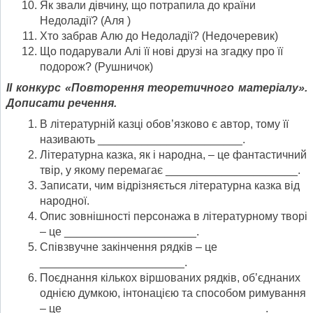
Як звали дівчину, що потрапила до країни
Недоладії? (Аля )
Хто забрав Алю до Недоладії? (Недочеревик)
Що подарували Алі її нові друзі на згадку про її
подорож? (Рушничок)
ІІ конкурс «Повторення теоретичного матеріалу».
Дописати речення.
В літературній казці обов’язково є автор, тому її
називають _______________________.
Літературна казка, як і народна, – це фантастичний
твір, у якому перемагає _____________________.
Записати, чим відрізняється літературна казка від
народної.
Опис зовнішності персонажа в літературному творі
– це _____________________.
Співзвучне закінчення рядків – це
_______________________.
Поєднання кількох віршованих рядків, об’єднаних
однією думкою, інтонацією та способом римування
– це ________________________________.