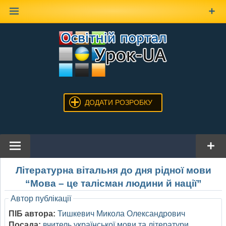
Наверх
ДОДАТИ РОЗРОБКУ
Літературна вітальня до дня рідної мови
“Мова – це талісман людини й нації”
Автор публікації
ПІБ автора:
Тишкевич Микола Олександрович
Посада:
вчитель української мови та літератури