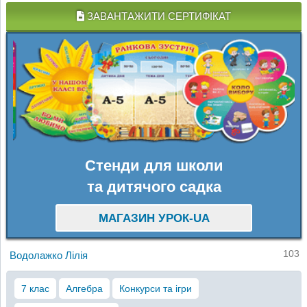
ЗАВАНТАЖИТИ СЕРТИФІКАТ
Стенди для школи
та дитячого садка
МАГАЗИН УРОК-UA
103
Водолажко Лілія
7 клас
Алгебра
Конкурси та ігри