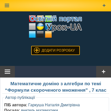
Наверх
ДОДАТИ РОЗРОБКУ
Математичне доміно з алгебри по темі
“Формули скороченого множення” , 7 клас
Автор публікації
ПІБ автора:
Гаркуша Наталія Дмитрівна
Посада:
вчитель математики