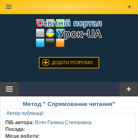
Наверх
ДОДАТИ РОЗРОБКУ
Метод ” Спрямованне читання”
Автор публікації
ПІБ автора:
Віліч Галина Степанівна
Посада:
Місце роботи: