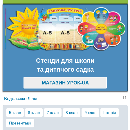
Стенди для школи
та дитячого садка
МАГАЗИН УРОК-UA
11
Водолажко Лілія
5 клас
6 клас
7 клас
8 клас
9 клас
Історія
Презентації