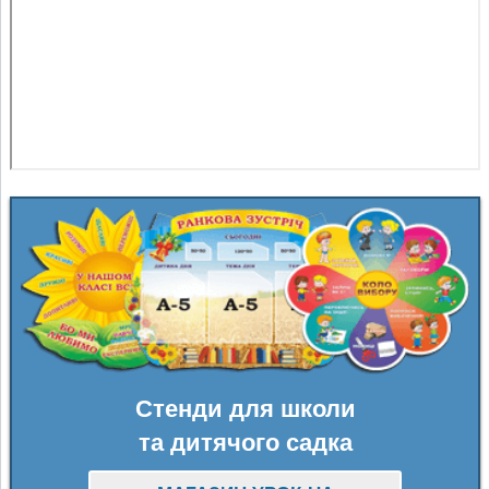
Стенди для школи
та дитячого садка