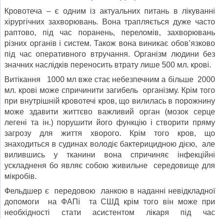
Кровотеча – є одним із актуальних питань в лікуванні
хірургічних захворювань. Вона трапляється дуже часто
раптово, під час поранень, переломів, захворювань
різних органів і систем. Також вона виникає обов’язково
під час оперативного втручання. Організм людини без
значних наслідків переносить втрату лише 500 мл. крові.
Витікання 1000 мл вже стає небезпечним а більше 2000
мл. крові може спричинити загибель організму. Крім того
при внутрішній кровотечі кров, що вилилась в порожнину
може здавити життєво важливий орган (мозок серце
легені та ін.) порушити його функцію і створити пряму
загрозу для життя хворого. Крім того кров, що
знаходиться в судинах володіє бактерицидною дією, але
вилившись у тканини вона спричиняє інфекційні
ускладненя бо являє собою живильне середовище для
мікробів.
Фельдшер є передовою ланкою в наданні невідкладної
допомоги на ФАПі та СШД крім того він може при
необхідності стати асистентом лікаря під час