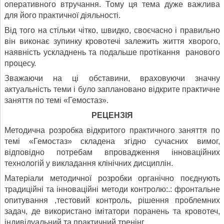
оперативного втручання. Тому ця тема дуже важлива
для його практичної діяльності.
Від того на стільки чітко, швидко, своєчасно і правильно
він виконає зупинку кровотечі залежить життя хворого,
наявність ускладнень та подальше протікання ранового
процесу.
Зважаючи на ці обставини, враховуючи значну
актуальність теми і було заплановано відкрите практичне
заняття по темі «Гемостаз».
РЕЦЕНЗІЯ
Методична розробка відкритого практичного заняття по
темі «Гемостаз» складена згідно сучасних вимог,
відповідно потребам впровадження інноваційних
технологій у викладання клінічних дисциплін.
Матеріали методичної розробки органічно поєднують
традиційні та інноваційні методи контролю:.: фронтальне
опитування ,тестовий контроль, рішення проблемних
задач, де використано імітатори поранень та кровотеч,
індивідуальний та практичний тренінг.