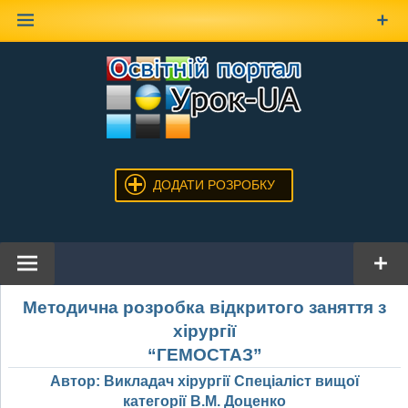
Наверх
ДОДАТИ РОЗРОБКУ
Методична розробка відкритого заняття з
хірургії
“ГЕМОСТАЗ”
Автор:
Викладач хірургії
Спеціаліст вищої
категорії В.М. Доценко