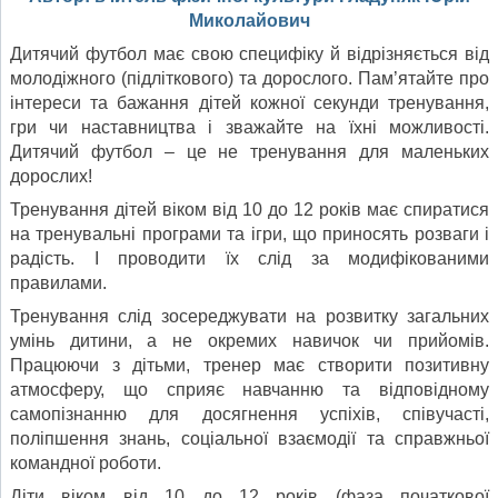
Миколайович
Дитячий футбол має свою специфіку й відрізняється від
молодіжного (підліткового) та дорослого. Пам’ятайте про
інтереси та бажання дітей кожної секунди тренування,
гри чи наставництва і зважайте на їхні можливості.
Дитячий футбол – це не тренування для маленьких
дорослих!
Тренування дітей віком від 10 до 12 років має спиратися
на тренувальні програми та ігри, що приносять розваги і
радість. І проводити їх слід за модифікованими
правилами.
Тренування слід зосереджувати на розвитку загальних
умінь дитини, а не окремих навичок чи прийомів.
Працюючи з дітьми, тренер має створити позитивну
атмосферу, що сприяє навчанню та відповідному
самопізнанню для досягнення успіхів, співучасті,
поліпшення знань, соціальної взаємодії та справжньої
командної роботи.
Діти віком від 10 до 12 років (фаза початкової