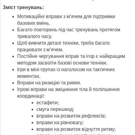
Зміст тренувань:
Мотиваційні вправи з м’ячем для підтримки
базових вмінь.
Багато повторень під час тренувань протягом
тривалого часу.
Щоб вивчити деталі техніки, треба багато
працювати з м’ячем.
Постійне чергування вправ та ігор є найкращим
методом засвоїти базові основи техніки.
Ігри в міні-групах із наголосом на тактичних
моментах.
Вправи на реакцію та ривки.
Ігрові вправи на зміцнення тіла й поліпшення
координації:
естафети;
смуга перешкод;
вправи на розвиток рефлексів;
вправи на рівновагу;
вправи на розвиток відчуття ритму;