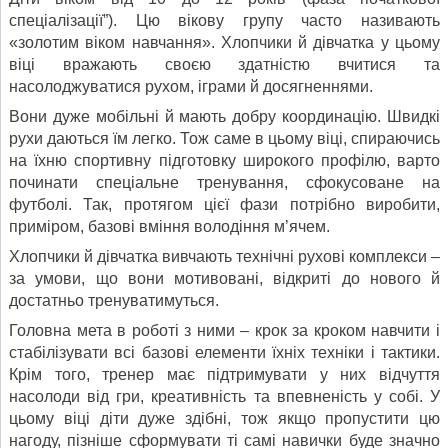
спеціалізації”). Цю вікову групу часто називають
«золотим віком навчання». Хлопчики й дівчатка у цьому
віці вражають своєю здатністю вчитися та
насолоджуватися рухом, іграми й досягненнями.
Вони дуже мобільні й мають добру координацію. Швидкі
рухи даються їм легко. Тож саме в цьому віці, спираючись
на їхню спортивну підготовку широкого профілю, варто
починати спеціальне тренування, сфокусоване на
футболі. Так, протягом цієї фази потрібно виробити,
приміром, базові вміння володіння м’ячем.
Хлопчики й дівчатка вивчають технічні рухові комплекси –
за умови, що вони мотивовані, відкриті до нового й
достатньо тренуватимуться.
Головна мета в роботі з ними – крок за кроком навчити і
стабілізувати всі базові елементи їхніх техніки і тактики.
Крім того, тренер має підтримувати у них відчуття
насолоди від гри, креативність та впевненість у собі. У
цьому віці діти дуже здібні, тож якщо пропустити цю
нагоду, пізніше сформувати ті самі навички буде значно