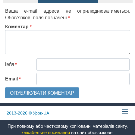
Ваша e-mail адреса не оприлюднюватиметься.
Обов’язкові поля позначені
*
Коментар
*
Ім'я
*
Email
*
2013-2026
© Урок-UA
При повному або частковому копіюванні матеріалів сайту,
клікабельне посилання
на сайт обов'язкове!