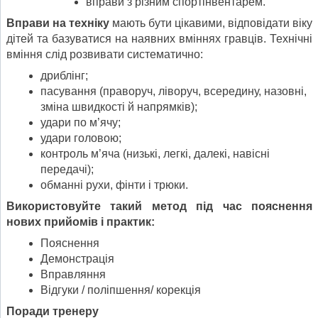
вправи з різним спортінвентарем.
Вправи на техніку
мають бути цікавими, відповідати віку
дітей та базуватися на наявних вміннях гравців. Технічні
вміння слід розвивати систематично:
дриблінг;
пасування (праворуч, ліворуч, всередину, назовні,
зміна швидкості й напрямків);
удари по м’ячу;
удари головою;
контроль м’яча (низькі, легкі, далекі, навісні
передачі);
обманні рухи, фінти і трюки.
Використовуйте такий метод під час пояснення
нових прийомів і практик:
Пояснення
Демонстрація
Вправляння
Відгуки / поліпшення/ корекція
Поради тренеру