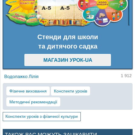
Стенди для школи
та дитячого садка
МАГАЗИН УРОК-UA
1 912
Водолажко Лілія
Фізичне виховання
Конспекти уроків
Методичні рекомендації
Конспекти уроків з фізичної культури
ТАКОЖ ВАС МОЖУТЬ ЗАЦІКАВИТИ