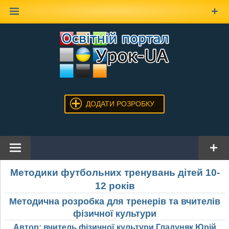
Наверх
ДОДАТИ РОЗРОБКУ
Методики футбольних тренувань дітей 10-
12 років
Методична розробка для тренерів та вчителів
фізичної культури
Автор: вчитель фізичної культури Гладуняк Юрій