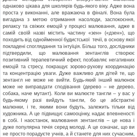
однаково цікава для школярів будь-якого віку. Адже вона
проста у виконанні, але вражаюча в фіналі. Вона була
вигадана з метою отримання насолоди, заспокоєння,
релаксу та свіжих емоцій у процесі малювання, адже в
самій своїй назві містить частину «зен» («дзен»), що
походить від однойменної будистської течії, в основу якої
покладені споглядання та інтуїція. Більш того, дослідники
підтвердили, що малювання зентанглів створює
позитивний терапевтичний ефект, позбавляє негативних
емоцій та стресу, покращує зорово-рухову координацію
та концентрацію уваги. Дуже важливо для дітей те, що
зентангл не може не вийти. Будь-який інший малюнок
може не виправдати сподівання (дерево – не дерево,
собака, наче мутант). Коли ви малюєте тангли – у вас у
будь-якому разі вийдуть тангли, бо це абстрактні
малюнки, і те, якими вони будуть, залежить тільки від
художника. А це підвищує самооцінку, надає впевненості
в собі. І наостанок, малювання зентанглів – це нова і
дуже популярна течія серед молоді. А це означає, що ви
не просто порадуєте учнів, а й станете для них сучасним,