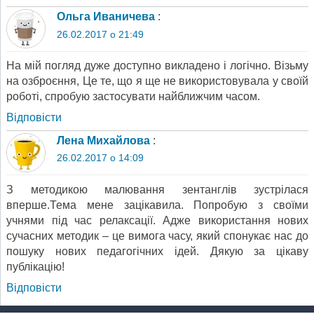
Ольга Иваничева
:
26.02.2017 о 21:49
На мій погляд дуже доступно викладено і логічно. Візьму
на озброєння, Це те, що я ще не використовувала у своїй
роботі, спробую застосувати найближчим часом.
Відповіcти
Лена Михайлова
:
26.02.2017 о 14:09
З методикою малювання зентанглів зустрілася
вперше.Тема мене зацікавила. Попробую з своїми
учнями під час релаксації. Адже використання нових
сучасних методик – це вимога часу, який спонукає нас до
пошуку нових педагогічних ідей. Дякую за цікаву
публікацію!
Відповіcти