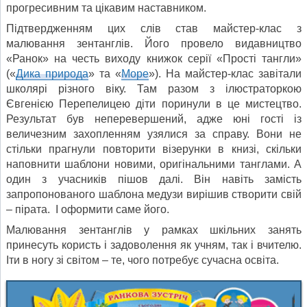
прогресивним та цікавим наставником.
Підтвердженням цих слів став майстер-клас з
малювання зентанглів. Його провело видавництво
«Ранок» на честь виходу книжок серії «Прості тангли»
(«
Дика природа
» та «
Море
»). На майстер-клас завітали
школярі різного віку. Там разом з ілюстраторкою
Євгенією Перепелицею діти поринули в це мистецтво.
Результат був неперевершений, адже юні гості із
величезним захопленням узялися за справу. Вони не
стільки прагнули повторити візерунки в книзі, скільки
наповнити шаблони новими, оригінальними танглами. А
один з учасників пішов далі. Він навіть замість
запропонованого шаблона медузи вирішив створити свій
– пірата. І оформити саме його.
Малювання зентанглів у рамках шкільних занять
принесуть користь і задоволення як учням, так і вчителю.
Іти в ногу зі світом – те, чого потребує сучасна освіта.