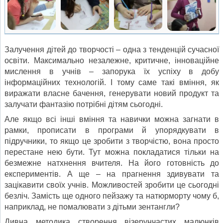
Залучення дітей до творчості – одна з тенденцій сучасної
освіти. Максимально незалежне, критичне, інноваційне
мислення в учнів – запорука їх успіху в добу
інформаційних технологій. І тому саме такі вміння, як
виражати власне бачення, генерувати новий продукт та
залучати фантазію потрібні дітям сьогодні.
Але якщо всі інші вміння та навички можна загнати в
рамки, прописати в програми й упорядкувати в
підручники, то якщо це зробити з творчістю, вона просто
перестане нею бути. Тут можна покладатися тільки на
безмежне натхнення вчителя. На його готовність до
експериментів. А ще – на прагнення здивувати та
зацікавити своїх учнів. Можливостей зробити це сьогодні
безліч. Замість ще одного пейзажу та натюрморту чому б,
наприклад, не помалювати з дітьми зентангли?
Дивна методика створення візерунчастих малюнків