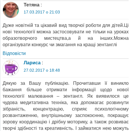
Тетяна
:
17.03.2017 о 21:03
Дуже новітній та цікавий вид творчої роботи для дітей.Ці
нові технології можна застосовувати не тільки на уроках
образотворчого мистецтва,а й на інших.Можна
організувати конкурс чи змагання на кращі зентанглі
Відповіcти
Лариса
:
27.02.2017 о 18:48
Дякую за Вашу публікацію. Прочитавши її виникло
бажання більше отримати інформації щодо нової
технології малювання – зентангл. Як виявилося це
чудова медитативна техніка, яка допомагає розвинути
зібраність, концентрацію, сприяє психологічному
розвантаженню, внутрішньому заспокоєнню, покращує
зорову координацію і дрібну моторику, а також розвиває
творчі здібності та креативність. І займатися нею можуть