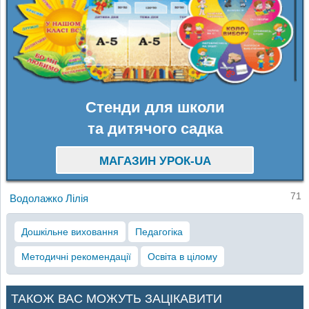
Стенди для школи
та дитячого садка
МАГАЗИН УРОК-UA
71
Водолажко Лілія
Дошкільне виховання
Педагогіка
Методичні рекомендації
Освіта в цілому
ТАКОЖ ВАС МОЖУТЬ ЗАЦІКАВИТИ