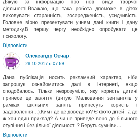
Дякую за інформацію про нові види творчої
діяльності.Вважаю, що така робота дпоможе в дітях
виховувати старанність, зосередженість, усидчивість.
Головне вірно презентувати учням дані книги і дану
методику.В першу чергу необхідно опробувати це
психологу.
Відповіcти
Олександр Овчар
:
28.10.2017 о 07:59
Дана публікація носить рекламний характер, ніби
запрошує ознайомитись далі в Інтернеті, якщо
сподобалось. Тільки незрозуміло, яку користь дитині
принесе це заняття (цитую “Малювання зентанглів у
рамках шкільних занять принесуть користь і
задоволення…).Ким і де це доведено? Є фото дітей , а де
ж хоч один приклад? А чи не приведе воно до більшого
отупіння і безцільної діяльності ? Беруть сумніви…
Відповіcти