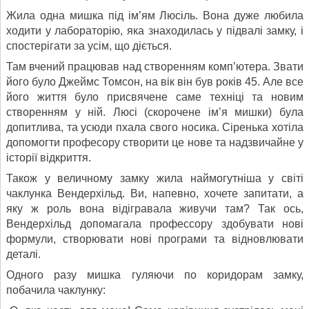
Жила одна мишка під ім’ям Люсіль. Вона дуже любила
ходити у лабораторію, яка знаходилась у підвалі замку, і
спостерігати за усім, що діється.
Там вчений працював над створенням комп’ютера. Звати
його було Джеймс Томсон, на вік він був років 45. Але все
його життя було присвячене саме техніці та новим
створенням у ній. Люсі (скорочене ім’я мишки) була
допитлива, та усюди пхала свого носика. Сіренька хотіла
допомогти професору створити це нове та надзвичайне у
історії відкриття.
Також у величному замку жила наймогутніша у світі
чаклунка Вендерхільд. Ви, напевно, хочете запитати, а
яку ж роль вона відігравала живучи там? Так ось,
Вендерхільд допомагала профессору здобувати нові
формули, створювати нові програми та відновлювати
деталі.
Одного разу мишка гуляючи по коридорам замку,
побачила чаклунку: