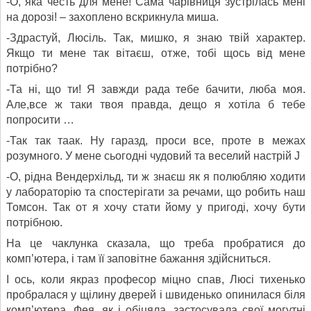
-О, яка честь для мене! Сама чарівниця зустрілась мені
на дорозі! – захоплено вскрикнула миша.
-Здрастуй, Люсіль. Так, мишко, я знаю твій характер.
Якщо ти мене так вітаєш, отже, тобі щось від мене
потрібно?
-Та ні, що ти! Я завжди рада тебе бачити, люба моя.
Але,все ж таки твоя правда, дещо я хотіла б тебе
попросити …
-Так так таак. Ну гаразд, проси все, проте в межах
розумного. У мене сьогодні чудовий та веселий настрій J
-О, рідна Вендерхільд, ти ж знаєш як я полюбляю ходити
у лабораторію та спостерігати за речами, що робить наш
Томсон. Так от я хочу стати йому у пригоді, хочу бути
потрібною.
На це чаклунка сказала, що треба пробратися до
комп’ютера, і там її заповітне бажання здійсниться.
І ось, коли якраз професор міцно спав, Люсі тихенько
пробралася у щілину дверей і швиденько опинилася біля
комп’ютера. Фея, як і обіцяла, застосувала свої могутні