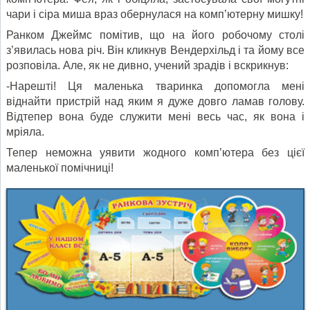
чари і сіра миша враз обернулася на комп’ютерну мишку!
Ранком Джеймс помітив, що на його робочому столі
з’явилась нова річ. Він кликнув Вендерхільд і та йому все
розповіла. Але, як не дивно, учений зрадів і вскрикнув:
-Нарешті! Ця маленька тваринка допомогла мені
віднайти пристрій над яким я дуже довго ламав голову.
Відтепер вона буде служити мені весь час, як вона і
мріяла.
Тепер неможна уявити жодного комп’ютера без цієї
маленької помічниці!