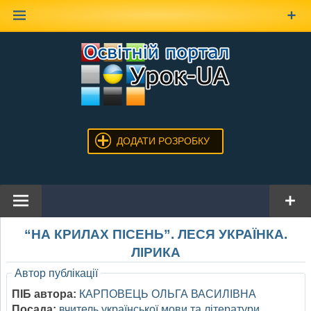
Наверх
ДОДАТИ РОЗРОБКУ
“НА КРИЛАХ ПІСЕНЬ”. ЛЕСЯ УКРАЇНКА.
ЛІРИКА
Автор публікації
ПІБ автора:
КАРПОВЕЦЬ ОЛЬГА ВАСИЛІВНА
Посада:
вчитель української мови та літератури