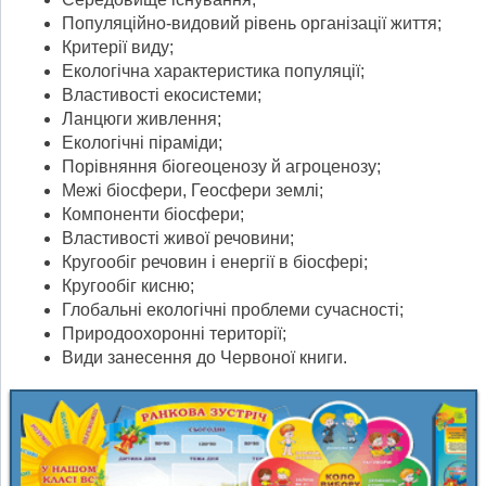
Популяційно-видовий рівень організації життя;
Критерії виду;
Екологічна характеристика популяції;
Властивості екосистеми;
Ланцюги живлення;
Екологічні піраміди;
Порівняння біогеоценозу й агроценозу;
Межі біосфери, Геосфери землі;
Компоненти біосфери;
Властивості живої речовини;
Кругообіг речовин і енергії в біосфері;
Кругообіг кисню;
Глобальні екологічні проблеми сучасності;
Природоохоронні території;
Види занесення до Червоної книги.