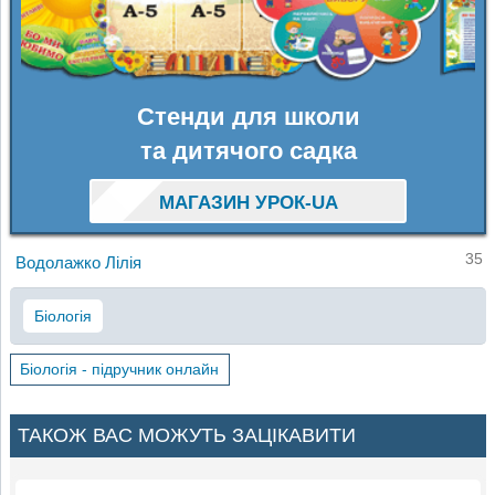
Стенди для школи
та дитячого садка
МАГАЗИН УРОК-UA
35
Водолажко Лілія
Біологія
Біологія - підручник онлайн
ТАКОЖ ВАС МОЖУТЬ ЗАЦІКАВИТИ