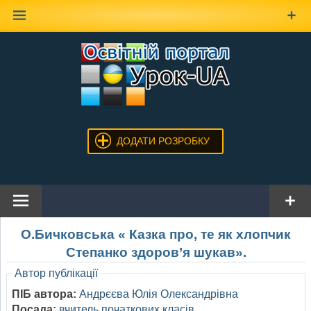
Наверх
ДОДАТИ РОЗРОБКУ
О.Бичковська « Казка про, те як хлопчик
Степанко здоров’я шукав».
Автор публікації
ПІБ автора:
Андрєєва Юлія Олександрівна
Посада:
вчитель початкових класів