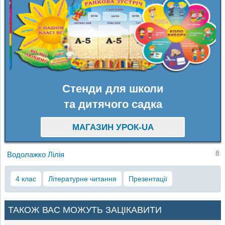
Стенди для школи
та дитячого садка
МАГАЗИН УРОК-UA
8
Водолажко Лілія
4 клас
Літературне читання
Презентації
ТАКОЖ ВАС МОЖУТЬ ЗАЦІКАВИТИ