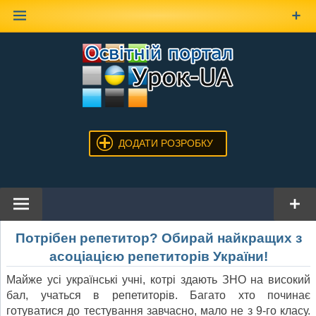
Наверх
ДОДАТИ РОЗРОБКУ
Потрібен репетитор? Обирай найкращих з
асоціацією репетиторів України!
Майже усі українські учні, котрі здають ЗНО на високий
бал, учаться в репетиторів. Багато хто починає
готуватися до тестування завчасно, мало не з 9-го класу.