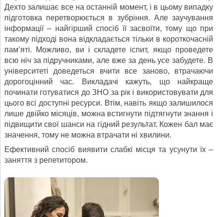
Дехто залишає все на останній момент, і в цьому випадку
підготовка перетворюється в зубріння. Але заучування
інформації – найгірший спосіб її засвоїти, тому що при
такому підході вона відкладається тільки в короткочасній
пам’яті. Можливо, ви і складете іспит, якщо проведете
всю ніч за підручниками, але вже за день усе забудете. В
університеті доведеться вчити все заново, втрачаючи
дорогоцінний час. Викладачі кажуть, що найкраще
починати готуватися до ЗНО за рік і використовувати для
цього всі доступні ресурси. Втім, навіть якщо залишилося
лише двійко місяців, можна встигнути підтягнути знання і
підвищити свої шанси на гідний результат. Кожен бал має
значення, тому не можна втрачати ні хвилини.
Ефективний спосіб виявити слабкі місця та усунути їх –
заняття з репетитором.