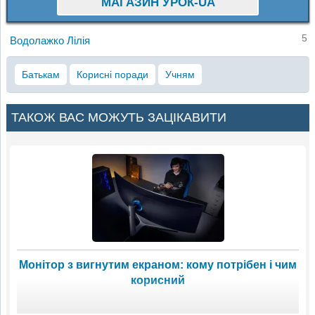
МАГАЗИН УРОК-UA
5
Водолажко Лілія
Батькам
Корисні поради
Учням
ТАКОЖ ВАС МОЖУТЬ ЗАЦІКАВИТИ
Монітор з вигнутим екраном: кому потрібен і чим
корисний