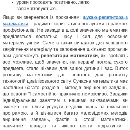
уроки проходять позитивно, легко
запам’ятовуються.
Якщо ви звернетеся із проханням:
шукаю репетитора з
математики
– радимо скористатися послугами справжніх
професіоналів. Не завжди в школі вивченню математики
приділяється достатньо часу і сил для освоєння
матеріалу учнем. Саме в таких випадках для успішного
закріплення матеріалу та заповнення шкільних прогалин
вам допоможуть
репетитори математики
, які зроблять
все можливе, щоб вивчення, на перший погляд сухого
предмета, стало цікавим для вашої дитини і вас. Виток
розвитку математики дає поштовх для розвитку
технологій цивілізованого світу. Сучасна математика має
настільки багато розділів і методів вирішення завдань,
що освоїти її самостійно практично неможливо. Завдяки
індивідуальним заняттям з нашими викладачами ви
зможете не тільки усунути недолік знань за шкільною
програмою, а й дізнатися багато маловідомих методів
вирішення завдань, фактів з історії математики,
навчитися швидко та якісно вести підрахунки і