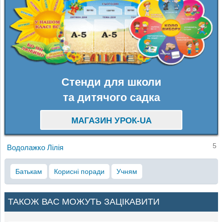
Стенди для школи
та дитячого садка
МАГАЗИН УРОК-UA
5
Водолажко Лілія
Батькам
Корисні поради
Учням
ТАКОЖ ВАС МОЖУТЬ ЗАЦІКАВИТИ