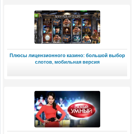
Плюсы лицензионного казино: большой выбор
слотов, мобильная версия