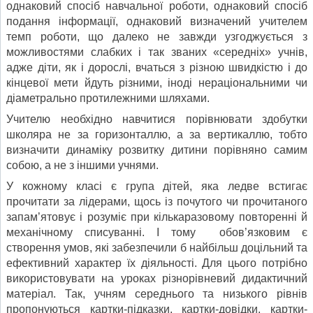
однаковий спосіб навчальної роботи, однаковий спосіб
подання інформації, однаковий визначений учителем
темп роботи, що далеко не завжди узгоджується з
можливостями слабких і так званих «середніх» учнів,
адже діти, як і дорослі, вчаться з різною швидкістю і до
кінцевої мети йдуть різними, іноді нераціональними чи
діаметрально протилежними шляхами.
Учителю необхідно навчитися порівнювати здобутки
школяра не за горизонталлю, а за вертикаллю, тобто
визначити динаміку розвитку дитини порівняно самим
собою, а не з іншими учнями.
У кожному класі є група дітей, яка ледве встигає
прочитати за лідерами, щось із почутого чи прочитаного
запам’ятовує і розуміє при кількаразовому повторенні й
механічному списуванні. І тому обов’язковим є
створення умов, які забезпечили б найбільш доцільний та
ефективний характер їх діяльності. Для цього потрібно
використовувати на уроках різнорівневий дидактичний
матеріал. Так, учням середнього та низького рівнів
пропонуються картки-підказки, картки-довідки, картки-