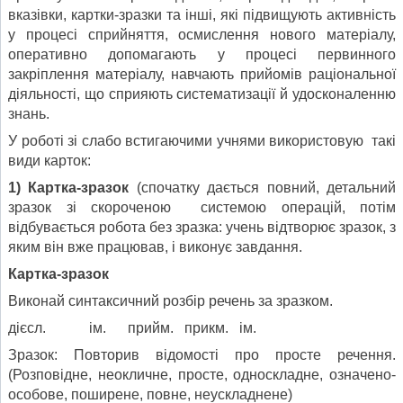
вказівки, картки-зразки та інші, які підвищують активність
у процесі сприйняття, осмислення нового матеріалу,
оперативно допомагають у процесі первинного
закріплення матеріалу, навчають прийомів раціональної
діяльності, що сприяють систематизації й удосконаленню
знань.
У роботі зі слабо встигаючими учнями використовую такі
види карток:
1) Картка-зразок
(спочатку дається повний, детальний
зразок зі скороченою системою операцій, потім
відбувається робота без зразка: учень відтворює зразок, з
яким він вже працював, і виконує завдання.
Картка-зразок
Виконай синтаксичний розбір ре­чень за зразком.
дієсл. ім. прийм. прикм. ім.
Зразок: Повторив відомості про просте речення.
(Розповідне, неокличне, просте, односкладне, означено-
особове, поширене, повне, неускладнене)