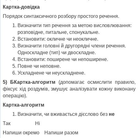
Картка-довідка
Порядок синтаксичного розбору простого речення.
Визначити тип речення за метою висловлювання:
розповідне, питальне, спонукальне.
Встановити: окличне чи неокличне.
Визначити головні й другорядні члени речення.
Односкладне (тип) чи двоскладне.
Встановити: поширене чи непоширене.
Повне чи неповне.
Ускладнене чи неускладнене.
5) БКартка-алгоритм
(допомагає осмислити правило,
фіксує хід роздумів, змушує аналізувати кожну виконану
операцію).
Картка-алгоритм
Визначити, чи вживається дієсло­во без
не
Так Ні
Напиши окремо Напиши разом