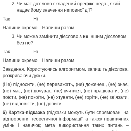
Чи має дієслово складений префікс недо-, який
надає йому значення неповної дії?
Так Ні
Напиши окремо Напиши разом
Чи можна замінити дієслово з
не
іншим дієсловом
без
не
?
Так Ні
Напиши окремо Напиши разом
Завдання. Користуючись алгорит­мом, запишіть дієслова,
розкрива­ючи дужки.
(Не) підносити, (не) переважать, (не) доженеш, (не) знає,
(не) має, (не) дочуває, (не) вчитися, (не) працювати, (не)
поїсти, (не) покоїти, (не) хтувати, (не) горіти, (не) зв’язати,
(не) відповісти, (не) допити.
6) Картка-підказка
(підказки можуть бути спрямовані на
відтворення теоретичної інформації, а також практичних
умінь і навичок; мета використання таких питань –