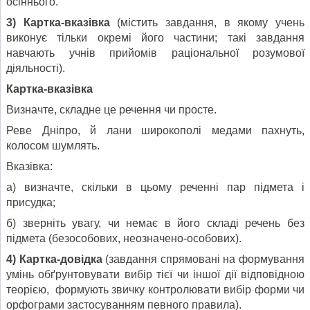
осіннього.
3) Картка-вказівка
(містить завдання, в якому учень
виконує тільки окремі його частини; такі завдання
навчають учнів прийомів раціональної розумової
діяльності).
Картка-вказівка
Визначте, складне це речення чи просте.
Реве Дніпро, й лани широкополі медами пахнуть,
колосом шумлять.
Вказівка:
а) визначте, скільки в цьому реченні пар підмета і
присудка;
б) зверніть увагу, чи немає в його складі речень без
підмета (безособових, неозначено-особових).
4)
Картка-довідка
(завдання спрямовані на формування
умінь обґрунтовувати вибір тієї чи іншої дії відповідною
теорією, формують звичку контролювати вибір форми чи
орфограми застосуванням певного правила).