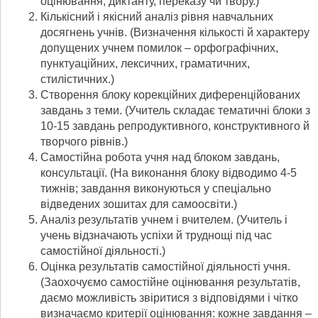
оцінювання, диктанту, переказу чи твору.)
Кількісний і якісний аналіз рівня навчальних
досягнень учнів. (Визначення кількості й характеру
допущених учнем помилок – орфографічних,
пунктуаційних, лексичних, граматичних,
стилістичних.)
Створення блоку корекційних диференційованих
завдань з теми. (Учитель складає тематичні блоки з
10-15 завдань репродуктивного, конструктивного й
творчого рівнів.)
Самостійна робота учня над блоком завдань,
консультації. (На виконання блоку відводимо 4-5
тижнів; завдання виконуються у спеціально
відведених зошитах для самоосвіти.)
Аналіз результатів учнем і вчителем. (Учитель і
учень відзначають успіхи й труднощі під час
самостійної діяльності.)
Оцінка результатів самостійної діяльності учня.
(Заохочуємо самостійне оцінювання результатів,
даємо можливість звіритися з відповідями і чітко
визначаємо критерії оцінювання: кожне завдання –