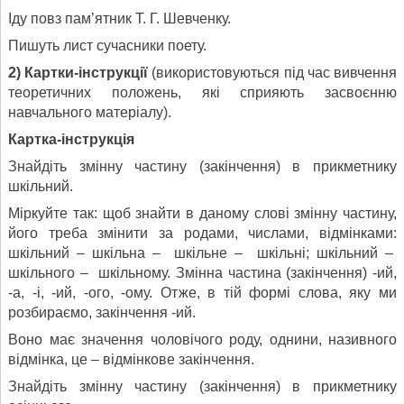
Іду повз пам’ятник Т. Г. Шевченку.
Пишуть лист сучасники поету.
2) Картки-інструкції
(використовуються під час вивчення
теоретичних положень, які сприяють засвоєнню
навчального матеріалу).
Картка-інструкція
Знайдіть змінну частину (закінчення) в прикметнику
шкільний.
Міркуйте так: щоб знайти в даному слові змінну частину,
його треба змінити за родами, числами, відмінками:
шкільний – шкільна – шкіль­не – шкільні; шкільний –
шкільного – шкільному. Змінна частина (закінчення) -ий,
-а, -і, -ий, -ого, -ому. Отже, в тій формі слова, яку ми
розбираємо, закінчення -ий.
Воно має значення чоловічого роду, однини, називного
відмінка, це – відмінкове закінчення.
Знайдіть змінну частину (закінчення) в прикметнику