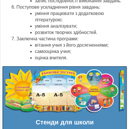
запис послідовності виконання завдань.
Поступове ускладнення рівня завдань:
уміння працювати з додатковою
літературою;
уміння аналізувати;
розвиток творчих здібностей.
Заключна частина програми:
вітання учня з його досягненнями;
самооцінка учня;
оцінка вчителя.
Стенди для школи