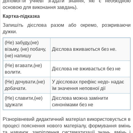
допомогти учневі згадати знання, які є необхідною
основою для виконання завдань).
Картка-підказка
Запишіть дієслова разом або окремо, розкриваючи
дужки.
(Не) забуду,(не)
візьму, (не) побачу,
Дієслова вживаються без не.
(не) напишу
(Не) вгавати,(не)
Дієслова не вживається без не
волити.
(Не) дочувати,(не)
У дієсловах префікс недо- надає
добачати.
їм значення неповної дії
(Не) славити,(не)
Дієслова можна замінити
здужати
синонімами без не
Різнорівневий дидактичний матеріал використовується в
процесі пояснення нового матеріалу, формування вмінь
та навичок, закріплення систематизації знань, вмінь і