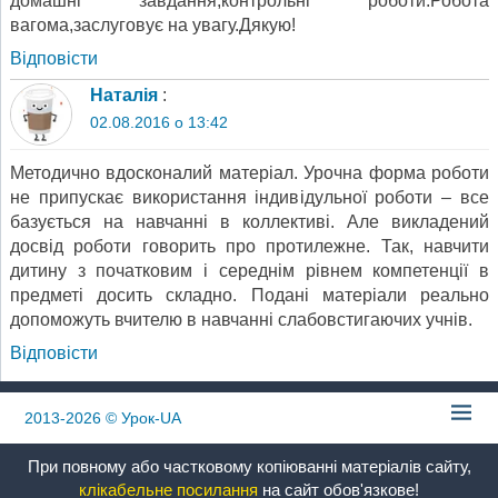
домашні завдання,контрольні роботи.Робота
вагома,заслуговує на увагу.Дякую!
Відповіcти
Наталія
:
02.08.2016 о 13:42
Методично вдосконалий матеріал. Урочна форма роботи
не припускає використання індивідульної роботи – все
базується на навчанні в коллективі. Але викладений
досвід роботи говорить про протилежне. Так, навчити
дитину з початковим і середнім рівнем компетенції в
предметі досить складно. Подані матеріали реально
допоможуть вчителю в навчанні слабовстигаючих учнів.
Відповіcти
2013-2026
© Урок-UA
При повному або частковому копіюванні матеріалів сайту,
клікабельне посилання
на сайт обов'язкове!