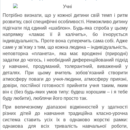
Потрібно визнати, що у кожної дитини свій темп і ритм
розвитку, свої специфічні особливості. Неможливо дитину
підігнати під єдиний «шаблон». Будь-яка спроба у цьому
напрямку «ламає її й калічить», бо ігнорується
індивідуальність. Проте вона суперечить сама собі. Адже
саме у зв’язку з тим, що кожна людина – індивідуальність,
неповторна «планета», яка має вроджені (природні)
задатки до чогось, і необхідний диференційований підхід
у навчанні, продуманий, толерантний, виважений у
деталях. При цьому вчитель зобов’язаний створити
атмосферу поваги до учня-людини, атмосферу приязні,
довіри, постійної готовності прийняти учня таким, яким
він є (без будь-яких умов типу: будеш хорошим – і я тебе
буду любити), люблячи його просто так.
При величезному діапазоні відмінностей у здатності
різних дітей до навчання традиційна класно-урочна
система ставить усіх їх в однаково жорсткі рамки:
однакова для всіх тривалість навчальної роботи,