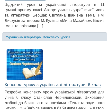
Відкритий урок із української літератури в 11
гуманітарному класі Автор: учитель української мови
та літератури Бершак Світлана Іванівна Тема: РМ.
Дискусія за твором М. Куліша «Мина Мазайло». Вплив
імені та прізвища […]
Українська література
Конспекти уроків
Конспект уроку з української літератури. 6 клас
Розробка конспекту уроку української літератури для
учнів 6 класу Станіслав Чернілевський. Виховання
любові до ближнього за поезіями «Теплота родинного
інтиму…», «Забула внучка в баби черевички…» Автор: