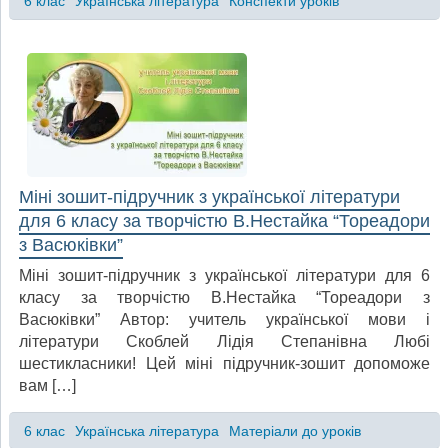
6 клас
Українська література
Конспекти уроків
Міні зошит-підручник з української літератури
для 6 класу за творчістю В.Нестайка “Тореадори
з Васюківки”
Міні зошит-підручник з української літератури для 6
класу за творчістю В.Нестайка “Тореадори з
Васюківки” Автор: учитель української мови і
літератури Скоблей Лідія Степанівна Любі
шестикласники! Цей міні підручник-зошит допоможе
вам […]
6 клас
Українська література
Матеріали до уроків