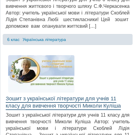
вивчення життєвого і творчого шляху С.Ф.Черкасенка
Автор: учитель української мови і літератури Скоблей
Лідія Степанівна Любі шестикласники! Цей зошит
допоможе вам опанувати життєвий […]
6 клас
Українська література
Зошит з української літератури для учнів 11
класу для вивчення творчості Миколи Куліша
Зошит з української літератури для учнів 11 класу для
вивчення творчості Миколи Куліша Автор: учитель
української мови і літератури Скоблей Лідія
Степанівна Зошит з української літератури для 11