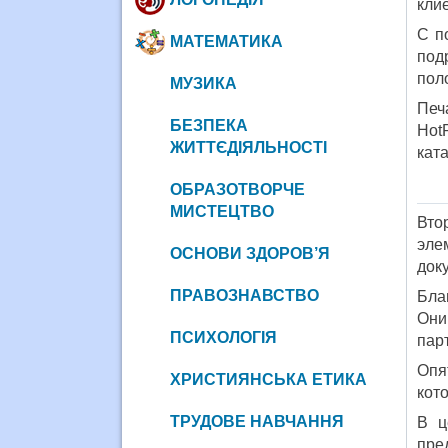
кли
С п
МАТЕМАТИКА
под
пол
МУЗИКА
Печ
БЕЗПЕКА
Hot
ЖИТТЄДІЯЛЬНОСТІ
кат
ОБРАЗОТВОРЧЕ
МИСТЕЦТВО
Вто
эле
ОСНОВИ ЗДОРОВ’Я
док
ПРАВОЗНАВСТВО
Бла
Они
ПСИХОЛОГІЯ
пар
Опя
ХРИСТИЯНСЬКА ЕТИКА
кот
ТРУДОВЕ НАВЧАННЯ
В ц
пре