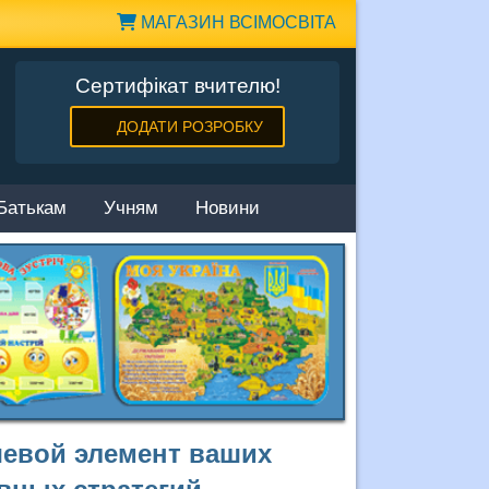
МАГАЗИН ВСІМОСВІТА
Сертифікат вчителю!
ДОДАТИ РОЗРОБКУ
Батькам
Учням
Новини
чевой элемент ваших