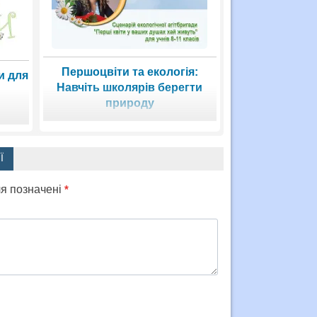
Першоцвіти та екологія:
и для
Навчіть школярів берегти
природу
Ї
ля позначені
*