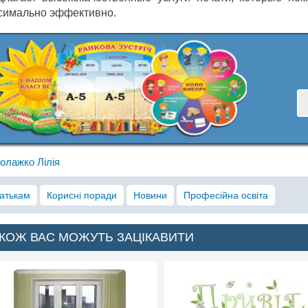
симально эффективно.
олажко Лілія
атькам
Корисні поради
Новини
Професійна освіта
КОЖ ВАС МОЖУТЬ ЗАЦІКАВИТИ