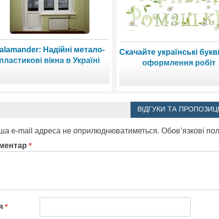
alamander: Надійні метало-
Скачайте українські букв
пластикові вікна в Україні
оформлення робіт
ВІДГУКИ ТА ПРОПОЗИЦІ
ша e-mail адреса не оприлюднюватиметься.
Обов’язкові по
ментар
*
'я
*