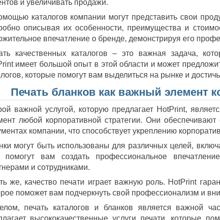
ентов и увеличивать продажи.
омощью каталогов компании могут представить свои проду
робно описывая их особенности, преимущества и стоимос
ожительное впечатление о бренде, демонстрируя его профе
ать качественных каталогов – это важная задача, кот
Print имеет большой опыт в этой области и может предложи
алогов, которые помогут вам выделиться на рынке и достичь
Печать бланков как важный элемент к
рой важной услугой, которую предлагает HotPrint, являет
мент любой корпоративной стратегии. Они обеспечивают 
ументах компании, что способствует укреплению корпорати
нки могут быть использованы для различных целей, включая
 помогут вам создать профессиональное впечатлени
тнерами и сотрудниками.
ть же, качество печати играет важную роль. HotPrint гара
орое поможет вам подчеркнуть свой профессионализм и вни
елом, печать каталогов и бланков является важной част
длагает высококачественные услуги печати, которые пом