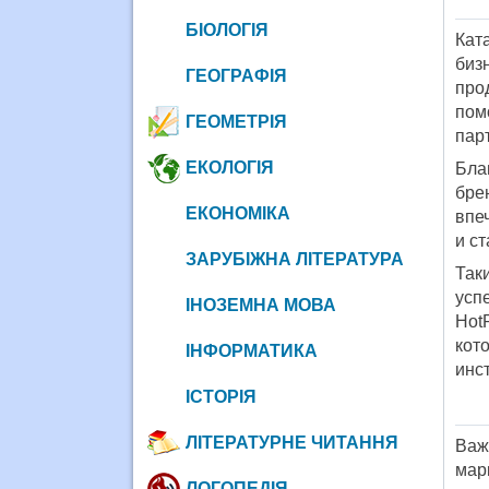
БІОЛОГІЯ
Кат
биз
ГЕОГРАФІЯ
про
пом
ГЕОМЕТРІЯ
пар
ЕКОЛОГІЯ
Бла
бре
ЕКОНОМІКА
впе
и с
ЗАРУБІЖНА ЛІТЕРАТУРА
Так
усп
ІНОЗЕМНА МОВА
Hot
кот
ІНФОРМАТИКА
инс
ІСТОРІЯ
ЛІТЕРАТУРНЕ ЧИТАННЯ
Важ
мар
ЛОГОПЕДІЯ