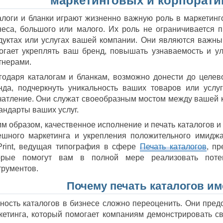
маркетинговых и корпорати
алоги и бланки играют жизненно важную роль в маркетинг
неса, большого или малого. Их роль не ограничивается
дуктах или услугах вашей компании. Они являются важны
огает укреплять ваш бренд, повышать узнаваемость и у
тнерами.
годаря каталогам и бланкам, возможно донести до целев
нда, подчеркнуть уникальность ваших товаров или услуг
чатление. Они служат своеобразным мостом между вашей к
тандарты ваших услуг.
им образом, качественное исполнение и печать каталогов и
ешного маркетинга и укрепления положительного имидж
Print, ведущая типография в сфере
Печать каталогов
, п
орые помогут вам в полной мере реализовать поте
трументов.
Почему печать каталогов им
ность каталогов в бизнесе сложно переоценить. Они пре
кетинга, который помогает компаниям демонстрировать св