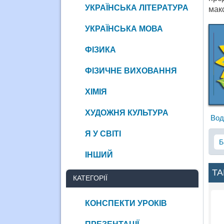
УКРАЇНСЬКА ЛІТЕРАТУРА
мак
УКРАЇНСЬКА МОВА
ФІЗИКА
ФІЗИЧНЕ ВИХОВАННЯ
ХІМІЯ
ХУДОЖНЯ КУЛЬТУРА
Вод
Я У СВІТІ
Б
ІНШИЙ
ТА
КАТЕГОРІЇ
КОНСПЕКТИ УРОКІВ