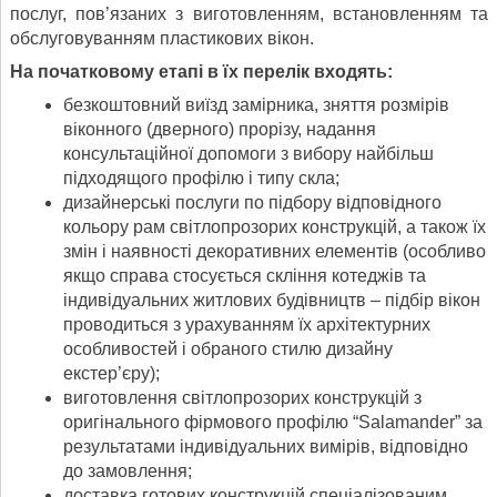
послуг, пов’язаних з виготовленням, встановленням та
обслуговуванням пластикових вікон.
На початковому етапі в їх перелік входять:
безкоштовний виїзд замірника, зняття розмірів
віконного (дверного) прорізу, надання
консультаційної допомоги з вибору найбільш
підходящого профілю і типу скла;
дизайнерські послуги по підбору відповідного
кольору рам світлопрозорих конструкцій, а також їх
змін і наявності декоративних елементів (особливо
якщо справа стосується скління котеджів та
індивідуальних житлових будівництв – підбір вікон
проводиться з урахуванням їх архітектурних
особливостей і обраного стилю дизайну
екстер’єру);
​виготовлення світлопрозорих конструкцій з
оригінального фірмового профілю “Salamander” за
результатами індивідуальних вимірів, відповідно
до замовлення;
доставка готових конструкцій спеціалізованим