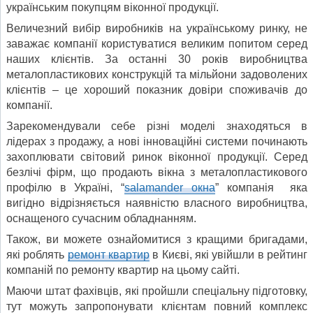
українським покупцям віконної продукції.
Величезний вибір виробників на українському ринку, не
заважає компанії користуватися великим попитом серед
наших клієнтів. За останні 30 років виробництва
металопластикових конструкцій та мільйони задоволених
клієнтів – це хороший показник довіри споживачів до
компанії.
Зарекомендували себе різні моделі знаходяться в
лідерах з продажу, а нові інноваційні системи починають
захоплювати світовий ринок віконної продукції. Серед
безлічі фірм, що продають вікна з металопластикового
профілю в Україні, “
salamander окна
” компанія яка
вигідно відрізняється наявністю власного виробництва,
оснащеного сучасним обладнанням.
Також, ви можете ознайомитися з кращими бригадами,
які роблять
ремонт квартир
в Києві, які увійшли в рейтинг
компаній по ремонту квартир на цьому сайті.
Маючи штат фахівців, які пройшли спеціальну підготовку,
тут можуть запропонувати клієнтам повний комплекс