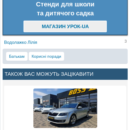
Стенди для школи
та дитячого садка
МАГАЗИН УРОК-UA
3
Водолажко Лілія
Батькам
Корисні поради
ТАКОЖ ВАС МОЖУТЬ ЗАЦІКАВИТИ