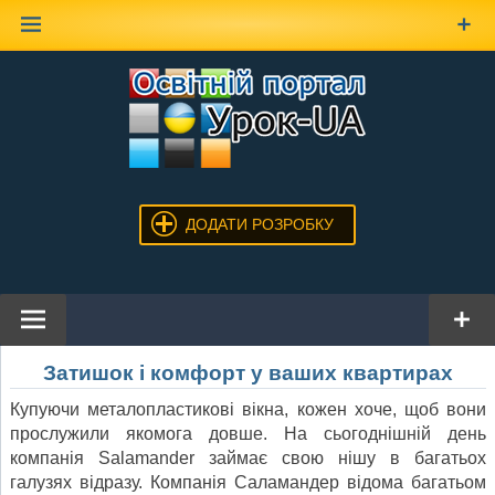
Наверх
ДОДАТИ РОЗРОБКУ
Затишок і комфорт у ваших квартирах
Купуючи металопластикові вікна, кожен хоче, щоб вони
прослужили якомога довше. На сьогоднішній день
компанія Salamander займає свою нішу в багатьох
галузях відразу. Компанія Саламандер відома багатьом