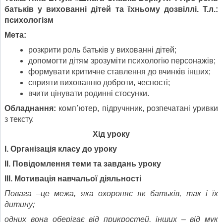
батьків у вихованні дітей та їхньому дозвіллі. Т.л.:
психологізм
Мета:
розкрити роль батьків у вихованні дітей;
допомогти дітям зрозуміти психологію персонажів;
формувати критичне ставлення до вчинків інших;
сприяти вихованню доброти, чесності;
вчити цінувати родинні стосунки.
Обладнання:
комп᾽ютер, підручнник, розпечатані уривки
з тексту.
Хід уроку
І. Організація класу до уроку
ІІ. Повідомлення теми та завдань уроку
ІІІ. Мотивація навчальої діяльності
Повага –це межа, яка охороняє як батьків, так і їх
дитину;
одних вона оберігає від прикростей, інших – від мук