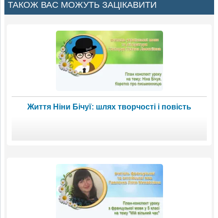
ТАКОЖ ВАС МОЖУТЬ ЗАЦІКАВИТИ
Життя Ніни Бічуї: шлях творчості і повість