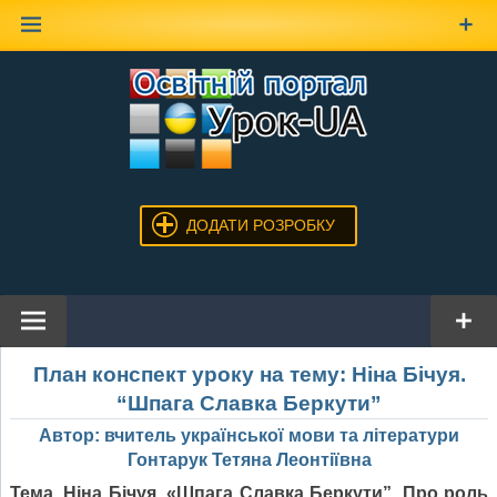
Наверх
ДОДАТИ РОЗРОБКУ
План конспект уроку на тему: Ніна Бічуя.
“Шпага Славка Беркути”
Автор: вчитель української мови та літератури
Гонтарук Тетяна Леонтіївна
Тема. Ніна Бічуя. «
Шпага Славка Беркути”. Про роль