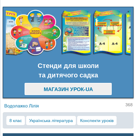
Стенди для школи
та дитячого садка
МАГАЗИН УРОК-UA
368
Водолажко Лілія
8 клас
Українська література
Конспекти уроків