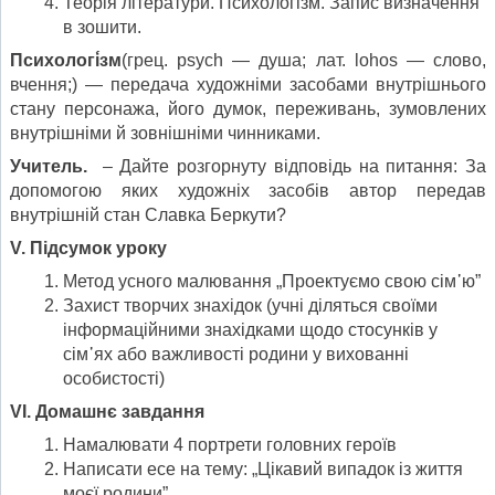
Теорія літератури. Психологізм. Запис визначення
в зошити.
Психологі́зм
(грец. psych — душа; лат. lohos — слово,
вчення;) — передача художніми засобами внутрішнього
стану персонажа, його думок, переживань, зумовлених
внутрішніми й зовнішніми чинниками.
Учитель.
– Дайте розгорнуту відповідь на питання: За
допомогою яких художніх засобів автор передав
внутрішній стан Славка Беркути?
V
.
Підсумок уроку
Метод усного малювання „Проектуємо свою сім᾽ю”
Захист творчих знахідок (учні діляться своїми
інформаційними знахідками щодо стосунків у
сім᾽ях або важливості родини у вихованні
особистості)
V
І
.
Домашнє завдання
Намалювати 4 портрети головних героїв
Написати есе на тему: „Цікавий випадок із життя
моєї родини”