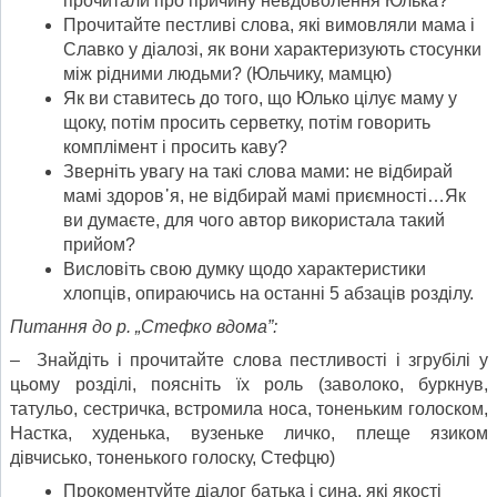
прочитали про причину невдоволення Юлька?
Прочитайте пестливі слова, які вимовляли мама і
Славко у діалозі, як вони характеризують стосунки
між рідними людьми? (Юльчику, мамцю)
Як ви ставитесь до того, що Юлько цілує маму у
щоку, потім просить серветку, потім говорить
комплімент і просить каву?
Зверніть увагу на такі слова мами: не відбирай
мамі здоров᾽я, не відбирай мамі приємності…Як
ви думаєте, для чого автор використала такий
прийом?
Висловіть свою думку щодо характеристики
хлопців, опираючись на останні 5 абзаців розділу.
Питання до р. „Стефко вдома”:
– Знайдіть і прочитайте слова пестливості і згрубілі у
цьому розділі, поясніть їх роль (заволоко, буркнув,
татульо, сестричка, встромила носа, тоненьким голоском,
Настка, худенька, вузеньке личко, плеще язиком
дівчисько, тоненького голоску, Стефцю)
Прокоментуйте діалог батька і сина, які якості