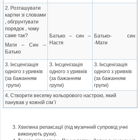
2. Розташувати
картки зі словами
, обгрунтувати
порядок , чому
саме так?
Батько – син –
Батько- син
Настя
-Мати
Мати – Син –
Батько
3. Інсценізація
3. Інсценізація
3. Інсценізація
одного з уривків
одного з уривків
одного з уривків
(за бажанням
(за бажанням
(за бажанням
групи)
групи)
групи)
4. Створити веселку кольорового настрою, який
панував у кожній сім᾽ї
Хвилина релаксації (під музичний супровід учні
виконують рухи).