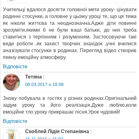
Учительці вдалося досягти головної мети уроку- цінувати
родинні стосунки, а головне у цьому уроці те, що ця тема
як ніколи життєва та неоднозначна.Адже діти повинні
зрозуміти,якими б не були ваші батьки, до них треба
ставитися з терпінням і розумінням. Застосовуючи такі
види роботи ,як захист творчих знахідок ,учні вчилися
аназізувати стосунки в родинах. Перегляд відео створив
певну емоційну атмосферу.
Відповіcти
Тетяна
:
08.03.2017 о 18:08
Знову побувала в гостях у різних родинах.Оригінальний
задум уроку та його реалізація.Дуже люблю,коли
емоційне тло уроку прикрашає пісня.Урок чудовий!
Відповіcти
Скоблей Лідія Степанівна
: