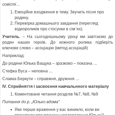
совісті…
Емоційне входження в тему. Звучить пісня про
родину.
Перевірка домашнього завдання (перегляд
відеороликів про стосунки в сім᾽ях).
Учитель.
– На сьогоднішньому уроці ми завітаємо до
родин наших героїв. До кожного ролика підберіть
ключове слово – асоціацію (метод асоціацій)
Наприклад:
До родини Юлька Ващука – зразково – показна …
Стефка Вуса – неповна …
Славка Беркути – справжня, дружння …
ІV. Сприйняття і засвоєння навчальнного матеріалу
Коментоване читання розділів №7, №8, №9
Питання до р. „Юлько вдома”
Яке перше враження у вас виникло, коли ви