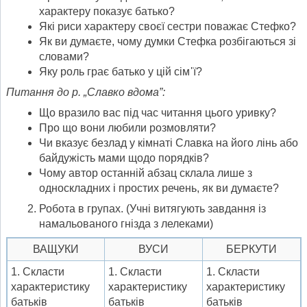
характеру показує батько?
Які риси характеру своєї сестри поважає Стефко?
Як ви думаєте, чому думки Стефка розбігаються зі
словами?
Яку роль грає батько у цій сім᾽ї?
Питання до р. „Славко вдома”:
Що вразило вас під час читання цього уривку?
Про що вони любили розмовляти?
Чи вказує безлад у кімнаті Славка на його лінь або
байдужість мами щодо порядків?
Чому автор останній абзац склала лише з
односкладних і простих речень, як ви думаєте?
Робота в групах. (Учні витягують завдання із
намальованого гнізда з лелеками)
ВАЩУКИ
ВУСИ
БЕРКУТИ
1. Скласти
1. Скласти
1. Скласти
характеристику
характеристику
характеристику
батьків
батьків
батьків