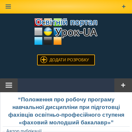
Наверх
ДОДАТИ РОЗРОБКУ
“Положення про робочу програму
навчальної дисципліни при підготовці
фахівців освітньо-професійного ступеня
«фаховий молодший бакалавр»”
Автор публікації