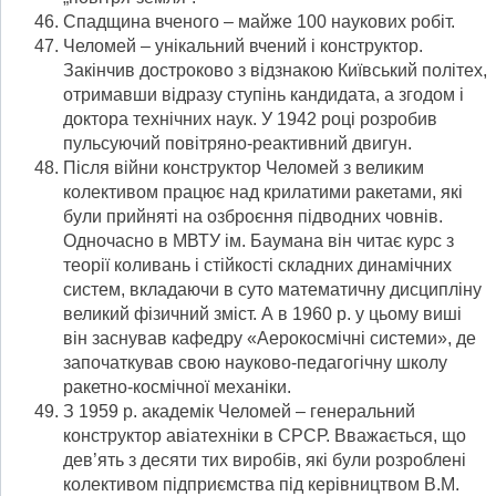
Спадщина вченого – майже 100 наукових робіт.
Челомей – унікальний вчений і конструктор.
Закінчив достроково з відзнакою Київський політех,
отримавши відразу ступінь кандидата, а згодом і
доктора технічних наук. У 1942 році розробив
пульсуючий повітряно-реактивний двигун.
Після війни конструктор Челомей з великим
колективом працює над крилатими ракетами, які
були прийняті на озброєння підводних човнів.
Одночасно в МВТУ ім. Баумана він читає курс з
теорії коливань і стійкості складних динамічних
систем, вкладаючи в суто математичну дисципліну
великий фізичний зміст. А в 1960 р. у цьому виші
він заснував кафедру «Аерокосмічні системи», де
започаткував свою науково-педагогічну школу
ракетно-космічної механіки.
З 1959 р. академік Челомей – генеральний
конструктор авіатехніки в СРСР. Вважається, що
дев’ять з десяти тих виробів, які були розроблені
колективом підприємства під керівництвом В.М.