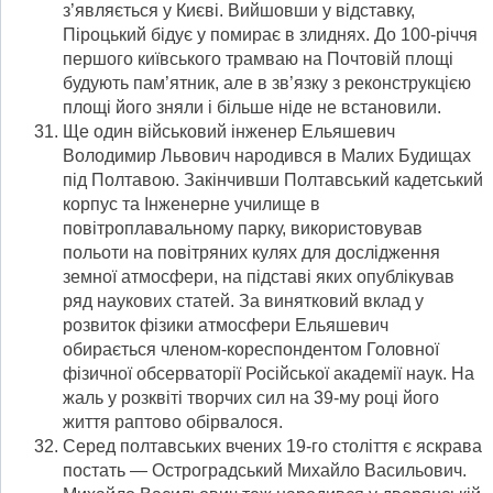
з’являється у Києві. Вийшовши у відставку,
Піроцький бідує у помирає в злиднях. До 100-річчя
першого київського трамваю на Почтовій площі
будують пам’ятник, але в зв’язку з реконструкцією
площі його зняли і більше ніде не встановили.
Ще один військовий інженер Ельяшевич
Володимир Львович народився в Малих Будищах
під Полтавою. Закінчивши Полтавський кадетський
корпус та Інженерне училище в
повітроплавальному парку, використовував
польоти на повітряних кулях для дослідження
земної атмосфери, на підставі яких опублікував
ряд наукових статей. За винятковий вклад у
розвиток фізики атмосфери Ельяшевич
обирається членом-кореспондентом Головної
фізичної обсерваторії Російської академії наук. На
жаль у розквіті творчих сил на 39-му році його
життя раптово обірвалося.
Серед полтавських вчених 19-го століття є яскрава
постать — Остроградський Михайло Васильович.