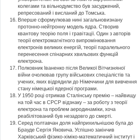
колегами та вільнодумство був засуджений,
репресований і висланий до Томська.
Вперше сформулював нині загальновизнану
протонно-нейтронну модель ядра. Створив
квантову теорію поля і гравітації. Один з авторів
теорії електромагнітного випромінювання
електронів великих енергій, теорії паралельного
перенесення спінарних хвильових функцій
електрона.
Полковник Іваненко після Великої Вітчизняної
війни очолював групу військових спеціалістів та
учених, яких відрядили до Німеччини для вивчення
стану німецької ядерної програми.
У 1950 році отримав Сталінську премію – найвищу
на той час в СРСР відзнаку – за роботу з теорії
електрона та проблем аеродинаміки, хоча
реабілітований був незадовго до смерті.
Серед полтавчан доля найприхильнішою була до
Брауде Сергія Яковича. Успішно закінчив
Харківський фізико-хіміко-математичний інститут і