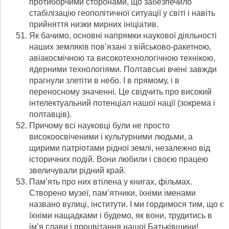
протиборчими сторонами, що забезпечило
стабілізацію геополітичної ситуації у світі і навіть
прийняття низки мирних ініціатив.
Як бачимо, основні напрямки наукової діяльності
наших земляків пов’язані з військово-ракетною,
авіакосмічною та високотехнологічною технікою,
ядерними технологіями. Полтавські вчені завжди
прагнули злетіти в небо. І в прямому, і в
переносному значенні. Це свідчить про високий
інтелектуальний потенціал нашої нації (зокрема і
полтавців).
Причому всі науковці були не просто
високоосвіченими і культурними людьми, а
щирими патріотами рідної землі, незалежно від
історичних подій. Вони любили і своєю працею
звеличували рідний край.
Пам’ять про них втілена у книгах, фільмах.
Створено музеї, пам’ятники, їхніми іменами
названо вулиці, інститути. І ми гордимося тим, що є
їхніми нащадками і будемо, як вони, трудитись в
ім’я слави і процвітання нашої Батьківщини!