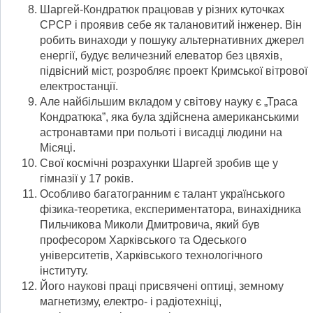
Шаргей-Кондратюк працював у різних куточках
СРСР і проявив себе як талановитий інженер. Він
робить винаходи у пошуку альтернативних джерел
енергії, будує величезний елеватор без цвяхів,
підвісний міст, розробляє проект Кримської вітрової
електростанції.
Але найбільшим вкладом у світову науку є „Траса
Кондратюка”, яка була здійснена американськими
астронавтами при польоті і висадці людини на
Місяці.
Свої космічні розрахунки Шаргей зробив ще у
гімназії у 17 років.
Особливо багатогранним є талант українського
фізика-теоретика, експериментатора, винахідника
Пильчикова Миколи Дмитровича, який був
професором Харківського та Одеського
університетів, Харківського технологічного
інституту.
Його наукові праці присвячені оптиці, земному
магнетизму, електро- і радіотехніці,