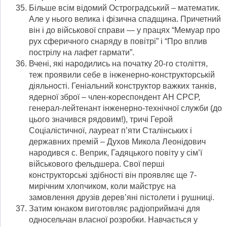
Більше всім відомий Остроградський – математик.
Але у нього велика і фізична спадщина. Причетний
він і до військової справи — у працях “Мемуар про
рух сферичного снаряду в повітрі” і “Про вплив
пострілу на лафет гармати”.
Вчені, які народились на початку 20-го століття,
теж проявили себе в інженерно-конструкторській
діяльності. Геніальний конструктор важких танків,
ядерної зброї – член-кореспондент АН СРСР,
генерал-лейтенант інженерно-технічної служби (до
цього значився рядовим!), тричі Герой
Соціалістичної, лауреат п’яти Сталінських і
державних премій – Духов Микола Леонідович
народився с. Веприк, Гадяцького повіту у сім’ї
військового фельдшера. Свої перші
конструкторські здібності він проявляє ще 7-
мирічним хлопчиком, коли майструє на
замовлення друзів дерев’яні пістолети і рушниці.
Затим юнаком виготовляє радіоприймачі для
односельчан власної розробки. Навчається у