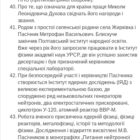
Про те, що означала для країни праця Миколи
Леонідовича Духова свідчать його нагороди і
звання.
Родом з простої селянської родини села Жирківка і
Пасічник Митрофан Васильович. Блискуче
закінчив Полтавський інститут народної освіти.
Вже через рік його запросили працювати в Інститут
фізики академії наук УРСР, де він успішно захистив
дисертацію і був призначений керівником
спеціальної лабораторії.
При безпосередній участі і керівництві Пасічника
створюється Інститут ядерних досліджень (ІЯД) з
великою експериментальною базою, де
споруджено ряд низьковольтних генераторів
нейтронів, два електростатичних прискорювачі,
циклотрон У-120, атомний реактор ВВР-М.
Робота вченого присвячена ядерній фізиці, фізиці
реакторів, металофізиці, історії та методології
фізики. Дослідження і відкриття висвітлені М.В.
Пасічником в монографіях „Питання нейтронної