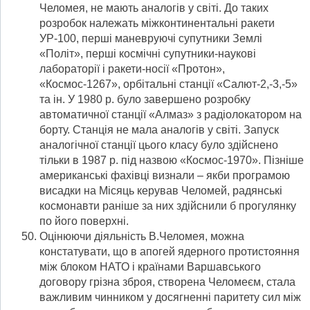
Челомея, не мають аналогів у світі. До таких
розробок належать міжконтинентальні ракети
УР-100, перші маневруючі супутники Землі
«Політ», перші космічні супутники-наукові
лабораторії і ракети-носії «Протон»,
«Космос-1267», орбітальні станції «Салют-2,-3,-5»
та ін. У 1980 р. було завершено розробку
автоматичної станції «Алмаз» з радіолокатором на
борту. Станція не мала аналогів у світі. Запуск
аналогічної станції цього класу було здійснено
тільки в 1987 р. під назвою «Космос-1970». Пізніше
американські фахівці визнали – якби програмою
висадки на Місяць керував Челомей, радянські
космонавти раніше за них здійснили б прогулянку
по його поверхні.
Оцінюючи діяльність В.Челомея, можна
констатувати, що в апогей ядерного протистояння
між блоком НАТО і країнами Варшавського
договору грізна зброя, створена Челомеєм, стала
важливим чинником у досягненні паритету сил між