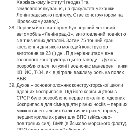
Харківському інституті геодезії та
землевпорядкування, на факультеті механіки
Ленінградського політеху. Стає конструктором на
Кіровському заводі.
Першим його витвором був перший легковий
автомобіль «Ленінград-1», виготовлений повністю
з вітчизняних деталей. Затим 75-тонний кран,
креслення для якого молодий конструктор
виготовив за 23 (!) дні. Під керівництвом вже
головного конструктора цього заводу – Духова
розробляються потужні і водночас маневрені танки
КВ, ЙС, Т-34, які відіграли важливу роль на полях
ВВВ.
Духов – основоположник конструкторської школи
ядерних боєприпасів. Під його керівництвом в
СРСР було розроблено перше покоління ядерних
боєприпасів для сімнадцяти різних носіїв – перших
міжконтинентальних балістичних ракет, торпед,
перших крилатих ракет для ВПС (військово-
повітряних сил), ВМФ (військово-морського флоту),
ППО (протиповітряної оборони).