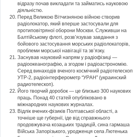
відразу почав викладати та займатись науковою
діяльністю.
Перед Великою Вітчизняною війною створив
радіолокатор, який вперше застосували для
протиповітряної оборони Москви. Служивши на
Балтійському флоті, розв’язував завдання з
бойового застосування морських радіолокаторів,
проблеми морської навігації та зв’язку.
Заснував науковий напрям у радіофізиці —
радіоокеанографію, а згодом і радіоастрономію.
Серед винаходів вченого космічний радіотелескоп
УТР-2, радіоінтерферометр “УРАН” (украинский
радиотелескоп).
Його творчий доробок — це близько 300 наукових
праць. Понад 40 статей опубліковано в
міжнародних наукових журналах.
Відлік вчених-фізиків Полтавської області, а
точніше ще губернії, іде від справжнього
продовжувача козацьких традицій, сина гармаша
Війська Запорізького, уродженця села Лютенька