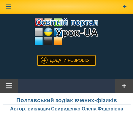
Наверх
ДОДАТИ РОЗРОБКУ
Полтавський зодіак вчених-фізиків
Автор: викладач Свириденко Олена Федорівна