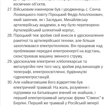
космічних об’єктів.
Військовим інженером був і уродженець с. Сенча
Лохвицького повіту Піроцький Федір Аполлонович,
який закінчив, як і Засядько, Михайлівську
артилерійську академію, в яку було перетворено
Артилерійський шляхетний корпус.
Піроцький теж зробив свій внесок в удосконалення
ракетної та артилерійської техніки, але більше
захоплювався електротехнікою. Він працював над
проблемами передачі електроенергії на відстань,
сконструював машину змінного струму,
удосконалив електричні хлібопекарські та
металургійні печі того часу, зробив ряд винаходів у
телеграфі, електроосвітленні, будівництві
гідроелектростанцій.
Але найвагомішим його відкриттям був
електричний трамвай. На жаль, розуміння і
підтримки на батьківщині вчений не знайшов, і
перший електротрамвай запускає фірма “Сіменс” в
Берліні. Перший же трамвай у Російській імперії