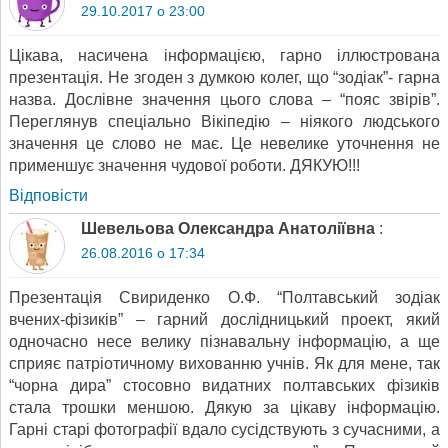
29.10.2017 о 23:00
Цікава, насичена інформацією, гарно іллюстрована
презентація. Не згоден з думкою колег, що “зодіак”- гарна
назва. Дослівне значення цього слова – “пояс звірів”.
Переглянув спеціально Вікіпедію – ніякого людського
значення це слово не має. Це невелике уточнення не
применшує значення чудової роботи. ДЯКУЮ!!!
Відповіcти
Шевельова Олександра Анатоліївна
:
26.08.2016 о 17:34
Презентація Свириденко О.Ф. “Полтавський зодіак
вчених-фізиків” – гарний дослідницький проект, який
одночасно несе велику пізнавальну інформацію, а ще
сприяє патріотичному вихованню учнів. Як для мене, так
“чорна дира” стосовно видатних полтавських фізиків
стала трошки меншою. Дякую за цікаву інформацію.
Гарні старі фотографії вдало сусідствують з сучасними, а