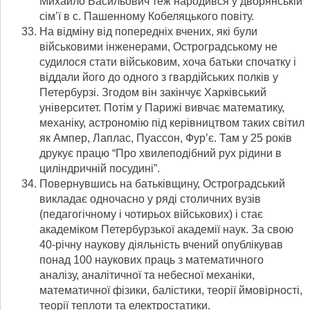
Михайло Васильович теж народився у дворянській
сім’ї в с. Пашенному Кобеляцького повіту.
На відміну від попередніх вчених, які були
військовими інженерами, Остроградському не
судилося стати військовим, хоча батьки спочатку і
віддали його до одного з гвардійських полків у
Петербурзі. Згодом він закінчує Харківський
університет. Потім у Парижі вивчає математику,
механіку, астрономію під керівництвом таких світил
як Ампер, Лаплас, Пуассон, Фур’є. Там у 25 років
друкує працю “Про хвилеподібний рух рідини в
циліндричній посудині”.
Повернувшись на батьківщину, Остроградський
викладає одночасно у ряді столичних вузів
(педагогічному і чотирьох військових) і стає
академіком Петербурзької академії наук. За свою
40-річну наукову діяльність вчений опублікував
понад 100 наукових праць з математичного
аналізу, аналітичної та небесної механіки,
математичної фізики, балістики, теорії ймовірності,
теорії теплоти та електростатики.