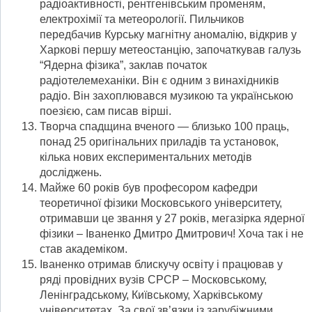
радіоактивності, рентгенівським променям,
електрохімії та метеорології. Пильчиков
передбачив Курську магнітну аномалію, відкрив у
Харкові першу метеостанцію, започаткував галузь
“Ядерна фізика”, заклав початок
радіотелемеханіки. Він є одним з винахідників
радіо. Він захоплювався музикою та українською
поезією, сам писав вірші.
Творча спадщина вченого — близько 100 праць,
понад 25 оригінальних приладів та установок,
кілька нових експериментальних методів
досліджень.
Майже 60 років був професором кафедри
теоретичної фізики Московського університету,
отримавши це звання у 27 років, мегазірка ядерної
фізики – Іваненко Дмитро Дмитрович! Хоча так і не
став академіком.
Іваненко отримав блискучу освіту і працював у
ряді провідних вузів СРСР – Московському,
Ленінградському, Київському, Харківському
університетах. За свої зв’язки із зарубіжними