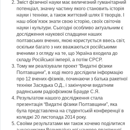
Зміст фізичної науки має величезний гуманітарний
потенціал, значну частину якого становить історія
науки і техніки, а також життєвий шлях її творців. І
наш обов’язок знати свою історію, своїх світочів
науки і культури. Сьогодні особливо актуальним є
дослідження наукової спадщини наших
полтавських вчених, якою користується ввесь світ,
оскільки багато з них вважаються російськими
вченими з огляду на те, що Україна входила до
складу Російської імперії, а потім СРСР.
Тому ми реалізували проект “Видатні фізики
Полтавщини”, в ході якого дослідили інформацію
про 12 вчених-фізиків, починаючи з батька ракетної
техніки Засядька О.Д., і закінчуючи видатним
радянським радіофізиком Брауде С.Я.
Результатом нашого дослідження стала
презентація “Видатні фізики Полтавщини”, яка
була представлена на студентській конференції в
коледжі 20 листопада 2014 року.
Своїми результатами ми також хочемо поділитися
з учасниками Всеукраїнської науково-практичної