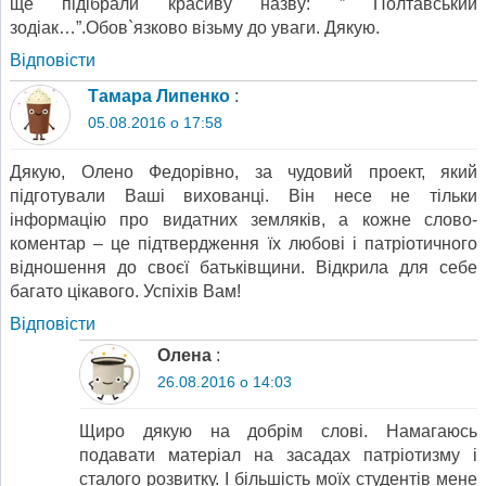
ще підібрали красиву назву: ” Полтавський
зодіак…”.Обов`язково візьму до уваги. Дякую.
Відповіcти
Тамара Липенко
:
05.08.2016 о 17:58
Дякую, Олено Федорівно, за чудовий проект, який
підготували Ваші вихованці. Він несе не тільки
інформацію про видатних земляків, а кожне слово-
коментар – це підтвердження їх любові і патріотичного
відношення до своєї батьківщини. Відкрила для себе
багато цікавого. Успіхів Вам!
Відповіcти
Олена
:
26.08.2016 о 14:03
Щиро дякую на добрім слові. Намагаюсь
подавати матеріал на засадах патріотизму і
сталого розвитку. І більшість моїх студентів мене