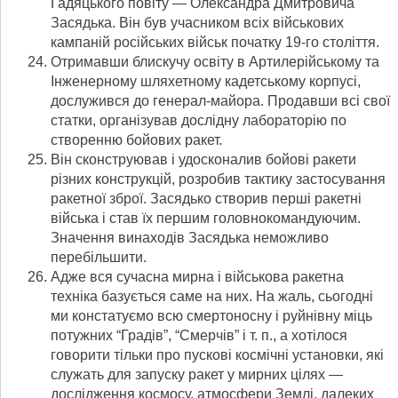
Гадяцького повіту — Олександра Дмитровича
Засядька. Він був учасником всіх військових
кампаній російських військ початку 19-го століття.
Отримавши блискучу освіту в Артилерійському та
Інженерному шляхетному кадетському корпусі,
дослужився до генерал-майора. Продавши всі свої
статки, організував дослідну лабораторію по
створенню бойових ракет.
Він сконструював і удосконалив бойові ракети
різних конструкцій, розробив тактику застосування
ракетної зброї. Засядько створив перші ракетні
війська і став їх першим головнокомандуючим.
Значення винаходів Засядька неможливо
перебільшити.
Адже вся сучасна мирна і військова ракетна
техніка базується саме на них. На жаль, сьогодні
ми констатуємо всю смертоносну і руйнівну міць
потужних “Градів”, “Смерчів” і т. п., а хотілося
говорити тільки про пускові космічні установки, які
служать для запуску ракет у мирних цілях —
дослідження космосу, атмосфери Землі, далеких