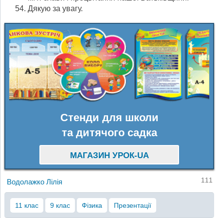
Дякую за увагу.
Стенди для школи
та дитячого садка
МАГАЗИН УРОК-UA
111
Водолажко Лілія
11 клас
9 клас
Фізика
Презентації