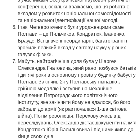
конференції, оскільки вважаємо, що ця робота є
вкладом у розвиток національної самосвідомості
та національної ідентифікації нашої молоді.
І так. Четверо вчених були уродженцями саме
Полтави – це Пильчиков, Кондратюк, Іваненко,
Брауде. Всі ці вчені неординарні, багатогранні і
зробили великий вклад у світову науку у різних
галузях фізики.
Мабуть, найтрагічніша доля була у Шаргея
Олександра Гнатовича, який рано позбувся батьків
і дитячі роки в основному провів у будинку бабусі у
Полтаві. Закінчив 2-гу Полтавську гімназію зі
срібною медаллю і вступив на механічне
відділення Петроградського політехнічного
інституту, яке закінчити йому не вдалося, бо його
забрали до армії (як раз почалася 1-ша світова
війна). Потім революція. Переховуючись від
переслідувань, Олександр дістає документи на ім’я
Кондратюка Юрія Васильовича і під ними живе до
кінця своїх днів.