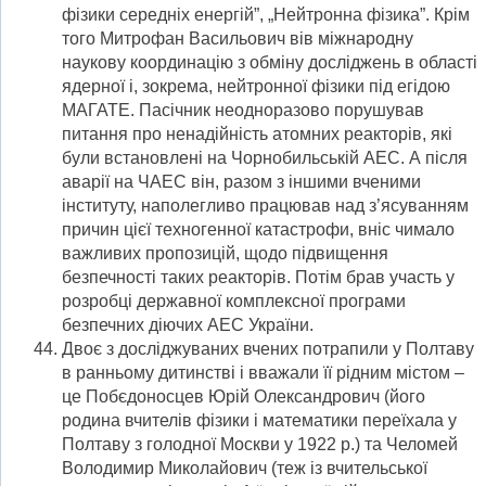
фізики середніх енергій”, „Нейтронна фізика”. Крім
того Митрофан Васильович вів міжнародну
наукову координацію з обміну досліджень в області
ядерної і, зокрема, нейтронної фізики під егідою
МАГАТЕ. Пасічник неодноразово порушував
питання про ненадійність атомних реакторів, які
були встановлені на Чорнобильській АЕС. А після
аварії на ЧАЕС він, разом з іншими вченими
інституту, наполегливо працював над з’ясуванням
причин цієї техногенної катастрофи, вніс чимало
важливих пропозицій, щодо підвищення
безпечності таких реакторів. Потім брав участь у
розробці державної комплексної програми
безпечних діючих АЕС України.
Двоє з досліджуваних вчених потрапили у Полтаву
в ранньому дитинстві і вважали її рідним містом –
це Побєдоносцев Юрій Олександрович (його
родина вчителів фізики і математики переїхала у
Полтаву з голодної Москви у 1922 р.) та Челомей
Володимир Миколайович (теж із вчительської