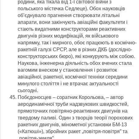
родини, яка тікала від 1-ї світової війни з
польського містечка Седлеце). Обох науковців
об’єднувало прагнення створювати літальні
апарати, вони закінчують авіаційні факультети і
стають видатними конструкторами реактивних
двигунів різних модифікацій, як військового
напрямку, так і мирного, обоє працюють в космічно-
ракетній галузі СРСР, але в різних ДКБ (дослідно-
конструкторських бюро), які конкурують між собою.
Наукова, інженерна діяльність обох вчених стала
вагомим внеском у становлення і розвиток
авіаційної, ракетної, космічної техніки середини
минулого століття і не втрачає актуальності
сьогодні.
Побєдоносцев – соратник Корольова, – автор
аеродинамічної труби надзвукових швидкостей,
прямоточних повітряно-реактивних двигунів на
твердому паливі. Один з творців теорії порохових
ракетних двигунів, мінометної установки БМ-13
(«Катюші»), збройних ракет „повітря-повітря” та
„повітря-земля”.