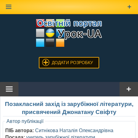
Наверх
ДОДАТИ РОЗРОБКУ
Позакласний захід із зарубіжної літератури,
присвячений Джонатану Свіфту
Автор публікації
ПІБ автора:
Ситнікова Наталія Олександрівна
Посада:
учитель зарубіжної літератури