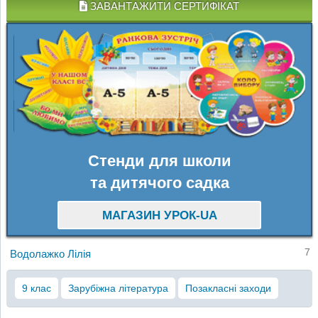
ЗАВАНТАЖИТИ СЕРТИФІКАТ
Стенди для школи
та дитячого садка
МАГАЗИН УРОК-UA
7
Водолажко Лілія
9 клас
Зарубіжна література
Позакласні заходи