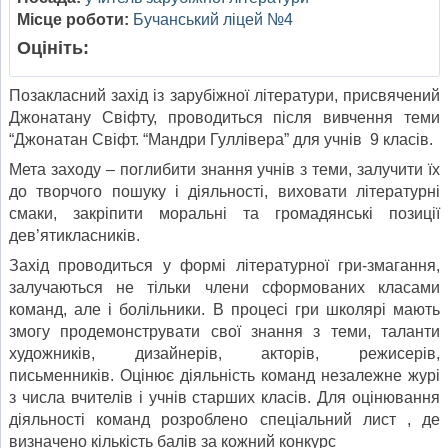
Місце роботи:
Бучанський ліцей №4
Оцініть:
Позакласний захід із зарубіжної літератури, присвячений
Джонатану Свіфту, проводиться після вивчення теми
“Джонатан Свіфт. “Мандри Гуллівера” для учнів 9 класів.
Мета заходу – поглибити знання учнів з теми, залучити їх
до творчого пошуку і діяльності, виховати літературні
смаки, закріпити моральні та громадянські позиції
дев’ятикласників.
Захід проводиться у формі літературної гри-змагання,
залучаються не тільки члени сформованих класами
команд, але і болільники. В процесі гри школярі мають
змогу продемонструвати свої знання з теми, таланти
художників, дизайнерів, акторів, режисерів,
письменників. Оцінює діяльність команд незалежне журі
з числа вчителів і учнів старших класів. Для оцінювання
діяльності команд розроблено спеціальний лист , де
визначено кількість балів за кожний конкурс