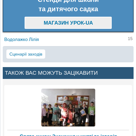
та дитячого садка
МАГАЗИН УРОК-UA
15
Водолажко Лілія
Сценарії заходів
ТАКОЖ ВАС МОЖУТЬ ЗАЦІКАВИТИ