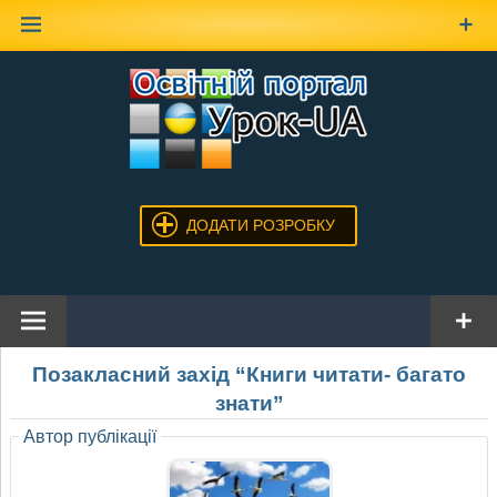
Наверх
ДОДАТИ РОЗРОБКУ
Позакласний захід “Книги читати- багато
знати”
Автор публікації