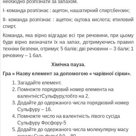
необхідно розпізнати за запахом.
І- команда розпізнає : ацетон, нашатирний спирт,бензин;
ІІ- команда розпізнає : ацетон; оцтова кислота; етиловий
спирт.
Команда, яка вірно відгадає всі три речовини, при цьому
буде вірно визначати їх на запах, дотримуючись правил
техніки безпеки, отримує 5 балів; дві речовини – 3 бали; 1
речовину – 1 бал.
Хімічна пауза.
Гра « Назву елемент за допомогою « чарівної сірки».
Загадайте елемент.
Помножте порядковий номер елемента на
валентністСульфуру,тобто на 2.
Додайте до одержаного числа порядковий номер
Сульфуру – 16.
Помножте число на валентність лівого сусіда
Сульфуру Фосфору-5
Додайте до одержаного числа молекулярну масу