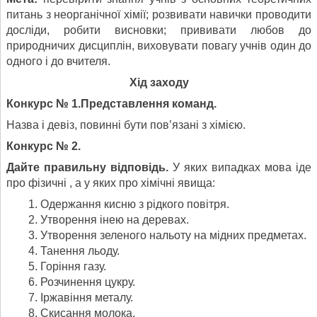
питань з неорганічної хімії; розвивати навички проводити
досліди, робити висновки; прививати любов до
природничих дисциплін, виховувати повагу учнів один до
одного і до вчителя.
Хід заходу
Конкурс № 1.Представлення команд.
Назва і девіз, повинні бути пов’язані з хімією.
Конкурс № 2.
Дайте правильну відповідь.
У яких випадках мова іде
про фізичні , а у яких про хімічні явища:
Одержання кисню з рідкого повітря.
Утворення інею на деревах.
Утворення зеленого нальоту на мідних предметах.
Танення льоду.
Горіння газу.
Розчинення цукру.
Іржавіння металу.
Скисання молока.