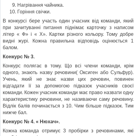
Нагрівання чайника.
Горіння свічки.
В конкурсі бере участь один учасник від команди, який
при зачитуванні питання піднімає карточку з написом
літер « Ф» і « Х». Картки різного кольору. Тому добре
видні журі. Кожна правильна відповідь оцінюється 1
балом.
Конкурс № 3.
Конкурс полягає в тому. Що всі члени команди, крім
одного, знають назву речовини( Оксиген або Сульфур).
Учень, який не знає назви цих речовин, повинен
відгадати її за допомогою підказок учасників своєї
команди. Кожен учасник команди має право назвати одну
характеристику речовини, не називаючи саму речовину.
Відлік балів починається з 10. Чим більше підказок. Тим
нижче бал.
Конкурс № 4. « Нюхач».
Кожна команда отримує 3 пробірки з речовинами, які