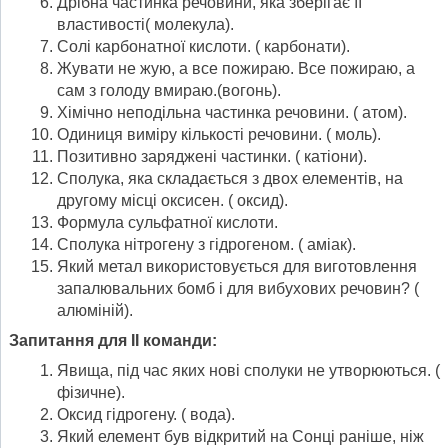
Дрібна частинка речовини, яка зберігає її
властивості( молекула).
Солі карбонатної кислоти. ( карбонати).
Жувати не жую, а все пожираю. Все пожираю, а
сам з голоду вмираю.(вогонь).
Хімічно неподільна частинка речовини. ( атом).
Одиниця виміру кількості речовини. ( моль).
Позитивно заряджені частинки. ( катіони).
Сполука, яка складається з двох елементів, на
другому місці оксисен. ( оксид).
Формула сульфатної кислоти.
Сполука нітрогену з гідрогеном. ( аміак).
Який метал використовується для виготовлення
запалювальних бомб і для вибухових речовин? (
алюміній).
Запитання для ІІ команди:
Явища, під час яких нові сполуки не утворюються. (
фізичне).
Оксид гідрогену. ( вода).
Який елемент був відкритий на Сонці раніше, ніж