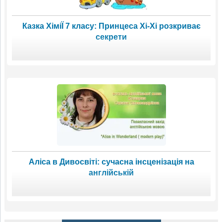
Казка ХіміЇ 7 класу: Принцеса Хі-Хі розкриває
секрети
Аліса в Дивосвіті: сучасна інсценізація на
англійській