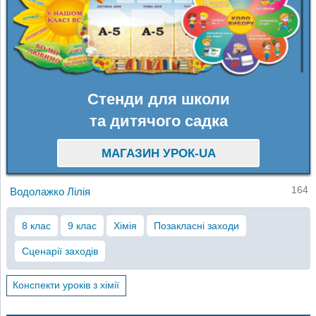
Стенди для школи
та дитячого садка
МАГАЗИН УРОК-UA
164
Водолажко Лілія
8 клас
9 клас
Хімія
Позакласні заходи
Сценарії заходів
Конспекти уроків з хімії