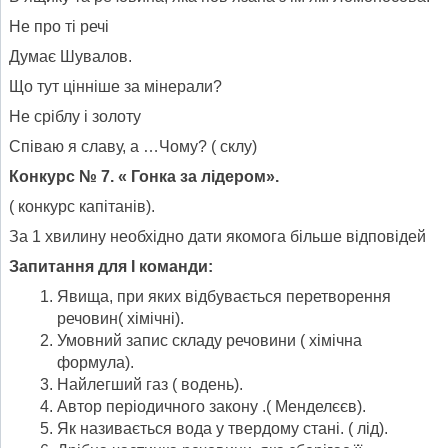
Не про ті речі
Думає Шувалов.
Що тут цінніше за мінерали?
Не сріблу і золоту
Співаю я славу, а …Чому? ( склу)
Конкурс № 7. « Гонка за лідером».
( конкурс капітанів).
За 1 хвилину необхідно дати якомога більше відповідей
Запитання для І команди:
Явища, при яких відбувається перетворення
речовин( хімічні).
Умовний запис складу речовини ( хімічна
формула).
Найлегший газ ( водень).
Автор періодичного закону .( Менделєєв).
Як називається вода у твердому стані. ( лід).