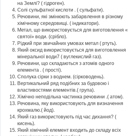
на Землі? ( гідроген).
Солі сульфатної кислоти . ( сульфати).
Речовини, які змінюють забарвлення в різному
хімічному середовищі. ( індикатори).
Метал, що використовується для виготовлення «
святої» води. (срібло).
Рідкий при звичайних умовах метал ( ртуть).
Який оксид використовується для виготовлення
мінеральної води7 ( вуглекислий газ).
Речовини, що складаються з атомів одного
елемента . ( прості).
Сполука сірки з воднем. (сірководень).
Вертикальний ряд подібних за будовою і
властивостями елементів.( група).
Хімічно неподільна частинка речовини .( атом).
Речовина, яку використовують для визначення
крохмалю.( йод).
Який газ використовують під час дихання? (
кисень).
Який хімічний елемент входить до складу всіх