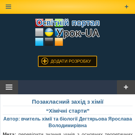
Наверх
ДОДАТИ РОЗРОБКУ
Позакласний захід з хімії
“Хімічні старти”
Автор: вчитель хімії та біології Дегтярьова Ярослава
Володимирівна
Мета:
перевірити знання учнів з основних теоретичних