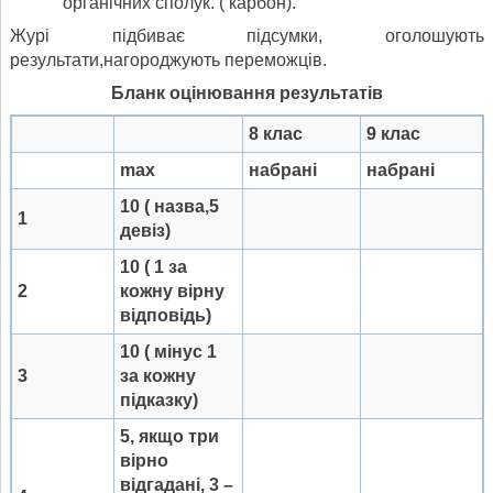
органічних сполук. ( карбон).
Журі підбиває підсумки, оголошують
результати,нагороджують переможців.
Бланк оцінювання результатів
8 клас
9 клас
max
набрані
набрані
10 ( назва,5
1
девіз)
10 ( 1 за
2
кожну вірну
відповідь)
10 ( мінус 1
3
за кожну
підказку)
5, якщо три
вірно
відгадані, 3 –