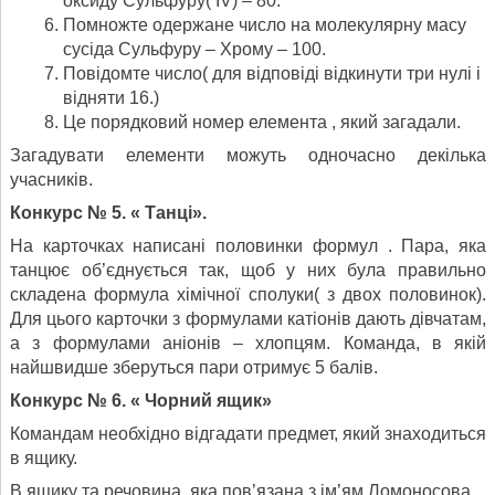
оксиду Сульфуру( ІV) – 80.
Помножте одержане число на молекулярну масу
сусіда Сульфуру – Хрому – 100.
Повідомте число( для відповіді відкинути три нулі і
відняти 16.)
Це порядковий номер елемента , який загадали.
Загадувати елементи можуть одночасно декілька
учасників.
Конкурс № 5. « Танці».
На карточках написані половинки формул . Пара, яка
танцює об’єднується так, щоб у них була правильно
складена формула хімічної сполуки( з двох половинок).
Для цього карточки з формулами катіонів дають дівчатам,
а з формулами аніонів – хлопцям. Команда, в якій
найшвидше зберуться пари отримує 5 балів.
Конкурс № 6. « Чорний ящик»
Командам необхідно відгадати предмет, який знаходиться
в ящику.
В ящику та речовина, яка пов’язана з ім’ям Ломоносова.