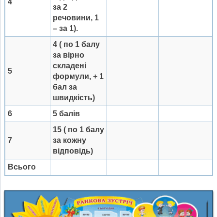
4
за 2
речовини, 1
– за 1).
4 ( по 1 балу
за вірно
складені
5
формули, + 1
бал за
швидкість)
6
5 балів
15 ( по 1 балу
7
за кожну
відповідь)
Всього