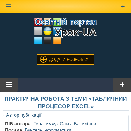
Наверх
ДОДАТИ РОЗРОБКУ
ПРАКТИЧНА РОБОТА З ТЕМИ «ТАБЛИЧНИЙ
ПРОЦЕСОР EXCEL»
Автор публікації
ПІБ автора:
Герасимчук Ольга Василівна
Посада:
Вчитель інформатики