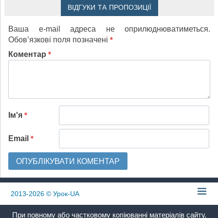
ВІДГУКИ ТА ПРОПОЗИЦІЇ
Ваша e-mail адреса не оприлюднюватиметься.
Обов’язкові поля позначені
*
Коментар
*
Ім'я
*
Email
*
2013-2026
© Урок-UA
При повному або частковому копіюванні матеріалів сайту,