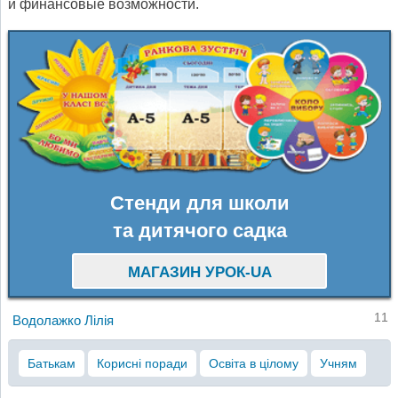
и финансовые возможности.
Стенди для школи
та дитячого садка
МАГАЗИН УРОК-UA
11
Водолажко Лілія
Батькам
Корисні поради
Освіта в цілому
Учням