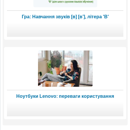
Гра: Навчання звуків [в] [в’], літера 'В'
Ноутбуки Lenovo: переваги користування