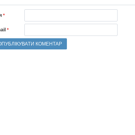
'я
*
ail
*