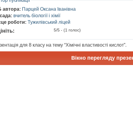
тор публікації
Б автора:
Парцей Оксана Іванівна
сада:
вчитель біології і хімії
сце роботи:
Тужилівський ліцей
5/5 - (1 голос)
ініть:
ентація для 8 класу на тему “Хімічні властивості кислот”.
Вікно перегляду презен