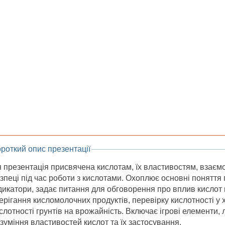
роткий опис презентації
 презентація присвячена кислотам, їх властивостям, взаємо
зпеці під час роботи з кислотами. Охоплює основні поняття п
дикатори, задає питання для обговорення про вплив кислот
ерігання кисломолочних продуктів, перевірку кислотності у
слотності грунтів на врожайність. Включає ігрові елементи,
зуміння властивостей кислот та їх застосування.