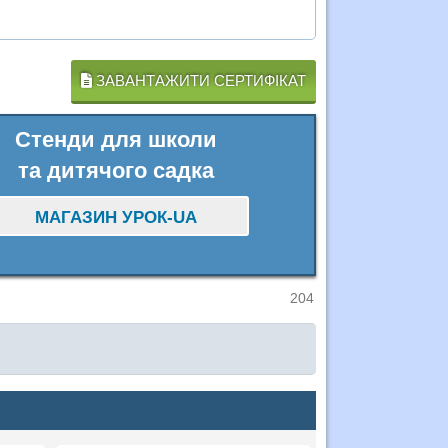
ЗАВАНТАЖИТИ СЕРТИФІКАТ
Стенди для школи
та дитячого садка
МАГАЗИН УРОК-UA
204