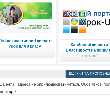
імічні властивості кислот:
Карбонові кислоти:
урок для 8 класу
Властивості на прикла
оцтової
ВІДГУКИ ТА ПРОПОЗИЦІ
ша e-mail адреса не оприлюднюватиметься.
Обов’язкові по
ментар
*