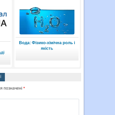
Вода: Фізико-хімічна роль і
якість
ді
Ї
ля позначені
*