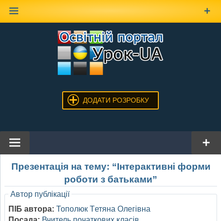
Наверх
ДОДАТИ РОЗРОБКУ
Презентація на тему: “Інтерактивні форми
роботи з батьками”
Автор публікації
ПІБ автора:
Тополюк Tетяна Олегівна
Посада:
Вчитель початкових класів