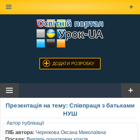
Наверх
ДОДАТИ РОЗРОБКУ
Презентація на тему: Співпраця з батьками
НУШ
Автор публікації
ПІБ автора:
Чернікова Оксана Миколаївна
Посада:
Вчитель початкових класів