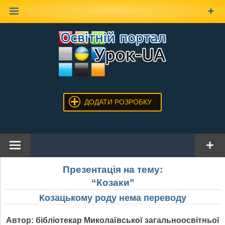
Наверх
ДОДАТИ РОЗРОБКУ
Презентація на тему:
“Козаки”
Козацькому роду н
ема переводу
Автор: бібліотекар Миколаївської загальноосвітньої