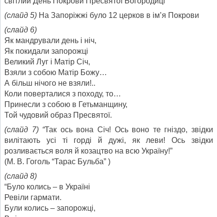
світлий День Покрови Пресвятої Богородиці
(слайд 5)
На Запоріжжі було 12 церков в ім’я Покрови
(слайд 6)
Як мандрували день і ніч,
Як покидали запорожці
Великий Луг і Матір Січ,
Взяли з собою Матір Божу…
А більш нічого не взяли!..
Коли поверталися з походу, то…
Принесли з собою в Гетьманщину,
Той чудовий образ Пресвятої.
(слайд 7) “
Так ось вона Січ! Ось воно те гніздо, звідки
вилітають усі ті горді й дужі, як леви! Ось звідки
розливається воля й козацтво на всю Україну!”
(М. В. Гоголь “Тарас Бульба” )
(слайд 8)
“Було колись – в Україні
Ревіли гармати.
Були колись – запорожці,