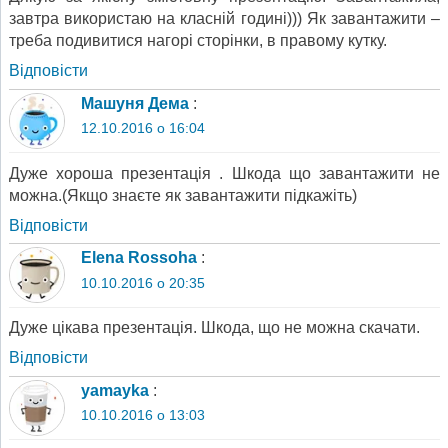
завтра використаю на класній годині))) Як завантажити –
треба подивитися нагорі сторінки, в правому кутку.
Відповіcти
Машуня Дема
:
12.10.2016 о 16:04
Дуже хороша презентація . Шкода що завантажити не
можна.(Якщо знаєте як завантажити підкажіть)
Відповіcти
Elena Rossoha
:
10.10.2016 о 20:35
Дуже цікава презентація. Шкода, що не можна скачати.
Відповіcти
yamayka
:
10.10.2016 о 13:03