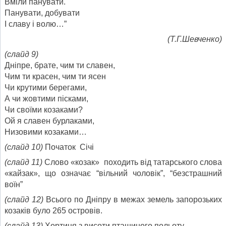
Вміли панувати.
Панувати, добувати
І славу і волю…”
(Т.Г.Шевченко)
(слайд 9)
Дніпре, брате, чим ти славен,
Чим ти красен, чим ти ясен
Чи крутими берегами,
А чи жовтими пісками,
Чи своїми козаками?
Ой я славен бурлаками,
Низовими козаками…
(слайд 10)
Початок Січі
(слайд 11)
Слово «козак» походить від татарського слова
«кайзак», що означає “вільний чоловік”, “безстрашний
воїн”
(слайд 12)
Всього по Дніпру в межах земель запорозьких
козаків було 265 островів.
(слайд 13)
Хортиця з висоти пташиного польоту