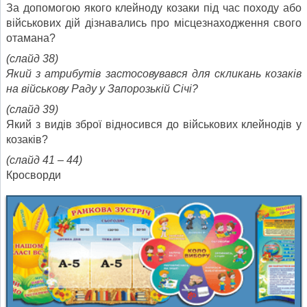
За допомогою якого клейноду козаки під час походу або
військових дій дізнавались про місцезнаходження свого
отамана?
(слайд 38)
Який з атрибутів застосовувався для скликань козаків
на військову Раду у Запорозькій Січі?
(слайд 39)
Який з видів зброї відносився до військових клейнодів у
козаків?
(слайд 41 – 44)
Кросворди