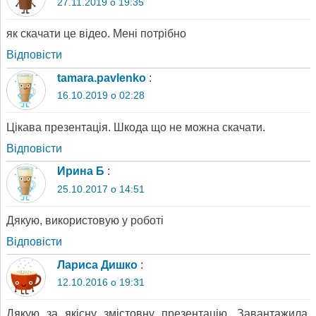
27.11.2019 о 19:35
як скачати це відео. Мені потрібно
Відповіcти
tamara.pavlenko
:
16.10.2019 о 02:28
Цiкава презентацiя. Шкода що не можна скачати.
Відповіcти
Ирина Б
:
25.10.2017 о 14:51
Дякую, використовую у роботі
Відповіcти
Лариса Дишко
:
12.10.2016 о 19:31
Дякую за якісну змістовну презентацію. Завантажила,