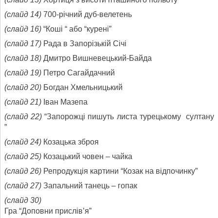
(слайд 14)
700-річний дуб-велетень
(слайд 16)
“Коші “ або “курені”
(слайд 17)
Рада в Запорізькій Січі
(слайд 18)
Дмитро Вишневецький-Байда
(слайд 19)
Петро Сагайдачний
(слайд 20)
Богдан Хмельницький
(слайд 21)
Іван Мазепа
(слайд 22)
“Запорожці пишуть листа турецькому султану
”
(слайд 24)
Козацька зброя
(слайд 25)
Козацький човен – чайка
(слайд 26)
Репродукція картини “Козак на відпочинку”
(слайд 27)
Запальний танець – гопак
(слайд 30)
Гра “Доповни прислів’я”