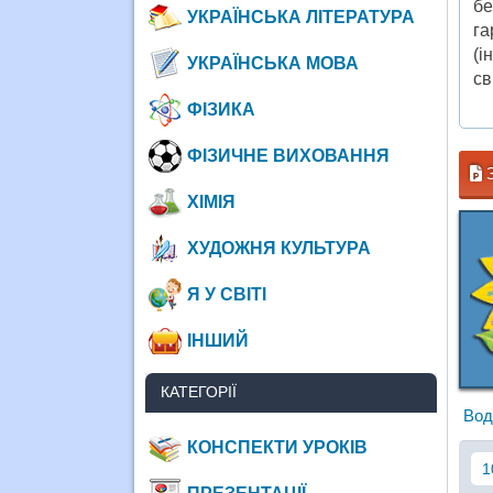
бе
УКРАЇНСЬКА ЛІТЕРАТУРА
га
(і
УКРАЇНСЬКА МОВА
св
ФІЗИКА
ФІЗИЧНЕ ВИХОВАННЯ
З
ХІМІЯ
ХУДОЖНЯ КУЛЬТУРА
Я У СВІТІ
ІНШИЙ
КАТЕГОРІЇ
Вод
КОНСПЕКТИ УРОКІВ
1