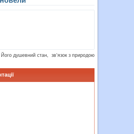
 новели”
. Його душевний стан, зв’язок з природою
тації