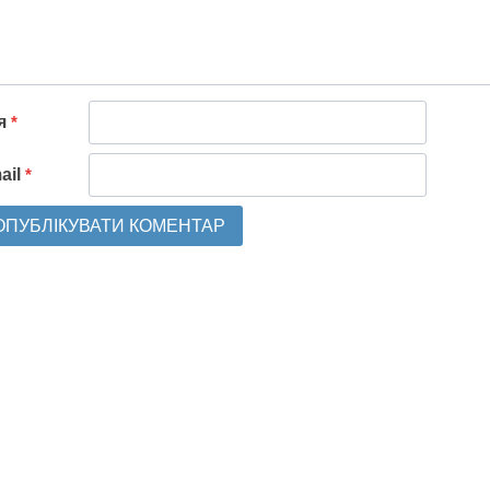
'я
*
ail
*