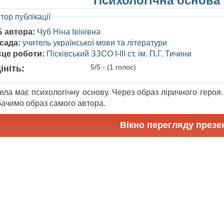
Психологічна основа
тор публікації
Б автора:
Чуб Ніна Івінівна
сада:
учитель української мови та літератури
сце роботи:
Пісківський ЗЗСО І-ІІІ ст. ім. П.Г. Тичини
5/5 - (1 голос)
ініть:
ела має психологічну основу. Через образ ліричного героя
бачимо образ самого автора.
Вікно перегляду презен