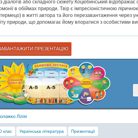
з діалогів або складного сюжету Коцюбинський відображає 
рмонії в обіймах природи. Твір є імпресіоністичною ліричн
нтермецо) в житті автора та його перезавантаження через у
іту природи, що допомагає йому впоратися з особистими в
АВАНТАЖИТИ ПРЕЗЕНТАЦІЮ
олажко Лілія
0 клас
Українська література
Презентації