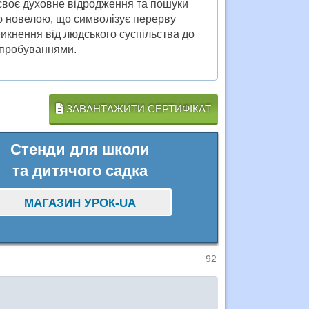
своє духовне відродження та пошуки
ою новелою, що символізує перерву
никнення від людського суспільства до
ипробуваннями.
ЗАВАНТАЖИТИ СЕРТИФІКАТ
Стенди для школи
та дитячого садка
МАГАЗИН УРОК-UA
92