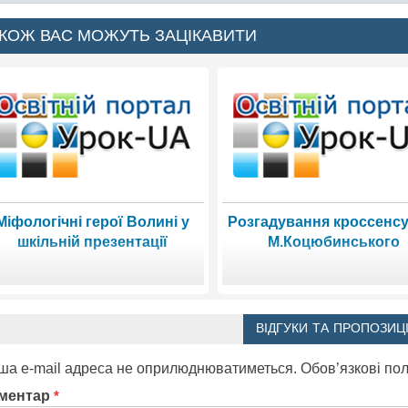
КОЖ ВАС МОЖУТЬ ЗАЦІКАВИТИ
Міфологічні герої Волині у
Розгадування кроссенсу
шкільній презентації
М.Коцюбинського
ВІДГУКИ ТА ПРОПОЗИЦІ
ша e-mail адреса не оприлюднюватиметься.
Обов’язкові по
ментар
*