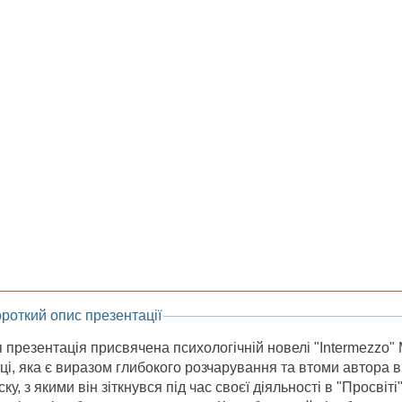
роткий опис презентації
 презентація присвячена психологічній новелі "Intermezzo"
ці, яка є виразом глибокого розчарування та втоми автора в
ску, з якими він зіткнувся під час своєї діяльності в "Просві