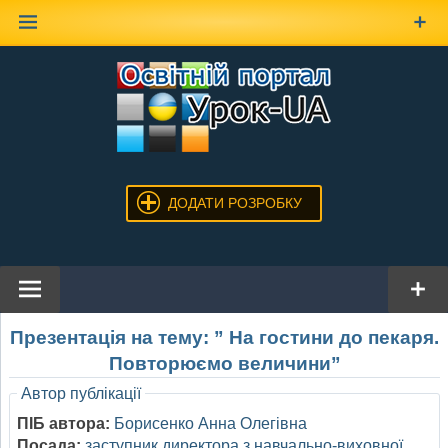
Наверх
ДОДАТИ РОЗРОБКУ
Презентація на тему: ” На гостини до пекаря.
Повторюємо величини”
Автор публікації
ПІБ автора:
Борисенко Анна Олегівна
Посада:
заступник директора з навчально-виховної