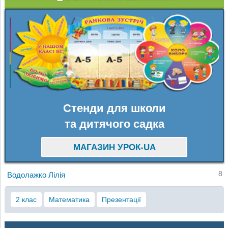
Стенди для школи
та дитячого садка
МАГАЗИН УРОК-UA
8
Водолажко Лілія
2 клас
Математика
Презентації