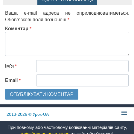
Ваша e-mail адреса не оприлюднюватиметься.
Обов’язкові поля позначені
*
Коментар
*
Ім'я
*
Email
*
2013-2026
© Урок-UA
При повному або частковому копіюванні матеріалів сайту,
клікабельне посилання
на сайт обов'язкове!