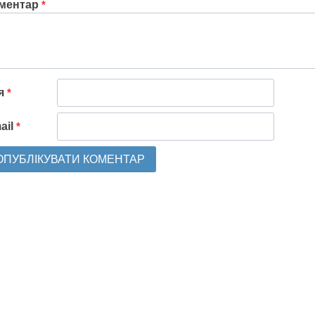
ментар
*
'я
*
ail
*