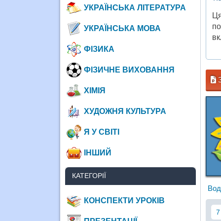
УКРАЇНСЬКА ЛІТЕРАТУРА
Ця
по
УКРАЇНСЬКА МОВА
вк
ФІЗИКА
ФІЗИЧНЕ ВИХОВАННЯ
З
ХІМІЯ
ХУДОЖНЯ КУЛЬТУРА
Я У СВІТІ
ІНШИЙ
КАТЕГОРІЇ
Вод
КОНСПЕКТИ УРОКІВ
7