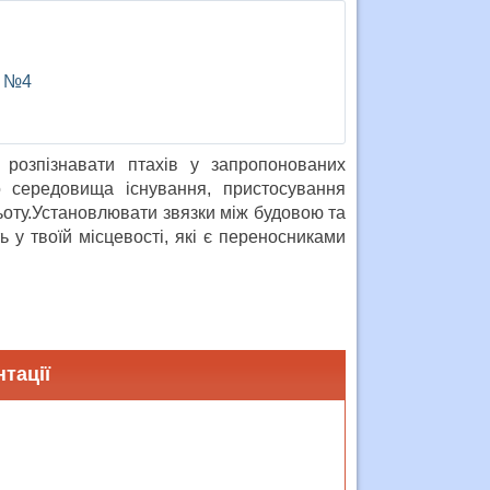
в №4
 розпізнавати птахів у запропонованих
о середовища існування, пристосування
ьоту.Установлювати звязки між будовою та
 у твоїй місцевості, які є переносниками
тації