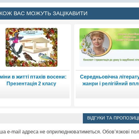
КОЖ ВАС МОЖУТЬ ЗАЦІКАВИТИ
міни в житті птахів восени:
Середньовічна літерат
Презентація 2 класу
жанри і релігійний вп
ВІДГУКИ ТА ПРОПОЗИЦІ
ша e-mail адреса не оприлюднюватиметься.
Обов’язкові по