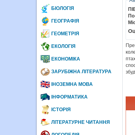
Ав
БІОЛОГІЯ
ПІ
По
ГЕОГРАФІЯ
Мі
Оц
ГЕОМЕТРІЯ
Пре
ЕКОЛОГІЯ
кол
пта
ЕКОНОМІКА
спо
ЗАРУБІЖНА ЛІТЕРАТУРА
збу
ІНОЗЕМНА МОВА
ІНФОРМАТИКА
ІСТОРІЯ
ЛІТЕРАТУРНЕ ЧИТАННЯ
ЛОГОПЕДІЯ