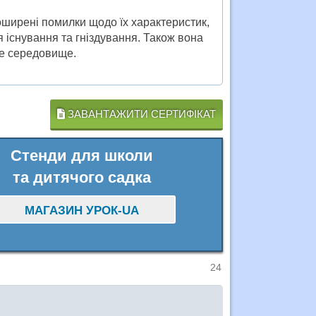
поширені помилки щодо їх характеристик,
я існування та гніздування. Також вона
дне середовище.
ЗАВАНТАЖИТИ СЕРТИФІКАТ
Стенди для школи
та дитячого садка
МАГАЗИН УРОК-UA
24