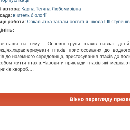
тор публікації
Б автора:
Карпа Тетяна Любомирівна
сада:
вчитель біології
сце роботи:
Сокальська загальноосвітня школа І-ІІІ ступені
ініть:
зентація на тему : Основні групи птахів навчає дітей
екціях,характеризувати птахів пристосованих до водног
хів до наземного середовища, пристосування птахів до пол
собом життя птахів.Наводити приклади птахів які мешкають
дників хвороб….
Вікно перегляду презен