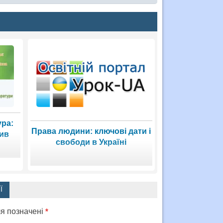
ура:
Права людини: ключові дати і
лив
свободи в Україні
Ї
ля позначені
*