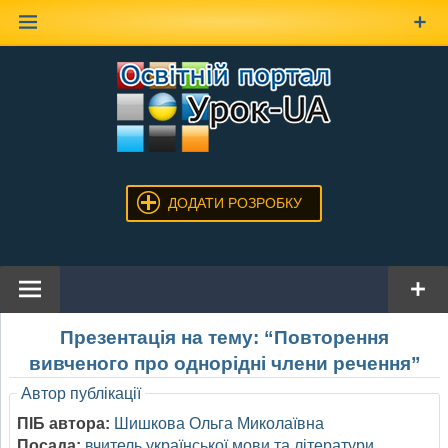
Наверх
ДОДАТИ РОЗРОБКУ
Презентація на тему: “Повторення
вивченого про однорідні члени речення”
Автор публікації
ПІБ автора:
Шишкова Ольга Миколаївна
Посада:
вчитель української мови та літератури