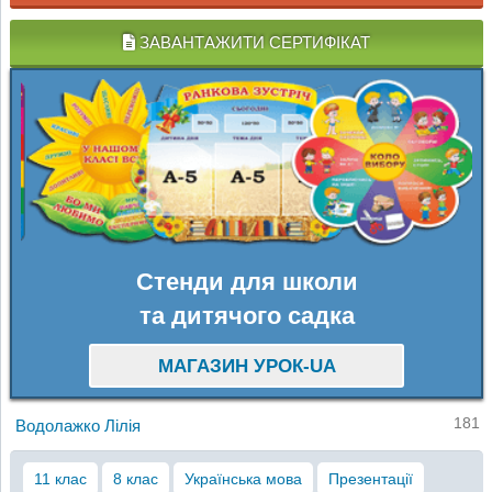
ЗАВАНТАЖИТИ СЕРТИФІКАТ
Стенди для школи
та дитячого садка
МАГАЗИН УРОК-UA
181
Водолажко Лілія
11 клас
8 клас
Українська мова
Презентації