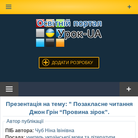
Наверх
ДОДАТИ РОЗРОБКУ
Презентація на тему: ” Позакласне читання
Джон Грін “Провина зірок”.
Автор публікації
ПІБ автора:
Чуб Ніна Івінівна
Посада:
учитель української мови та літератури