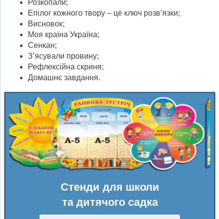
Розкопали;
Епілог кожного твору – це ключ розв’язки;
Висновок;
Моя країна Україна;
Сенкан;
З’ясували провину;
Рефлексійна скриня;
Домашнє завдання.
Стенди для школи
та дитячого садка