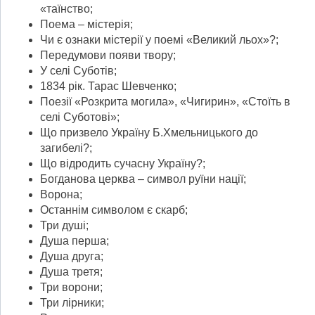
«таїнство;
Поема – містерія;
Чи є ознаки містерії у поемі «Великий льох»?;
Передумови появи твору;
У селі Суботів;
1834 рік. Тарас Шевченко;
Поезії «Розкрита могила», «Чигирин», «Стоїть в
селі Суботові»;
Що призвело Україну Б.Хмельницького до
загибелі?;
Що відродить сучасну Україну?;
Богданова церква – символ руїни нації;
Ворона;
Останнім символом є скарб;
Три душі;
Душа перша;
Душа друга;
Душа третя;
Три ворони;
Три лірники;