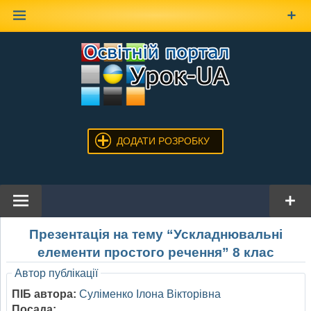
Наверх
ДОДАТИ РОЗРОБКУ
Презентація на тему “Ускладнювальні
елементи простого речення” 8 клас
Автор публікації
ПІБ автора:
Суліменко Ілона Вікторівна
Посада: