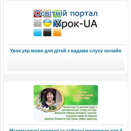
Урок укр.мови для дітей з вадами слуху онлайн
Математичні поняття та таблиці множення для 3